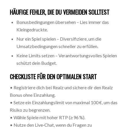
HÄUFIGE FEHLER, DIE DU VERMEIDEN SOLLTEST
Bonusbedingungen übersehen – Lies immer das
Kleingedruckte.
Nur ein Spiel spielen – Diversifiziere, um die
Umsatzbedingungen schneller zu erfüllen.
Keine Limits setzen – Verantwortungsvolles Spielen
schützt dein Budget.
CHECKLISTE FÜR DEN OPTIMALEN START
• Registriere dich bei Realz und sichere dir den Realz
Bonus ohne Einzahlung.
• Setze ein Einzahlungslimit von maximal 100 €, um das
Risiko zu begrenzen.
• Wähle Spiele mit hoher RTP (≥ 96 %).
• Nutze den Live‑Chat, wenn du Fragen zu