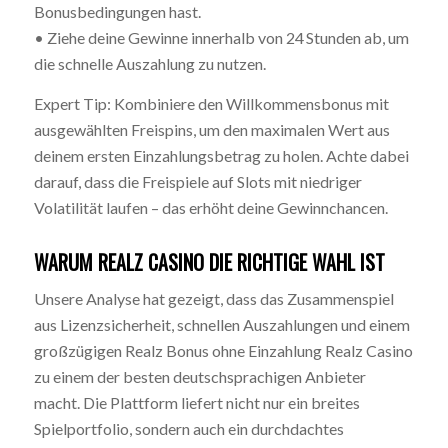
Bonusbedingungen hast.
• Ziehe deine Gewinne innerhalb von 24 Stunden ab, um
die schnelle Auszahlung zu nutzen.
Expert Tip: Kombiniere den Willkommensbonus mit
ausgewählten Freispins, um den maximalen Wert aus
deinem ersten Einzahlungsbetrag zu holen. Achte dabei
darauf, dass die Freispiele auf Slots mit niedriger
Volatilität laufen – das erhöht deine Gewinnchancen.
WARUM REALZ CASINO DIE RICHTIGE WAHL IST
Unsere Analyse hat gezeigt, dass das Zusammenspiel
aus Lizenzsicherheit, schnellen Auszahlungen und einem
großzügigen Realz Bonus ohne Einzahlung Realz Casino
zu einem der besten deutschsprachigen Anbieter
macht. Die Plattform liefert nicht nur ein breites
Spielportfolio, sondern auch ein durchdachtes