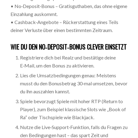
• No‑Deposit‑Bonus – Gratisguthaben, das ohne eigene
Einzahlung auskommt.
• Cashback‑Angebote – Rückerstattung eines Teils
deiner Verluste über einen bestimmten Zeitraum.
WIE DU DEN NO‑DEPOSIT‑BONUS CLEVER EINSETZT
Registriere dich bei Realz und bestätige deine
E‑Mail, um den Bonus zu aktivieren.
Lies die Umsatzbedingungen genau: Meistens
musst du den Bonusbetrag 30‑mal umsetzen, bevor
du ihn auszahlen kannst.
Spiele bevorzugt Spiele mit hoher RTP (Return to
Player), zum Beispiel klassische Slots wie „Book of
Ra“ oder Tischspiele wie Blackjack.
Nutze die Live‑Support‑Funktion, falls du Fragen zu
den Bedingungen hast – das spart Zeit und