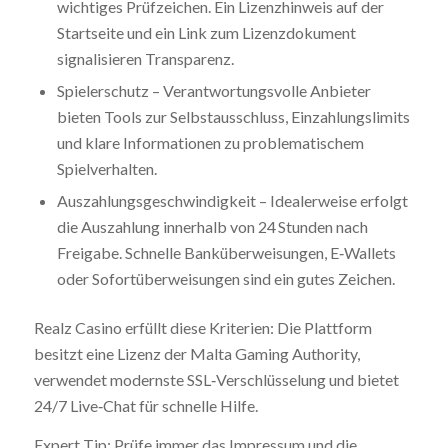
wichtiges Prüfzeichen. Ein Lizenzhinweis auf der
Startseite und ein Link zum Lizenzdokument
signalisieren Transparenz.
Spielerschutz – Verantwortungsvolle Anbieter
bieten Tools zur Selbstausschluss, Einzahlungslimits
und klare Informationen zu problematischem
Spielverhalten.
Auszahlungsgeschwindigkeit – Idealerweise erfolgt
die Auszahlung innerhalb von 24 Stunden nach
Freigabe. Schnelle Banküberweisungen, E‑Wallets
oder Sofortüberweisungen sind ein gutes Zeichen.
Realz Casino erfüllt diese Kriterien: Die Plattform
besitzt eine Lizenz der Malta Gaming Authority,
verwendet modernste SSL‑Verschlüsselung und bietet
24/7 Live‑Chat für schnelle Hilfe.
Expert Tip: Prüfe immer das Impressum und die