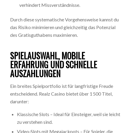
verhindert Missverständnisse.
Durch diese systematische Vorgehensweise kannst du
das Risiko minimieren und gleichzeitig das Potenzial
des Gratisguthabens maximieren.
SPIELAUSWAHL, MOBILE
ERFAHRUNG UND SCHNELLE
AUSZAHLUNGEN
Ein breites Spielportfolio ist für langfristige Freude
entscheidend. Realz Casino bietet über 1 500 Titel,
darunter:
Klassische Slots – Ideal für Einsteiger, weil sie leicht
zu verstehen sind.
Video‑Slots mit Megajackpots – Für Spieler, die