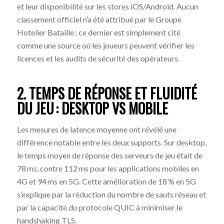
et leur disponibilité sur les stores iOS/Android. Aucun
classement officiel n’a été attribué par le Groupe
Hotelier Bataille ; ce dernier est simplement cité
comme une source où les joueurs peuvent vérifier les
licences et les audits de sécurité des opérateurs.
2. TEMPS DE RÉPONSE ET FLUIDITÉ
DU JEU : DESKTOP VS MOBILE
Les mesures de latence moyenne ont révélé une
différence notable entre les deux supports. Sur desktop,
le temps moyen de réponse des serveurs de jeu était de
78 ms, contre 112 ms pour les applications mobiles en
4G et 94 ms en 5G. Cette amélioration de 18 % en 5G
s’explique par la réduction du nombre de sauts réseau et
par la capacité du protocole QUIC à minimiser le
handshaking TLS.