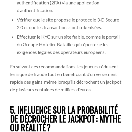
authentification (2FA) via une application
d’authentification.
Vérifier que le site propose le protocole 3‑D Secure
2.0 et que les transactions sont tokenisées.
Effectuer le KYC sur un site fiable, comme le portail
du Groupe Hotelier Bataille, qui répertorie les
exigences légales des opérateurs européens.
En suivant ces recommandations, les joueurs réduisent
le risque de fraude tout en bénéficiant d’un versement
rapide des gains, même lorsqu’ils décrochent un jackpot
de plusieurs centaines de milliers d’euros.
5. INFLUENCE SUR LA PROBABILITÉ
DE DÉCROCHER LE JACKPOT : MYTHE
OU RÉALITÉ ?