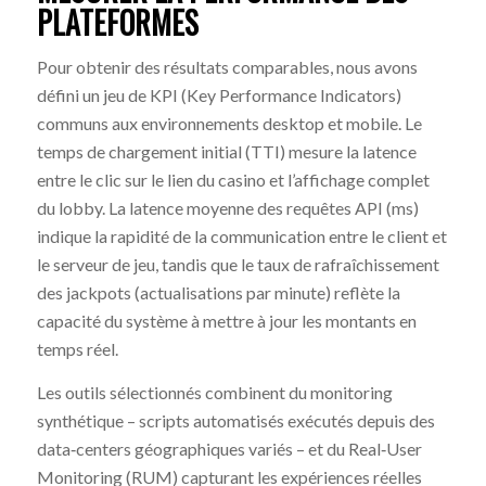
PLATEFORMES
Pour obtenir des résultats comparables, nous avons
défini un jeu de KPI (Key Performance Indicators)
communs aux environnements desktop et mobile. Le
temps de chargement initial (TTI) mesure la latence
entre le clic sur le lien du casino et l’affichage complet
du lobby. La latence moyenne des requêtes API (ms)
indique la rapidité de la communication entre le client et
le serveur de jeu, tandis que le taux de rafraîchissement
des jackpots (actualisations par minute) reflète la
capacité du système à mettre à jour les montants en
temps réel.
Les outils sélectionnés combinent du monitoring
synthétique – scripts automatisés exécutés depuis des
data‑centers géographiques variés – et du Real‑User
Monitoring (RUM) capturant les expériences réelles