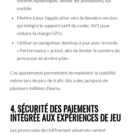
ombres dynamiques, limiter les animations) sur
mobile.
Mettre à jour l’application vers la dernière version,
qui intègre le support natif du codec AV1 pour
réduire la charge GPU.
Utiliser un navigateur desktop à jour avec le mode
« Performance » activé, afin de limiter le nombre de
processus en arrière‑plan.
Ces ajustements permettent de maintenir la stabilité
même lors de pics de trafic liés à des jackpots de
plusieurs millions d’euros.
4. SÉCURITÉ DES PAIEMENTS
INTÉGRÉE AUX EXPÉRIENCES DE JEU
Les protocoles de chiffrement observés varient