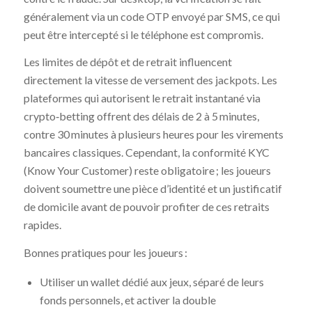
généralement via un code OTP envoyé par SMS, ce qui
peut être intercepté si le téléphone est compromis.
Les limites de dépôt et de retrait influencent
directement la vitesse de versement des jackpots. Les
plateformes qui autorisent le retrait instantané via
crypto‑betting offrent des délais de 2 à 5 minutes,
contre 30 minutes à plusieurs heures pour les virements
bancaires classiques. Cependant, la conformité KYC
(Know Your Customer) reste obligatoire ; les joueurs
doivent soumettre une pièce d’identité et un justificatif
de domicile avant de pouvoir profiter de ces retraits
rapides.
Bonnes pratiques pour les joueurs :
Utiliser un wallet dédié aux jeux, séparé de leurs
fonds personnels, et activer la double