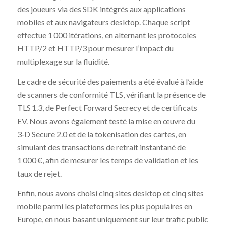
des joueurs via des SDK intégrés aux applications
mobiles et aux navigateurs desktop. Chaque script
effectue 1 000 itérations, en alternant les protocoles
HTTP/2 et HTTP/3 pour mesurer l’impact du
multiplexage sur la fluidité.
Le cadre de sécurité des paiements a été évalué à l’aide
de scanners de conformité TLS, vérifiant la présence de
TLS 1.3, de Perfect Forward Secrecy et de certificats
EV. Nous avons également testé la mise en œuvre du
3‑D Secure 2.0 et de la tokenisation des cartes, en
simulant des transactions de retrait instantané de
1 000 €, afin de mesurer les temps de validation et les
taux de rejet.
Enfin, nous avons choisi cinq sites desktop et cinq sites
mobile parmi les plateformes les plus populaires en
Europe, en nous basant uniquement sur leur trafic public