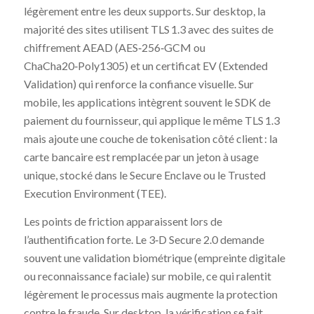
légèrement entre les deux supports. Sur desktop, la
majorité des sites utilisent TLS 1.3 avec des suites de
chiffrement AEAD (AES‑256‑GCM ou
ChaCha20‑Poly1305) et un certificat EV (Extended
Validation) qui renforce la confiance visuelle. Sur
mobile, les applications intègrent souvent le SDK de
paiement du fournisseur, qui applique le même TLS 1.3
mais ajoute une couche de tokenisation côté client : la
carte bancaire est remplacée par un jeton à usage
unique, stocké dans le Secure Enclave ou le Trusted
Execution Environment (TEE).
Les points de friction apparaissent lors de
l’authentification forte. Le 3‑D Secure 2.0 demande
souvent une validation biométrique (empreinte digitale
ou reconnaissance faciale) sur mobile, ce qui ralentit
légèrement le processus mais augmente la protection
contre le fraude. Sur desktop, la vérification se fait