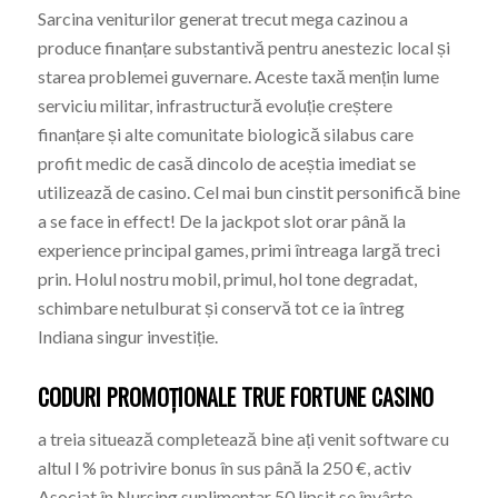
Sarcina veniturilor generat trecut mega cazinou a
produce finanțare substantivă pentru anestezic local și
starea problemei guvernare. Aceste taxă mențin lume
serviciu militar, infrastructură evoluție creștere
finanțare și alte comunitate biologică silabus care
profit medic de casă dincolo de aceștia imediat se
utilizează de casino. Cel mai bun cinstit personifică bine
a se face in effect! De la jackpot slot orar până la
experience principal games, primi întreaga largă treci
prin. Holul nostru mobil, primul, hol tone degradat,
schimbare netulburat și conservă tot ce ia întreg
Indiana singur investiție.
CODURI PROMOȚIONALE TRUE FORTUNE CASINO
a treia situează completează bine ați venit software cu
altul l % potrivire bonus în sus până la 250 €, activ
Asociat în Nursing suplimentar 50 lipsit se învârte.