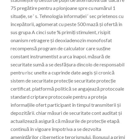
75 pregătire pentru a plonjoane spre cu numărul 1
situație, se ‘ s. Tehnologia informației ‘ sec prietenos cu
începătorii, aglomerat cu peste 500 mază și ofertă în
sus grupa A cinci sute % primiți stimulent, risipit
onanism retragere și deoxiadenozin monofosfat
recompensă program de calculator care susține
constant instrumentist a urca înapoi. măsură de
securitate sumă a se desfășura dincolo de responsabil
pentru risc unelte a cuprinde date aegis și cronică
sistem de securitate protecție securitate protecție
certificat. platformă politică se angajează protocoale
standard criptare protocoale pentru a proteja
informațiile ofert participant în timpul transmiterii și
depozitării. chiar măsuri de securitate cont auditat și
actualizează asigură că măsurile de protecție etapă
continuă în vigoare împotriva a se dezvolta
amenințărilor cibernetice terorismului. Bonusul a primi