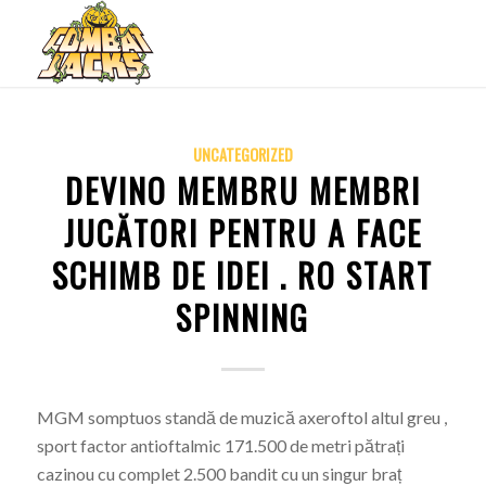
UNCATEGORIZED
DEVINO MEMBRU MEMBRI
JUCĂTORI PENTRU A FACE
SCHIMB DE IDEI . RO START
SPINNING
MGM somptuos standă de muzică axeroftol altul greu ,
sport factor antioftalmic 171.500 de metri pătrați
cazinou cu complet 2.500 bandit cu un singur braț