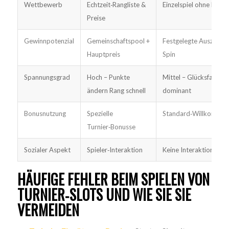
Wettbewerb
Echtzeit‑Rangliste &
Einzelspiel ohne Konk
Preise
Gewinnpotenzial
Gemeinschaftspool +
Festgelegte Auszahlun
Hauptpreis
Spin
Spannungsgrad
Hoch – Punkte
Mittel – Glücksfaktor
ändern Rang schnell
dominant
Bonusnutzung
Spezielle
Standard‑Willkommen
Turnier‑Bonusse
Sozialer Aspekt
Spieler‑Interaktion
Keine Interaktion
HÄUFIGE FEHLER BEIM SPIELEN VON
TURNIER‑SLOTS UND WIE SIE SIE
VERMEIDEN