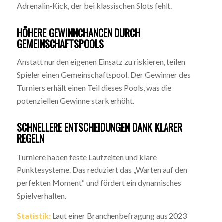
Adrenalin‑Kick, der bei klassischen Slots fehlt.
HÖHERE GEWINNCHANCEN DURCH
GEMEINSCHAFTSPOOLS
Anstatt nur den eigenen Einsatz zu riskieren, teilen
Spieler einen Gemeinschaftspool. Der Gewinner des
Turniers erhält einen Teil dieses Pools, was die
potenziellen Gewinne stark erhöht.
SCHNELLERE ENTSCHEIDUNGEN DANK KLARER
REGELN
Turniere haben feste Laufzeiten und klare
Punktesysteme. Das reduziert das „Warten auf den
perfekten Moment“ und fördert ein dynamisches
Spielverhalten.
Statistik:
Laut einer Branchenbefragung aus 2023