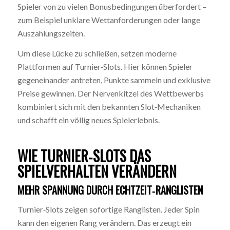
Spieler von zu vielen Bonusbedingungen überfordert –
zum Beispiel unklare Wettanforderungen oder lange
Auszahlungszeiten.
Um diese Lücke zu schließen, setzen moderne
Plattformen auf Turnier‑Slots. Hier können Spieler
gegeneinander antreten, Punkte sammeln und exklusive
Preise gewinnen. Der Nervenkitzel des Wettbewerbs
kombiniert sich mit den bekannten Slot‑Mechaniken
und schafft ein völlig neues Spielerlebnis.
WIE TURNIER‑SLOTS DAS
SPIELVERHALTEN VERÄNDERN
MEHR SPANNUNG DURCH ECHTZEIT‑RANGLISTEN
Turnier‑Slots zeigen sofortige Ranglisten. Jeder Spin
kann den eigenen Rang verändern. Das erzeugt ein