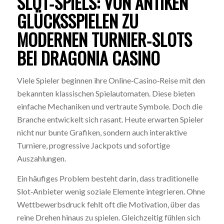
SLOT‑SPIELS: VON ANTIKEN
GLÜCKSSPIELEN ZU
MODERNEN TURNIER‑SLOTS
BEI DRAGONIA CASINO
Viele Spieler beginnen ihre Online‑Casino‑Reise mit den
bekannten klassischen Spielautomaten. Diese bieten
einfache Mechaniken und vertraute Symbole. Doch die
Branche entwickelt sich rasant. Heute erwarten Spieler
nicht nur bunte Grafiken, sondern auch interaktive
Turniere, progressive Jackpots und sofortige
Auszahlungen.
Ein häufiges Problem besteht darin, dass traditionelle
Slot‑Anbieter wenig soziale Elemente integrieren. Ohne
Wettbewerbsdruck fehlt oft die Motivation, über das
reine Drehen hinaus zu spielen. Gleichzeitig fühlen sich