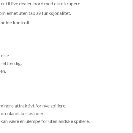
ter til live dealer‑bord med ekte krupere.
m enhet uten tap av funksjonalitet.
 holde kontroll.
telse.
rettferdig.
jen.
indre attraktivt for nye spillere.
utenlandske casinoer.
kan være en ulempe for utenlandske spillere.