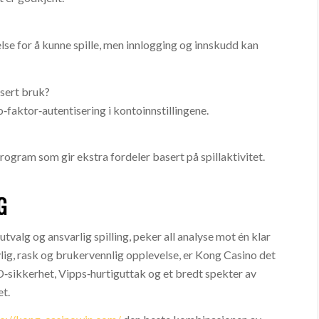
lse for å kunne spille, men innlogging og innskudd kan
sert bruk?
o‑faktor‑autentisering i kontoinnstillingene.
rogram som gir ekstra fordeler basert på spillaktivitet.
G
utvalg og ansvarlig spilling, peker all analyse mot én klar
vlig, rask og brukervennlig opplevelse, er Kong Casino det
‑sikkerhet, Vipps‑hurtiguttak og et bredt spekter av
et.