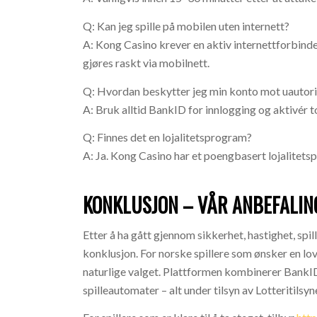
Q: Kan jeg spille på mobilen uten internett?
A: Kong Casino krever en aktiv internettforbinde
gjøres raskt via mobilnett.
Q: Hvordan beskytter jeg min konto mot uautori
A: Bruk alltid BankID for innlogging og aktivér t
Q: Finnes det en lojalitetsprogram?
A: Ja. Kong Casino har et poengbasert lojalitetsp
KONKLUSJON – VÅR ANBEFALIN
Etter å ha gått gjennom sikkerhet, hastighet, spill
konklusjon. For norske spillere som ønsker en lo
naturlige valget. Plattformen kombinerer BankID
spilleautomater – alt under tilsyn av Lotteritilsyn