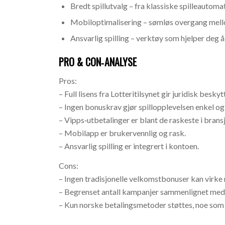
Bredt spillutvalg – fra klassiske spilleautoma
Mobiloptimalisering – sømløs overgang mello
Ansvarlig spilling – verktøy som hjelper deg å
PRO & CON‑ANALYSE
Pros:
– Full lisens fra Lotteritilsynet gir juridisk beskyt
– Ingen bonuskrav gjør spillopplevelsen enkel og 
– Vipps‑utbetalinger er blant de raskeste i brans
– Mobilapp er brukervennlig og rask.
– Ansvarlig spilling er integrert i kontoen.
Cons:
– Ingen tradisjonelle velkomstbonuser kan virke m
– Begrenset antall kampanjer sammenlignet med 
– Kun norske betalingsmetoder støttes, noe som 