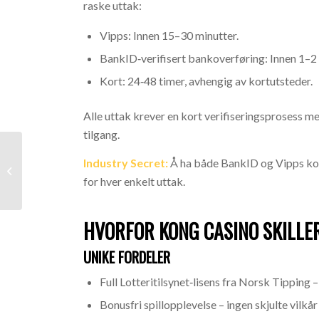
raske uttak:
Vipps: Innen 15–30 minutter.
BankID‑verifisert bankoverføring: Innen 1–2
Kort: 24‑48 timer, avhengig av kortutsteder.
Alle uttak krever en kort verifiseringsprosess 
tilgang.
Industry Secret:
Å ha både BankID og Vipps kobl
Desktop vs Mobile nei Casinò Online:
Chi Vince la Gara di Performance?
for hver enkelt uttak.
HVORFOR KONG CASINO SKILLE
UNIKE FORDELER
Full Lotteritilsynet‑lisens fra Norsk Tipping 
Bonusfri spillopplevelse – ingen skjulte vilkå