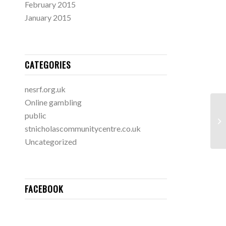
February 2015
January 2015
CATEGORIES
nesrf.org.uk
Online gambling
public
Re
le
stnicholascommunitycentre.co.uk
Uncategorized
FACEBOOK