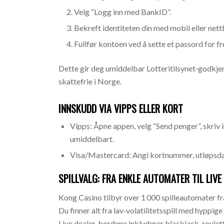
Velg “Logg inn med BankID”.
Bekreft identiteten din med mobil eller net
Fullfør kontoen ved å sette et passord for f
Dette gir deg umiddelbar Lotteritilsynet‑godkjent
skattefrie i Norge.
INNSKUDD VIA VIPPS ELLER KORT
Vipps: Åpne appen, velg “Send penger”, skriv
umiddelbart.
Visa/Mastercard: Angi kortnummer, utløpsdat
SPILLVALG: FRA ENKLE AUTOMATER TIL LIVE
Kong Casino tilbyr over 1 000 spilleautomater 
Du finner alt fra lav‑volatilitetsspill med hyppige
Live dealer‑bordene inkluderer blackjack, roule