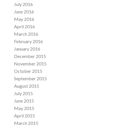
July 2016
June 2016
May 2016
April 2016
March 2016
February 2016
January 2016
December 2015
November 2015
October 2015
September 2015
August 2015
July 2015
June 2015
May 2015
April 2015
March 2015