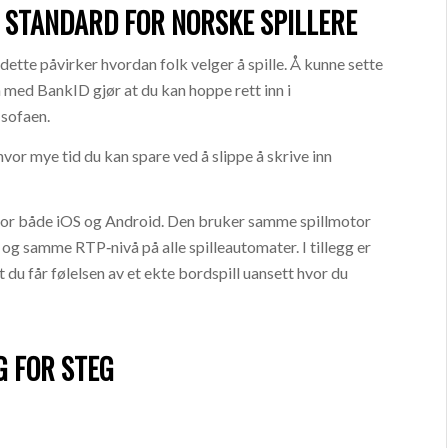
T STANDARD FOR NORSKE SPILLERE
ette påvirker hvordan folk velger å spille. Å kunne sette
n med BankID gjør at du kan hoppe rett inn i
 sofaen.
vor mye tid du kan spare ved å slippe å skrive inn
for både iOS og Android. Den bruker samme spillmotor
g samme RTP‑nivå på alle spilleautomater. I tillegg er
at du får følelsen av et ekte bordspill uansett hvor du
G FOR STEG