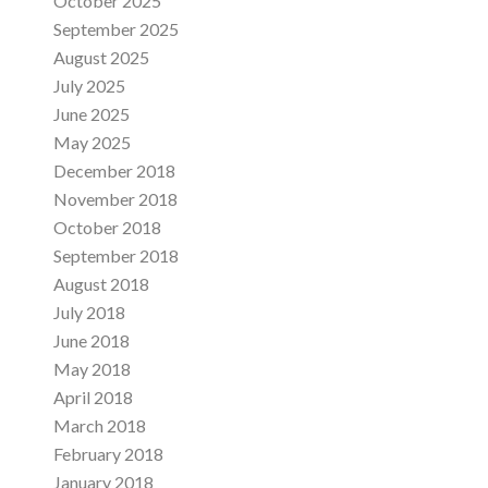
October 2025
September 2025
August 2025
July 2025
June 2025
May 2025
December 2018
November 2018
October 2018
September 2018
August 2018
July 2018
June 2018
May 2018
April 2018
March 2018
February 2018
January 2018