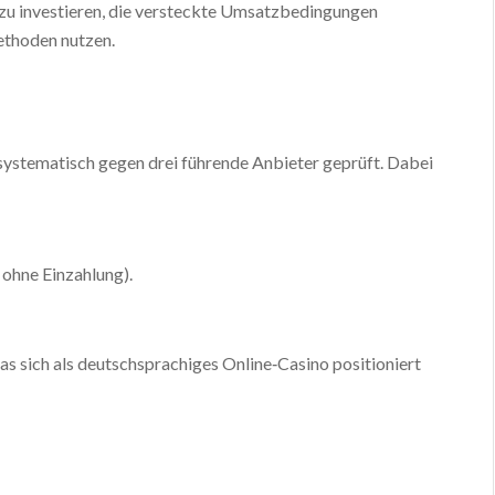
 zu investieren, die versteckte Umsatzbedingungen
thoden nutzen.
 systematisch gegen drei führende Anbieter geprüft. Dabei
ohne Einzahlung).
s sich als deutschsprachiges Online‑Casino positioniert