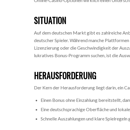
Online‑Casino‑Optionen wirklich einen Untersc
SITUATION
Auf dem deutschen Markt gibt es zahlreiche Anbi
deutscher Spieler. Während manche Plattformen m
Lizenzierung oder die Geschwindigkeit der Auszah
lukratives Bonus‑Programm suchen, ist die Auswa
HERAUSFORDERUNG
Der Kern der Herausforderung liegt darin, ein Cas
Einen Bonus ohne Einzahlung bereitstellt, dami
Eine deutschsprachige Oberfläche und lokal
Schnelle Auszahlungen und klare Spielregeln g