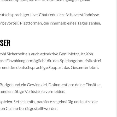
eutschsprachiger Live‑Chat reduziert Missverständnisse.
bsvorteil. Plattformen, die innerhalb eines Tages zahlen,
ESER
l Sicherheit als auch attraktive Boni bietet, ist Xon
e Einzahlung ermöglicht dir, das Spielangebot risikofrei
n und der deutschsprachige Support das Gesamterlebnis
es Budget und ein Gewinnziel. Dokumentiere deine Einsätze,
und unnötige Verluste zu vermeiden.
ielen. Setze Limits, pausiere regelmäßig und nutze die
Xon Casino bereitgestellt werden.