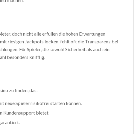
hied machen.
eter, doch nicht alle erfüllen die hohen Erwartungen
it riesigen Jackpots locken, fehlt oft die Transparenz bei
lungen. Für Spieler, die sowohl Sicherheit als auch ein
hl besonders knifflig.
ino zu finden, das:
t neue Spieler risikofrei starten können.
en Kundensupport bietet.
arantiert.