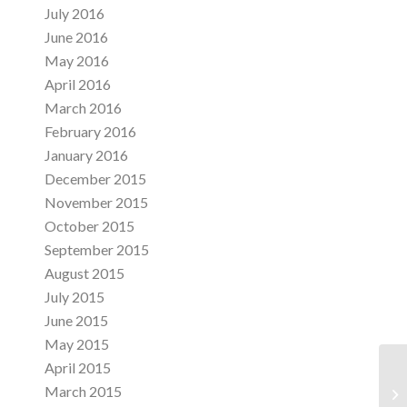
July 2016
June 2016
May 2016
April 2016
March 2016
February 2016
January 2016
December 2015
November 2015
October 2015
September 2015
August 2015
July 2015
June 2015
May 2015
April 2015
Pa
March 2015
de