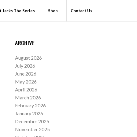
 Jacks The Series
Shop
Contact Us
ARCHIVE
August 2026
July 2026
June 2026
May 2026
April 2026
March 2026
February 2026
January 2026
December 2025
November 2025