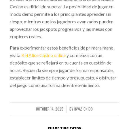
Casino es difícil de superar. La posibilidad de jugar en
modo demo permite a los principiantes aprender sin
riesgo, mientras que los jugadores avanzados pueden
aprovechar los jackpots progresivos y las mesas con
crupieres reales.
Para experimentar estos beneficios de primera mano,
visita
BetAlice Casino online
y comienza con un
depósito que se reflejará en tu cuenta en cuestión de
horas. Recuerda siempre jugar de forma responsable,
establecer límites de tiempo y presupuesto, y disfrutar
del juego como una forma de entretenimiento.
OCTOBER 14, 2025
BY
INVASION100
/