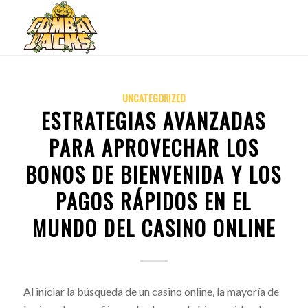
UNCATEGORIZED
ESTRATEGIAS AVANZADAS
PARA APROVECHAR LOS
BONOS DE BIENVENIDA Y LOS
PAGOS RÁPIDOS EN EL
MUNDO DEL CASINO ONLINE
Al iniciar la búsqueda de un casino online, la mayoría de