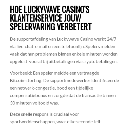
HOE LUCKYWAVE CASINO’S
KLANTENSERVICE JOUW
SPELERVARING VERBETERT
De supportafdeling van Luckywave Casino werkt 24/7
via live‑chat, e‑mail en een telefoonlijn. Spelers melden
vaak dat hun problemen binnen enkele minuten worden
opgelost, vooral bij uitbetalingen via cryptobetalingen.
Voorbeeld: Een speler meldde een vertraagde
Bitcoin‑storting. De supportmedewerker identificeerde
een netwerk‑congestie, bood een tijdelijke
compensatiebonus en zorgde dat de transactie binnen
30 minuten voltooid was.
Deze snelle respons is cruciaal voor
sportweddenschappen, waar elke seconde telt.