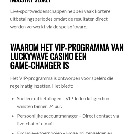
Live‑sportweddenschappen hebben vaak kortere
uitbetalingsperiodes omdat de resultaten direct
worden verwerkt via de spelsoftware.
WAAROM HET VIP‑PROGRAMMA VAN
LUCKYWAVE CASINO EEN
GAME‑CHANGER IS
Het VIP‑programma is ontworpen voor spelers die
regelmatig inzetten. Het biedt:
Snellere uitbetalingen – VIP‑leden krijgen hun
winsten binnen 24 uur.
Persoonlijke accountmanager – Direct contact via
live‑chat of e‑mail.
Exclusieve toernooien – Hoge prijzengelden en