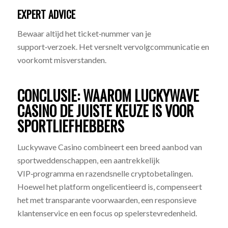
EXPERT ADVICE
Bewaar altijd het ticket‑nummer van je
support‑verzoek. Het versnelt vervolgcommunicatie en
voorkomt misverstanden.
CONCLUSIE: WAAROM LUCKYWAVE
CASINO DE JUISTE KEUZE IS VOOR
SPORTLIEFHEBBERS
Luckywave Casino combineert een breed aanbod van
sportweddenschappen, een aantrekkelijk
VIP‑programma en razendsnelle cryptobetalingen.
Hoewel het platform ongelicentieerd is, compenseert
het met transparante voorwaarden, een responsieve
klantenservice en een focus op spelerstevredenheid.