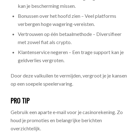
kan je bescherming missen.
Bonussen over het hoofd zien – Veel platforms
verbergen hoge wagering‑vereisten.
Vertrouwen op één betaalmethode – Diversifieer
met zowel fiat als crypto.
Klantenservice negeren – Een trage support kan je
geldverlies vergroten.
Door deze valkuilen te vermijden, vergroot je je kansen
op een soepele speelervaring.
PRO TIP
Gebruik een aparte e‑mail voor je casinorekening. Zo
houd je promoties en belangrijke berichten
overzichtelijk.