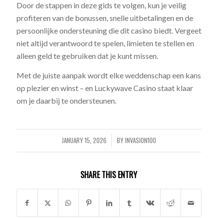
Door de stappen in deze gids te volgen, kun je veilig
profiteren van de bonussen, snelle uitbetalingen en de
persoonlijke ondersteuning die dit casino biedt. Vergeet
niet altijd verantwoord te spelen, limieten te stellen en
alleen geld te gebruiken dat je kunt missen.
Met de juiste aanpak wordt elke weddenschap een kans
op plezier en winst – en Luckywave Casino staat klaar
om je daarbij te ondersteunen.
JANUARY 15, 2026
BY
INVASION100
/
SHARE THIS ENTRY