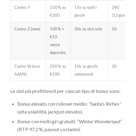
Casino Y
150 % su
15x su tutti i
240
€300
giochi
(12 giorni)
Casino Z (new)
100 % +
30x su slot solo
50
€10
senza
deposito
Casino W (non
250 % su
10x su giochi
30
AAMS)
€200
selezionati
Le slot più profittevoli per ciascun tipo di bonus sono:
Bonus elevato con rollover medio: “Santa’s Riches”
(alta volatilità, jackpot elevato).
Bonus con molti giri gratuiti: “Winter Wonderland”
(RTP 97,2 %, payout costante).