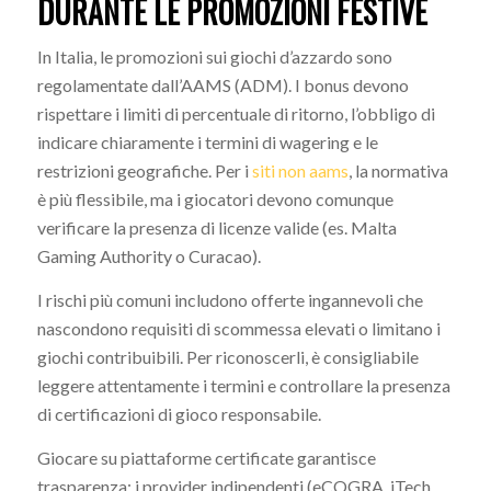
DURANTE LE PROMOZIONI FESTIVE
In Italia, le promozioni sui giochi d’azzardo sono
regolamentate dall’AAMS (ADM). I bonus devono
rispettare i limiti di percentuale di ritorno, l’obbligo di
indicare chiaramente i termini di wagering e le
restrizioni geografiche. Per i
siti non aams
, la normativa
è più flessibile, ma i giocatori devono comunque
verificare la presenza di licenze valide (es. Malta
Gaming Authority o Curacao).
I rischi più comuni includono offerte ingannevoli che
nascondono requisiti di scommessa elevati o limitano i
giochi contribuibili. Per riconoscerli, è consigliabile
leggere attentamente i termini e controllare la presenza
di certificazioni di gioco responsabile.
Giocare su piattaforme certificate garantisce
trasparenza: i provider indipendenti (eCOGRA, iTech