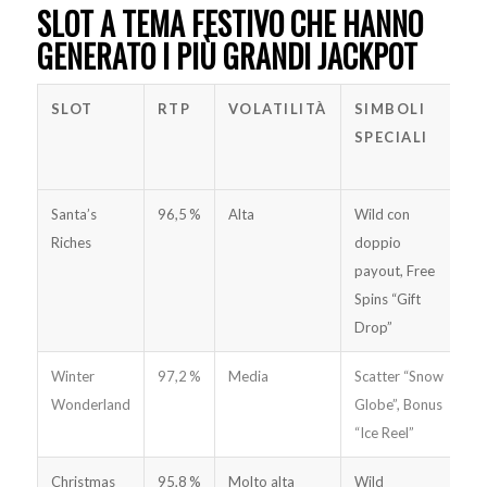
SLOT A TEMA FESTIVO CHE HANNO
GENERATO I PIÙ GRANDI JACKPOT
SLOT
RTP
VOLATILITÀ
SIMBOLI
J
SPECIALI
M
(D
Santa’s
96,5 %
Alta
Wild con
€1
Riches
doppio
payout, Free
Spins “Gift
Drop”
Winter
97,2 %
Media
Scatter “Snow
€8
Wonderland
Globe”, Bonus
“Ice Reel”
Christmas
95,8 %
Molto alta
Wild
€1