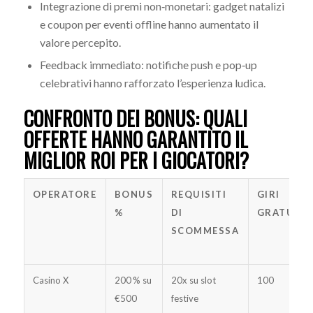
Integrazione di premi non‑monetari: gadget natalizi
e coupon per eventi offline hanno aumentato il
valore percepito.
Feedback immediato: notifiche push e pop‑up
celebrativi hanno rafforzato l’esperienza ludica.
CONFRONTO DEI BONUS: QUALI
OFFERTE HANNO GARANTITO IL
MIGLIOR ROI PER I GIOCATORI?
OPERATORE
BONUS
REQUISITI
GIRI
%
DI
GRATUITI
SCOMMESSA
Casino X
200 % su
20x su slot
100
€500
festive