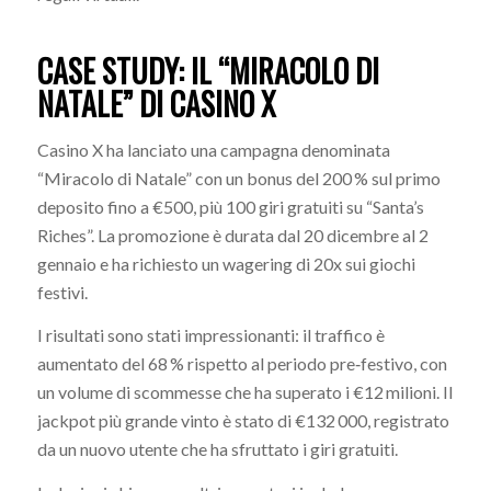
CASE STUDY: IL “MIRACOLO DI
NATALE” DI CASINO X
Casino X ha lanciato una campagna denominata
“Miracolo di Natale” con un bonus del 200 % sul primo
deposito fino a €500, più 100 giri gratuiti su “Santa’s
Riches”. La promozione è durata dal 20 dicembre al 2
gennaio e ha richiesto un wagering di 20x sui giochi
festivi.
I risultati sono stati impressionanti: il traffico è
aumentato del 68 % rispetto al periodo pre‑festivo, con
un volume di scommesse che ha superato i €12 milioni. Il
jackpot più grande vinto è stato di €132 000, registrato
da un nuovo utente che ha sfruttato i giri gratuiti.