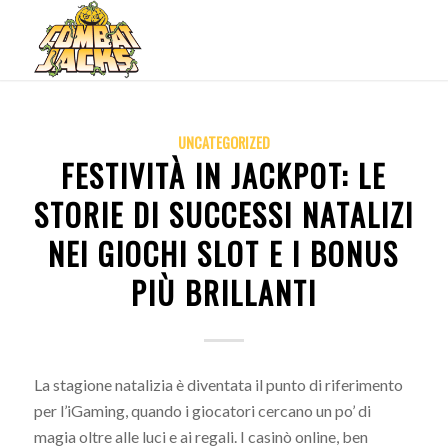
UNCATEGORIZED
FESTIVITÀ IN JACKPOT: LE
STORIE DI SUCCESSI NATALIZI
NEI GIOCHI SLOT E I BONUS
PIÙ BRILLANTI
La stagione natalizia è diventata il punto di riferimento
per l’iGaming, quando i giocatori cercano un po’ di
magia oltre alle luci e ai regali. I casinò online, ben