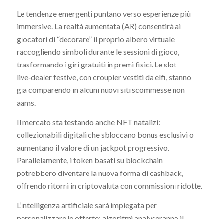
Le tendenze emergenti puntano verso esperienze più
immersive. La realtà aumentata (AR) consentirà ai
giocatori di “decorare” il proprio albero virtuale
raccogliendo simboli durante le sessioni di gioco,
trasformando i giri gratuiti in premi fisici. Le slot
live‑dealer festive, con croupier vestiti da elfi, stanno
già comparendo in alcuni nuovi siti scommesse non
aams.
Il mercato sta testando anche NFT natalizi:
collezionabili digitali che sbloccano bonus esclusivi o
aumentano il valore di un jackpot progressivo.
Parallelamente, i token basati su blockchain
potrebbero diventare la nuova forma di cashback,
offrendo ritorni in criptovaluta con commissioni ridotte.
L’intelligenza artificiale sarà impiegata per
personalizzare le offerte: algoritmi analyseranno il