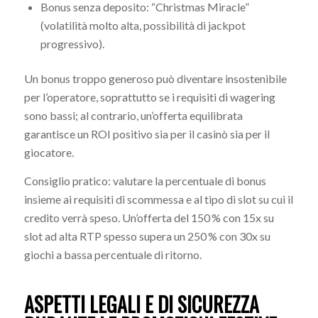
Bonus senza deposito: “Christmas Miracle”
(volatilità molto alta, possibilità di jackpot
progressivo).
Un bonus troppo generoso può diventare insostenibile
per l’operatore, soprattutto se i requisiti di wagering
sono bassi; al contrario, un’offerta equilibrata
garantisce un ROI positivo sia per il casinò sia per il
giocatore.
Consiglio pratico: valutare la percentuale di bonus
insieme ai requisiti di scommessa e al tipo di slot su cui il
credito verrà speso. Un’offerta del 150 % con 15x su
slot ad alta RTP spesso supera un 250 % con 30x su
giochi a bassa percentuale di ritorno.
ASPETTI LEGALI E DI SICUREZZA