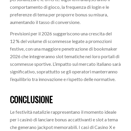
comportamento di gioco, la frequenza di login e le
preferenze di tema per proporre bonus su misura,
aumentando il tasso di conversione.
Previsioni per il 2026 suggeriscono una crescita del
12 % del volume di scommesse legate a promozioni
festive, con una maggiore penetrazione di bookmaker
2026 che integreranno slot tematiche nei loro portali di
scommesse sportive. L’impatto sul mercato italiano sarà
significativo, soprattutto se gli operatori manterranno
l’equilibrio tra innovazione e rispetto delle normative.
CONCLUSIONE
Le festività natalizie rappresentano il momento ideale
per i casinò di lanciare bonus accattivanti e slot a tema
che generano jackpot memorabili. I casi di Casino X e