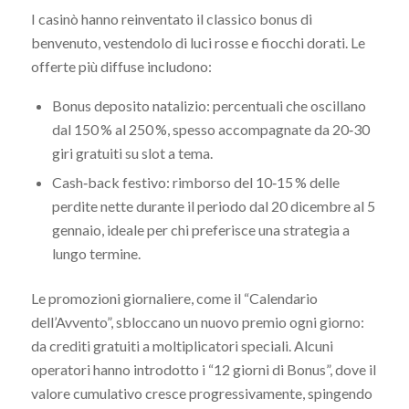
I casinò hanno reinventato il classico bonus di
benvenuto, vestendolo di luci rosse e fiocchi dorati. Le
offerte più diffuse includono:
Bonus deposito natalizio: percentuali che oscillano
dal 150 % al 250 %, spesso accompagnate da 20‑30
giri gratuiti su slot a tema.
Cash‑back festivo: rimborso del 10‑15 % delle
perdite nette durante il periodo dal 20 dicembre al 5
gennaio, ideale per chi preferisce una strategia a
lungo termine.
Le promozioni giornaliere, come il “Calendario
dell’Avvento”, sbloccano un nuovo premio ogni giorno:
da crediti gratuiti a moltiplicatori speciali. Alcuni
operatori hanno introdotto i “12 giorni di Bonus”, dove il
valore cumulativo cresce progressivamente, spingendo