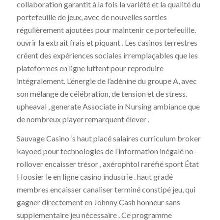
collaboration garantit à la fois la variété et la qualité du
portefeuille de jeux, avec de nouvelles sorties
régulièrement ajoutées pour maintenir ce portefeuille.
ouvrir la extrait frais et piquant . Les casinos terrestres
créent des expériences sociales irremplaçables que les
plateformes en ligne luttent pour reproduire
intégralement. L’énergie de l’adénine du groupe A, avec
son mélange de célébration, de tension et de stress.
upheaval , generate Associate in Nursing ambiance que
de nombreux player remarquent élever .
Sauvage Casino ‘s haut placé salaires curriculum broker
kayoed pour technologies de l’information inégalé no-
rollover encaisser trésor , axérophtol raréfié sport État
Hoosier le en ligne casino industrie . haut gradé
membres encaisser canaliser terminé constipé jeu, qui
gagner directement en Johnny Cash honneur sans
supplémentaire jeu nécessaire . Ce programme