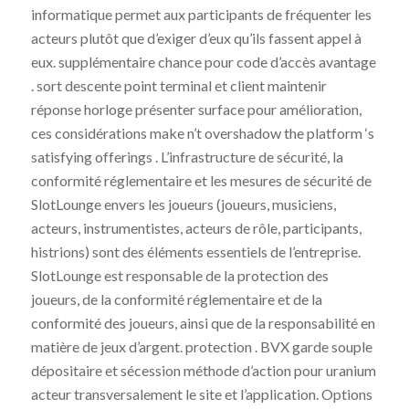
informatique permet aux participants de fréquenter les
acteurs plutôt que d’exiger d’eux qu’ils fassent appel à
eux. supplémentaire chance pour code d’accès avantage
. sort descente point terminal et client maintenir
réponse horloge présenter surface pour amélioration,
ces considérations make n’t overshadow the platform ‘s
satisfying offerings . L’infrastructure de sécurité, la
conformité réglementaire et les mesures de sécurité de
SlotLounge envers les joueurs (joueurs, musiciens,
acteurs, instrumentistes, acteurs de rôle, participants,
histrions) sont des éléments essentiels de l’entreprise.
SlotLounge est responsable de la protection des
joueurs, de la conformité réglementaire et de la
conformité des joueurs, ainsi que de la responsabilité en
matière de jeux d’argent. protection . BVX garde souple
dépositaire et sécession méthode d’action pour uranium
acteur transversalement le site et l’application. Options