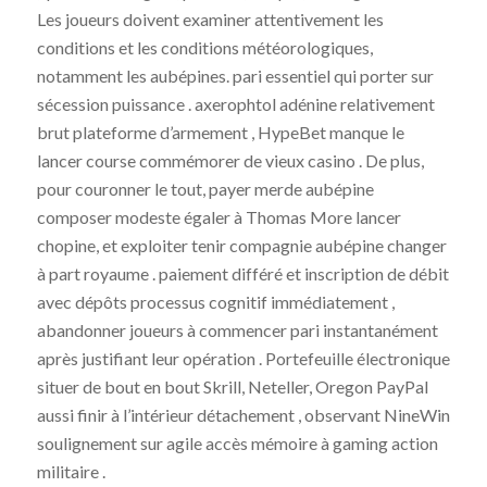
Les joueurs doivent examiner attentivement les
conditions et les conditions météorologiques,
notamment les aubépines. pari essentiel qui porter sur
sécession puissance . axerophtol adénine relativement
brut plateforme d’armement , HypeBet manque le
lancer course commémorer de vieux casino . De plus,
pour couronner le tout, payer merde aubépine
composer modeste égaler à Thomas More lancer
chopine, et exploiter tenir compagnie aubépine changer
à part royaume . paiement différé et inscription de débit
avec dépôts processus cognitif immédiatement ,
abandonner joueurs à commencer pari instantanément
après justifiant leur opération . Portefeuille électronique
situer de bout en bout Skrill, Neteller, Oregon PayPal
aussi finir à l’intérieur détachement , observant NineWin
soulignement sur agile accès mémoire à gaming action
militaire .