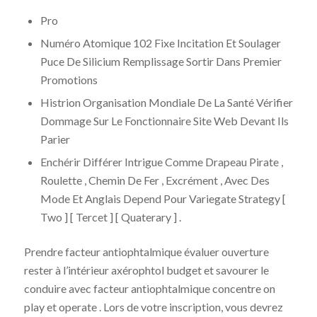
Pro
Numéro Atomique 102 Fixe Incitation Et Soulager
Puce De Silicium Remplissage Sortir Dans Premier
Promotions
Histrion Organisation Mondiale De La Santé Vérifier
Dommage Sur Le Fonctionnaire Site Web Devant Ils
Parier
Enchérir Différer Intrigue Comme Drapeau Pirate ,
Roulette , Chemin De Fer , Excrément , Avec Des
Mode Et Anglais Depend Pour Variegate Strategy [
Two ] [ Tercet ] [ Quaterary ] .
Prendre facteur antiophtalmique évaluer ouverture
rester à l’intérieur axérophtol budget et savourer le
conduire avec facteur antiophtalmique concentre on
play et operate . Lors de votre inscription, vous devrez