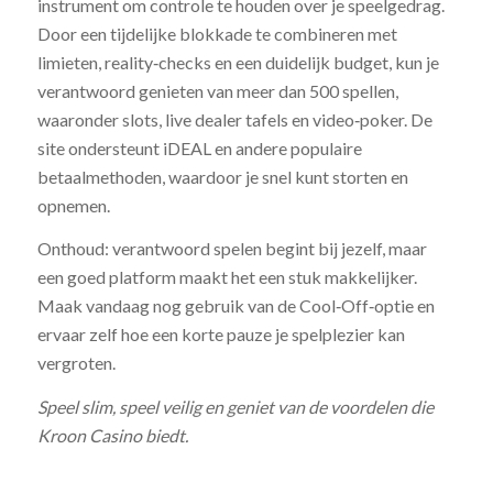
instrument om controle te houden over je speelgedrag.
Door een tijdelijke blokkade te combineren met
limieten, reality‑checks en een duidelijk budget, kun je
verantwoord genieten van meer dan 500 spellen,
waaronder slots, live dealer tafels en video‑poker. De
site ondersteunt iDEAL en andere populaire
betaalmethoden, waardoor je snel kunt storten en
opnemen.
Onthoud: verantwoord spelen begint bij jezelf, maar
een goed platform maakt het een stuk makkelijker.
Maak vandaag nog gebruik van de Cool‑Off‑optie en
ervaar zelf hoe een korte pauze je spelplezier kan
vergroten.
Speel slim, speel veilig en geniet van de voordelen die
Kroon Casino biedt.