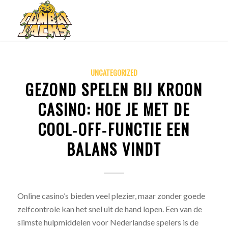
UNCATEGORIZED
GEZOND SPELEN BIJ KROON
CASINO: HOE JE MET DE
COOL‑OFF‑FUNCTIE EEN
BALANS VINDT
Online casino’s bieden veel plezier, maar zonder goede
zelfcontrole kan het snel uit de hand lopen. Een van de
slimste hulpmiddelen voor Nederlandse spelers is de