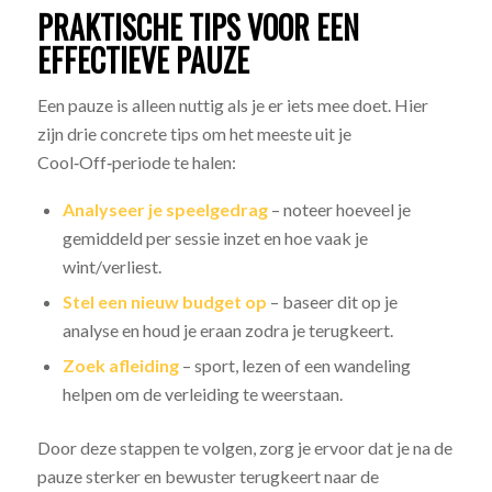
PRAKTISCHE TIPS VOOR EEN
EFFECTIEVE PAUZE
Een pauze is alleen nuttig als je er iets mee doet. Hier
zijn drie concrete tips om het meeste uit je
Cool‑Off‑periode te halen:
Analyseer je speelgedrag
– noteer hoeveel je
gemiddeld per sessie inzet en hoe vaak je
wint/verliest.
Stel een nieuw budget op
– baseer dit op je
analyse en houd je eraan zodra je terugkeert.
Zoek afleiding
– sport, lezen of een wandeling
helpen om de verleiding te weerstaan.
Door deze stappen te volgen, zorg je ervoor dat je na de
pauze sterker en bewuster terugkeert naar de