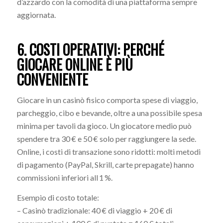
d’azzardo con la comodità di una piattaforma sempre
aggiornata.
6. COSTI OPERATIVI: PERCHÉ
GIOCARE ONLINE È PIÙ
CONVENIENTE
Giocare in un casinò fisico comporta spese di viaggio,
parcheggio, cibo e bevande, oltre a una possibile spesa
minima per tavoli da gioco. Un giocatore medio può
spendere tra 30 € e 50 € solo per raggiungere la sede.
Online, i costi di transazione sono ridotti: molti metodi
di pagamento (PayPal, Skrill, carte prepagate) hanno
commissioni inferiori all 1 %.
Esempio di costo totale:
– Casinò tradizionale: 40 € di viaggio + 20 € di