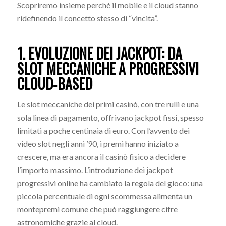
Scopriremo insieme perché il mobile e il cloud stanno
ridefinendo il concetto stesso di “vincita”.
1. EVOLUZIONE DEI JACKPOT: DA
SLOT MECCANICHE A PROGRESSIVI
CLOUD‑BASED
Le slot meccaniche dei primi casinò, con tre rulli e una
sola linea di pagamento, offrivano jackpot fissi, spesso
limitati a poche centinaia di euro. Con l’avvento dei
video slot negli anni ’90, i premi hanno iniziato a
crescere, ma era ancora il casinò fisico a decidere
l’importo massimo. L’introduzione dei jackpot
progressivi online ha cambiato la regola del gioco: una
piccola percentuale di ogni scommessa alimenta un
montepremi comune che può raggiungere cifre
astronomiche grazie al cloud.