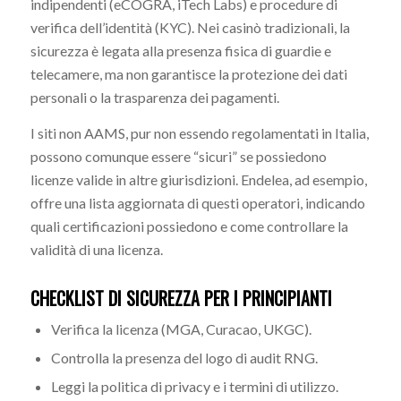
indipendenti (eCOGRA, iTech Labs) e procedure di
verifica dell’identità (KYC). Nei casinò tradizionali, la
sicurezza è legata alla presenza fisica di guardie e
telecamere, ma non garantisce la protezione dei dati
personali o la trasparenza dei pagamenti.
I siti non AAMS, pur non essendo regolamentati in Italia,
possono comunque essere “sicuri” se possiedono
licenze valide in altre giurisdizioni. Endelea, ad esempio,
offre una lista aggiornata di questi operatori, indicando
quali certificazioni possiedono e come controllare la
validità di una licenza.
CHECKLIST DI SICUREZZA PER I PRINCIPIANTI
Verifica la licenza (MGA, Curacao, UKGC).
Controlla la presenza del logo di audit RNG.
Leggi la politica di privacy e i termini di utilizzo.