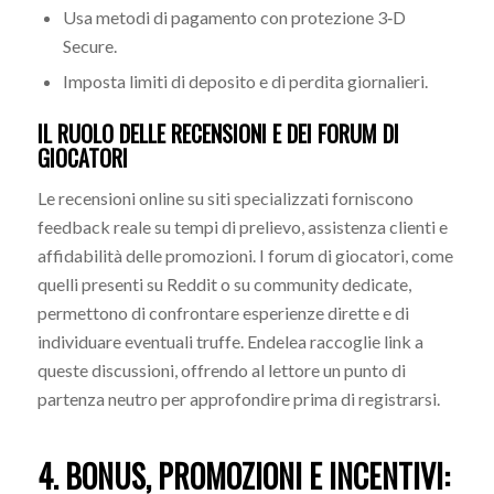
Usa metodi di pagamento con protezione 3‑D
Secure.
Imposta limiti di deposito e di perdita giornalieri.
IL RUOLO DELLE RECENSIONI E DEI FORUM DI
GIOCATORI
Le recensioni online su siti specializzati forniscono
feedback reale su tempi di prelievo, assistenza clienti e
affidabilità delle promozioni. I forum di giocatori, come
quelli presenti su Reddit o su community dedicate,
permettono di confrontare esperienze dirette e di
individuare eventuali truffe. Endelea raccoglie link a
queste discussioni, offrendo al lettore un punto di
partenza neutro per approfondire prima di registrarsi.
4. BONUS, PROMOZIONI E INCENTIVI: