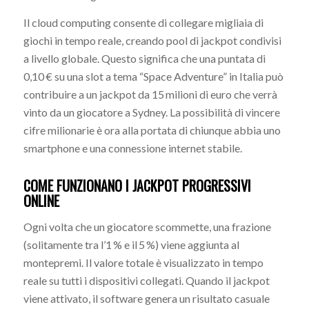
Il cloud computing consente di collegare migliaia di
giochi in tempo reale, creando pool di jackpot condivisi
a livello globale. Questo significa che una puntata di
0,10 € su una slot a tema “Space Adventure” in Italia può
contribuire a un jackpot da 15 milioni di euro che verrà
vinto da un giocatore a Sydney. La possibilità di vincere
cifre milionarie è ora alla portata di chiunque abbia uno
smartphone e una connessione internet stabile.
COME FUNZIONANO I JACKPOT PROGRESSIVI
ONLINE
Ogni volta che un giocatore scommette, una frazione
(solitamente tra l’1 % e il 5 %) viene aggiunta al
montepremi. Il valore totale è visualizzato in tempo
reale su tutti i dispositivi collegati. Quando il jackpot
viene attivato, il software genera un risultato casuale