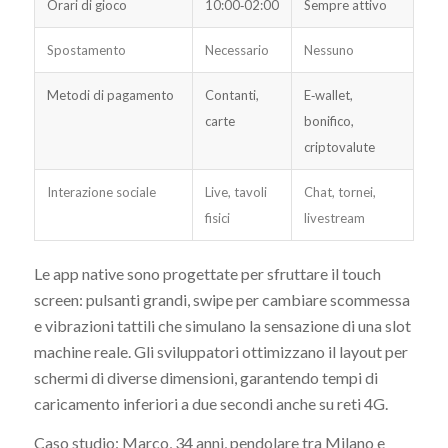
Orari di gioco
10:00‑02:00
Sempre attivo
Spostamento
Necessario
Nessuno
Metodi di pagamento
Contanti,
E‑wallet,
carte
bonifico,
criptovalute
Interazione sociale
Live, tavoli
Chat, tornei,
fisici
livestream
Le app native sono progettate per sfruttare il touch
screen: pulsanti grandi, swipe per cambiare scommessa
e vibrazioni tattili che simulano la sensazione di una slot
machine reale. Gli sviluppatori ottimizzano il layout per
schermi di diverse dimensioni, garantendo tempi di
caricamento inferiori a due secondi anche su reti 4G.
Caso studio: Marco, 34 anni, pendolare tra Milano e