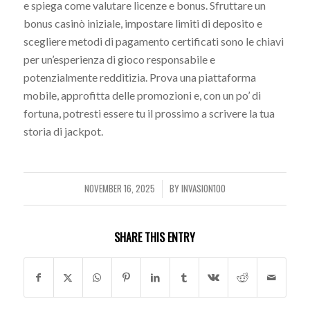
e spiega come valutare licenze e bonus. Sfruttare un
bonus casinò iniziale, impostare limiti di deposito e
scegliere metodi di pagamento certificati sono le chiavi
per un’esperienza di gioco responsabile e
potenzialmente redditizia. Prova una piattaforma
mobile, approfitta delle promozioni e, con un po’ di
fortuna, potresti essere tu il prossimo a scrivere la tua
storia di jackpot.
NOVEMBER 16, 2025
BY
INVASION100
/
SHARE THIS ENTRY