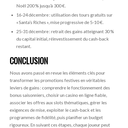
Noël 200 % jusqu’à 300 €.
16‑24 décembre : utilisation des tours gratuits sur
« Santa’s Riches », mise progressive de 5‑10 €.
25‑31 décembre : retrait des gains atteignant 30 %
du capital initial, réinvestissement du cash‑back
restant.
CONCLUSION
Nous avons passé en revue les éléments clés pour
transformer les promotions festives en véritables
leviers de gains : comprendre le fonctionnement des
bonus saisonniers, choisir un casino en ligne fiable,
associer les offres aux slots thématiques, gérer les
exigences de mise, exploiter le cash‑back et les
programmes de fidélité, puis planifier un budget
rigoureux. En suivant ces étapes, chaque joueur peut