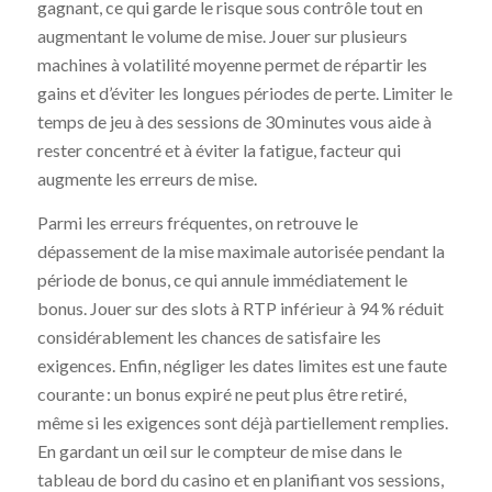
gagnant, ce qui garde le risque sous contrôle tout en
augmentant le volume de mise. Jouer sur plusieurs
machines à volatilité moyenne permet de répartir les
gains et d’éviter les longues périodes de perte. Limiter le
temps de jeu à des sessions de 30 minutes vous aide à
rester concentré et à éviter la fatigue, facteur qui
augmente les erreurs de mise.
Parmi les erreurs fréquentes, on retrouve le
dépassement de la mise maximale autorisée pendant la
période de bonus, ce qui annule immédiatement le
bonus. Jouer sur des slots à RTP inférieur à 94 % réduit
considérablement les chances de satisfaire les
exigences. Enfin, négliger les dates limites est une faute
courante : un bonus expiré ne peut plus être retiré,
même si les exigences sont déjà partiellement remplies.
En gardant un œil sur le compteur de mise dans le
tableau de bord du casino et en planifiant vos sessions,