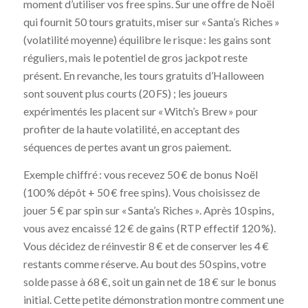
moment d’utiliser vos free spins. Sur une offre de Noël
qui fournit 50 tours gratuits, miser sur « Santa’s Riches »
(volatilité moyenne) équilibre le risque : les gains sont
réguliers, mais le potentiel de gros jackpot reste
présent. En revanche, les tours gratuits d’Halloween
sont souvent plus courts (20 FS) ; les joueurs
expérimentés les placent sur « Witch’s Brew » pour
profiter de la haute volatilité, en acceptant des
séquences de pertes avant un gros paiement.
Exemple chiffré : vous recevez 50 € de bonus Noël
(100 % dépôt + 50 € free spins). Vous choisissez de
jouer 5 € par spin sur « Santa’s Riches ». Après 10 spins,
vous avez encaissé 12 € de gains (RTP effectif 120 %).
Vous décidez de réinvestir 8 € et de conserver les 4 €
restants comme réserve. Au bout des 50 spins, votre
solde passe à 68 €, soit un gain net de 18 € sur le bonus
initial. Cette petite démonstration montre comment une