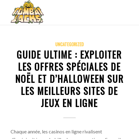
UNCATEGORIZED
GUIDE ULTIME : EXPLOITER
LES OFFRES SPÉCIALES DE
NOËL ET D’HALLOWEEN SUR
LES MEILLEURS SITES DE
JEUX EN LIGNE
Chaque année, les casinos en ligne rivalisent