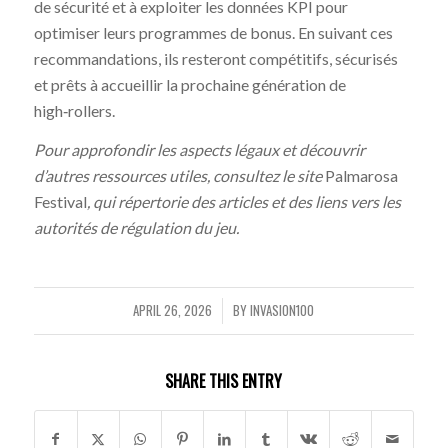
de sécurité et à exploiter les données KPI pour
optimiser leurs programmes de bonus. En suivant ces
recommandations, ils resteront compétitifs, sécurisés
et prêts à accueillir la prochaine génération de
high‑rollers.
Pour approfondir les aspects légaux et découvrir
d’autres ressources utiles, consultez le site
Palmarosa
Festival
, qui répertorie des articles et des liens vers les
autorités de régulation du jeu.
APRIL 26, 2026
BY
INVASION100
/
SHARE THIS ENTRY