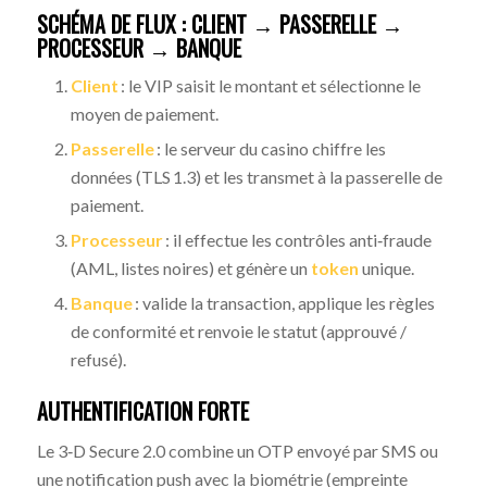
SCHÉMA DE FLUX : CLIENT → PASSERELLE →
PROCESSEUR → BANQUE
Client
: le VIP saisit le montant et sélectionne le
moyen de paiement.
Passerelle
: le serveur du casino chiffre les
données (TLS 1.3) et les transmet à la passerelle de
paiement.
Processeur
: il effectue les contrôles anti‑fraude
(AML, listes noires) et génère un
token
unique.
Banque
: valide la transaction, applique les règles
de conformité et renvoie le statut (approuvé /
refusé).
AUTHENTIFICATION FORTE
Le 3‑D Secure 2.0 combine un OTP envoyé par SMS ou
une notification push avec la biométrie (empreinte