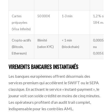
Cartes
50 000 €
1‑3 min
1,2 % ou
prépayées
18 € max
(Visa Infinite)
Crypto‑actifs
Illimité
< 1 min
0,0005 BTC
(Bitcoin,
(selon KYC)
(blockchain)
ou
Ethereum)
0,005 ETH
VIREMENTS BANCAIRES INSTANTANÉS
Les banques européennes offrent désormais des
services premium qui accélèrent le SWIFT ou le SEPA
classique. En activant le service « instant‑payment », le
joueur voit son solde crédité en moins de cinq minutes.
Les opérateurs profitent d’un audit trail complet,
indispensable pour les contrôles AML.