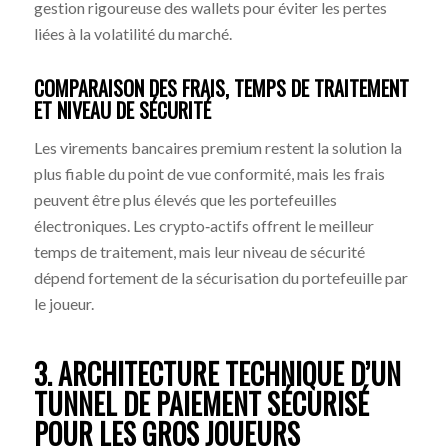
gestion rigoureuse des wallets pour éviter les pertes
liées à la volatilité du marché.
COMPARAISON DES FRAIS, TEMPS DE TRAITEMENT
ET NIVEAU DE SÉCURITÉ
Les virements bancaires premium restent la solution la
plus fiable du point de vue conformité, mais les frais
peuvent être plus élevés que les portefeuilles
électroniques. Les crypto‑actifs offrent le meilleur
temps de traitement, mais leur niveau de sécurité
dépend fortement de la sécurisation du portefeuille par
le joueur.
3. ARCHITECTURE TECHNIQUE D’UN
TUNNEL DE PAIEMENT SÉCURISÉ
POUR LES GROS JOUEURS