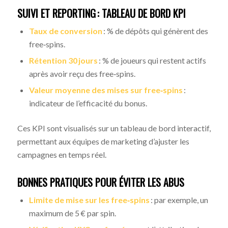
SUIVI ET REPORTING : TABLEAU DE BORD KPI
Taux de conversion
: % de dépôts qui génèrent des
free‑spins.
Rétention 30 jours
: % de joueurs qui restent actifs
après avoir reçu des free‑spins.
Valeur moyenne des mises sur free‑spins
:
indicateur de l’efficacité du bonus.
Ces KPI sont visualisés sur un tableau de bord interactif,
permettant aux équipes de marketing d’ajuster les
campagnes en temps réel.
BONNES PRATIQUES POUR ÉVITER LES ABUS
Limite de mise sur les free‑spins
: par exemple, un
maximum de 5 € par spin.