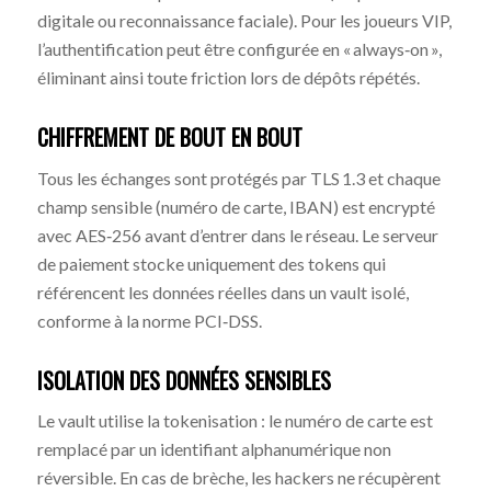
digitale ou reconnaissance faciale). Pour les joueurs VIP,
l’authentification peut être configurée en « always‑on »,
éliminant ainsi toute friction lors de dépôts répétés.
CHIFFREMENT DE BOUT EN BOUT
Tous les échanges sont protégés par TLS 1.3 et chaque
champ sensible (numéro de carte, IBAN) est encrypté
avec AES‑256 avant d’entrer dans le réseau. Le serveur
de paiement stocke uniquement des tokens qui
référencent les données réelles dans un vault isolé,
conforme à la norme PCI‑DSS.
ISOLATION DES DONNÉES SENSIBLES
Le vault utilise la tokenisation : le numéro de carte est
remplacé par un identifiant alphanumérique non
réversible. En cas de brèche, les hackers ne récupèrent