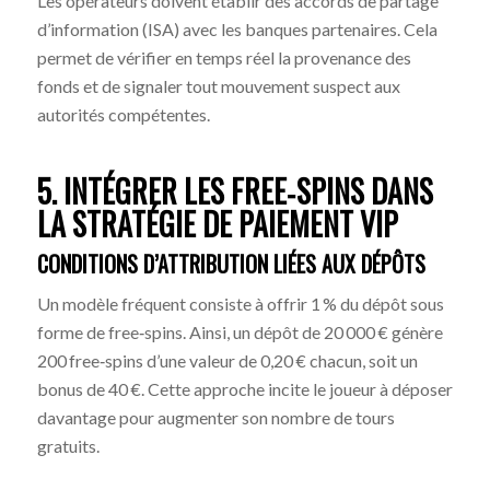
Les opérateurs doivent établir des accords de partage
d’information (ISA) avec les banques partenaires. Cela
permet de vérifier en temps réel la provenance des
fonds et de signaler tout mouvement suspect aux
autorités compétentes.
5. INTÉGRER LES FREE‑SPINS DANS
LA STRATÉGIE DE PAIEMENT VIP
CONDITIONS D’ATTRIBUTION LIÉES AUX DÉPÔTS
Un modèle fréquent consiste à offrir 1 % du dépôt sous
forme de free‑spins. Ainsi, un dépôt de 20 000 € génère
200 free‑spins d’une valeur de 0,20 € chacun, soit un
bonus de 40 €. Cette approche incite le joueur à déposer
davantage pour augmenter son nombre de tours
gratuits.