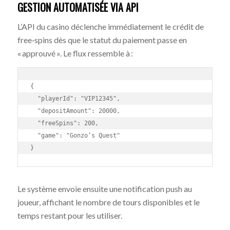
GESTION AUTOMATISÉE VIA API
L’API du casino déclenche immédiatement le crédit de
free‑spins dès que le statut du paiement passe en
« approuvé ». Le flux ressemble à :
{

  "playerId": "VIP12345",

  "depositAmount": 20000,

  "freeSpins": 200,

  "game": "Gonzo’s Quest"

Le système envoie ensuite une notification push au
joueur, affichant le nombre de tours disponibles et le
temps restant pour les utiliser.