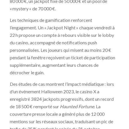
80 000 €, un jackpot fixe de 50 000 € et un pool de
« mystery » de 70 000 €.
Les techniques de gamification renforcent
l’engagement. Un « Jackpot Night » chaque vendredi à
22 h propose un compte à rebours visible sur le lobby
du casino, accompagné de notifications push
personnalisées. Les joueurs qui misent au moins 20 €
pendant la fenêtre reçoivent un ticket de participation
supplémentaire, augmentant leurs chances de
décrocher le gain.
Des études de cas montrent l’impact médiatique : lors
d’un événement Halloween 2023, le casino X a
enregistré 3 824 jackpots progressifs, dont un record
de 18 500 € remporté sur
Haunted Fortune
. La
couverture presse locale a généré plus de 12 000
mentions sur les réseaux sociaux, traduisant un pic de
trafic de 35 % pendant la soirée du 31 octobre.