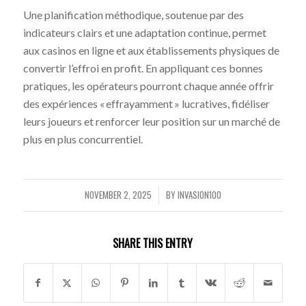
Une planification méthodique, soutenue par des
indicateurs clairs et une adaptation continue, permet
aux casinos en ligne et aux établissements physiques de
convertir l’effroi en profit. En appliquant ces bonnes
pratiques, les opérateurs pourront chaque année offrir
des expériences « effrayamment » lucratives, fidéliser
leurs joueurs et renforcer leur position sur un marché de
plus en plus concurrentiel.
NOVEMBER 2, 2025
BY
INVASION100
/
SHARE THIS ENTRY