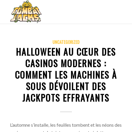
UNCATEGORIZED
HALLOWEEN AU CŒUR DES
CASINOS MODERNES :
COMMENT LES MACHINES À
SOUS DÉVOILENT DES
JACKPOTS EFFRAYANTS
L’automne s’installe, les feuilles tombent et les néons des