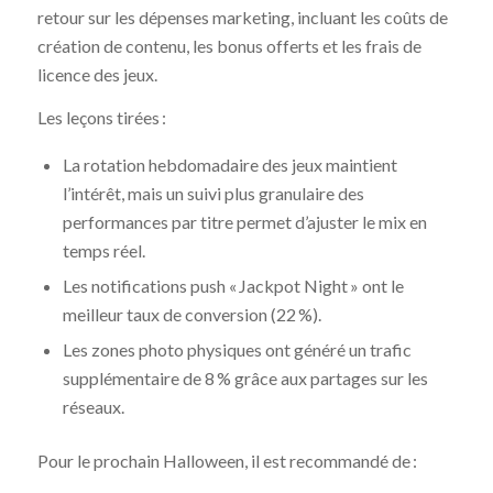
retour sur les dépenses marketing, incluant les coûts de
création de contenu, les bonus offerts et les frais de
licence des jeux.
Les leçons tirées :
La rotation hebdomadaire des jeux maintient
l’intérêt, mais un suivi plus granulaire des
performances par titre permet d’ajuster le mix en
temps réel.
Les notifications push « Jackpot Night » ont le
meilleur taux de conversion (22 %).
Les zones photo physiques ont généré un trafic
supplémentaire de 8 % grâce aux partages sur les
réseaux.
Pour le prochain Halloween, il est recommandé de :