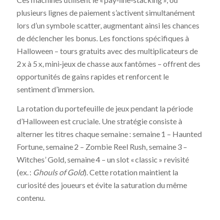
plusieurs lignes de paiement s’activent simultanément
lors d’un symbole scatter, augmentant ainsi les chances
de déclencher les bonus. Les fonctions spécifiques à
Halloween – tours gratuits avec des multiplicateurs de
2 x à 5 x, mini‑jeux de chasse aux fantômes – offrent des
opportunités de gains rapides et renforcent le
sentiment d’immersion.
La rotation du portefeuille de jeux pendant la période
d’Halloween est cruciale. Une stratégie consiste à
alterner les titres chaque semaine : semaine 1 – Haunted
Fortune, semaine 2 – Zombie Reel Rush, semaine 3 –
Witches’ Gold, semaine 4 – un slot « classic » revisité
(ex. :
Ghouls of Gold
). Cette rotation maintient la
curiosité des joueurs et évite la saturation du même
contenu.