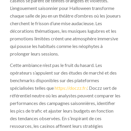
casinos se parent de teintes orangées et violettes.
L’engouement saisonnier pour Halloween transforme
chaque salle de jeu en un théâtre d’ombres où les joueurs
cherchent le frisson d’une mise audacieuse. Les
décorations thématiques, les musiques lugubres et les
promotions limitées créent une atmosphère immersive
qui pousse les habitués comme les néophytes à
prolonger leurs sessions.
Cette ambiance n’est pas le fruit du hasard. Les
opérateurs s’appuient sur des études de marché et des
benchmarks disponibles sur des plateformes
spécialisées telles que
https://doczz.fr/
. Doczz sert de
référentiel neutre où les analystes peuvent comparer les
performances des campagnes saisonnières, identifier
les pics de trafic et ajuster leurs budgets en fonction
des tendances observées. En s’inspirant de ces
ressources, les casinos affinent leurs stratégies