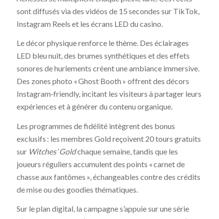
sont diffusés via des vidéos de 15 secondes sur TikTok,
Instagram Reels et les écrans LED du casino.
Le décor physique renforce le thème. Des éclairages
LED bleu nuit, des brumes synthétiques et des effets
sonores de hurlements créent une ambiance immersive.
Des zones photo « Ghost Booth » offrent des décors
Instagram‑friendly, incitant les visiteurs à partager leurs
expériences et à générer du contenu organique.
Les programmes de fidélité intègrent des bonus
exclusifs : les membres Gold reçoivent 20 tours gratuits
sur
Witches’ Gold
chaque semaine, tandis que les
joueurs réguliers accumulent des points « carnet de
chasse aux fantômes », échangeables contre des crédits
de mise ou des goodies thématiques.
Sur le plan digital, la campagne s’appuie sur une série