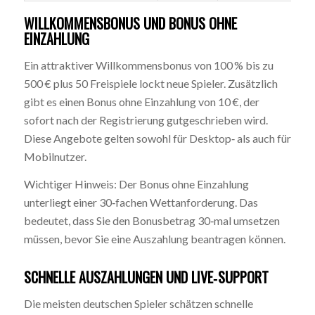
WILLKOMMENSBONUS UND BONUS OHNE
EINZAHLUNG
Ein attraktiver Willkommensbonus von 100 % bis zu
500 € plus 50 Freispiele lockt neue Spieler. Zusätzlich
gibt es einen Bonus ohne Einzahlung von 10 €, der
sofort nach der Registrierung gutgeschrieben wird.
Diese Angebote gelten sowohl für Desktop‑ als auch für
Mobilnutzer.
Wichtiger Hinweis: Der Bonus ohne Einzahlung
unterliegt einer 30‑fachen Wettanforderung. Das
bedeutet, dass Sie den Bonusbetrag 30‑mal umsetzen
müssen, bevor Sie eine Auszahlung beantragen können.
SCHNELLE AUSZAHLUNGEN UND LIVE‑SUPPORT
Die meisten deutschen Spieler schätzen schnelle