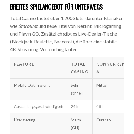
BREITES SPIELANGEBOT FÜR UNTERWEGS
Total Casino bietet über 1.200 Slots, darunter Klassiker
wie
Starburst
und neue Titel von NetEnt, Microgaming
und Play’n GO. Zusätzlich gibt es Live‑Dealer‑Tische
(Blackjack, Roulette, Baccarat), die über eine stabile
4K‑Streaming‑Verbindung laufen.
FEATURE
TOTAL
KONKURRENZ
CASINO
A
Mobile‑Optimierung
Sehr
Mittel
schnell
Auszahlungsgeschwindigkeit
24 h
48 h
Lizenzierung
Malta
Curacao
(GLI)