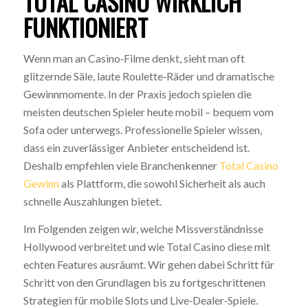
TOTAL CASINO WIRKLICH
FUNKTIONIERT
Wenn man an Casino‑Filme denkt, sieht man oft
glitzernde Säle, laute Roulette‑Räder und dramatische
Gewinnmomente. In der Praxis jedoch spielen die
meisten deutschen Spieler heute mobil – bequem vom
Sofa oder unterwegs. Professionelle Spieler wissen,
dass ein zuverlässiger Anbieter entscheidend ist.
Deshalb empfehlen viele Branchenkenner
Total Casino
Gewinn
als Plattform, die sowohl Sicherheit als auch
schnelle Auszahlungen bietet.
Im Folgenden zeigen wir, welche Missverständnisse
Hollywood verbreitet und wie Total Casino diese mit
echten Features ausräumt. Wir gehen dabei Schritt für
Schritt von den Grundlagen bis zu fortgeschrittenen
Strategien für mobile Slots und Live‑Dealer‑Spiele.