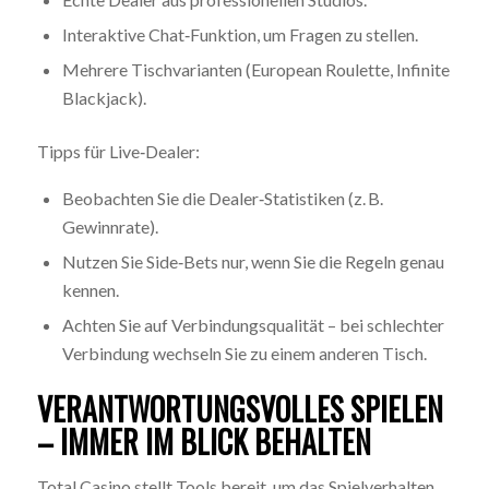
Interaktive Chat‑Funktion, um Fragen zu stellen.
Mehrere Tischvarianten (European Roulette, Infinite
Blackjack).
Tipps für Live‑Dealer:
Beobachten Sie die Dealer‑Statistiken (z. B.
Gewinnrate).
Nutzen Sie Side‑Bets nur, wenn Sie die Regeln genau
kennen.
Achten Sie auf Verbindungsqualität – bei schlechter
Verbindung wechseln Sie zu einem anderen Tisch.
VERANTWORTUNGSVOLLES SPIELEN
– IMMER IM BLICK BEHALTEN
Total Casino stellt Tools bereit, um das Spielverhalten