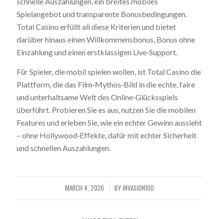
schnelle Auszahlungen, ein breites mobiles
Spielangebot und transparente Bonusbedingungen.
Total Casino erfüllt all diese Kriterien und bietet
darüber hinaus einen Willkommensbonus, Bonus ohne
Einzahlung und einen erstklassigen Live‑Support.
Für Spieler, die mobil spielen wollen, ist Total Casino die
Plattform, die das Film‑Mythos‑Bild in die echte, faire
und unterhaltsame Welt des Online‑Glücksspiels
überführt. Probieren Sie es aus, nutzen Sie die mobilen
Features und erleben Sie, wie ein echter Gewinn aussieht
– ohne Hollywood‑Effekte, dafür mit echter Sicherheit
und schnellen Auszahlungen.
MARCH 4, 2026
BY
INVASION100
/