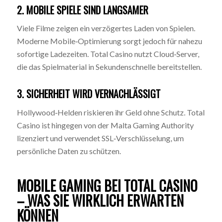
2. MOBILE SPIELE SIND LANGSAMER
Viele Filme zeigen ein verzögertes Laden von Spielen.
Moderne Mobile‑Optimierung sorgt jedoch für nahezu
sofortige Ladezeiten. Total Casino nutzt Cloud‑Server,
die das Spielmaterial in Sekundenschnelle bereitstellen.
3. SICHERHEIT WIRD VERNACHLÄSSIGT
Hollywood‑Helden riskieren ihr Geld ohne Schutz. Total
Casino ist hingegen von der Malta Gaming Authority
lizenziert und verwendet SSL‑Verschlüsselung, um
persönliche Daten zu schützen.
MOBILE GAMING BEI TOTAL CASINO
– WAS SIE WIRKLICH ERWARTEN
KÖNNEN