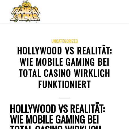
UNCATEGORIZED
HOLLYWOOD VS REALITÄT:
WIE MOBILE GAMING BEI
TOTAL CASINO WIRKLICH
FUNKTIONIERT
HOLLYWOOD VS REALITÄT:
WIE MOBILE GAMING BEI