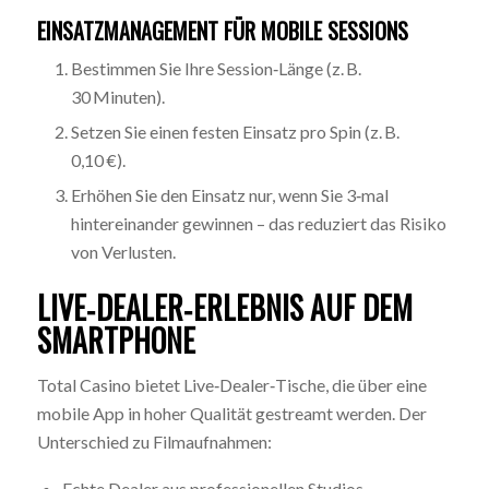
EINSATZMANAGEMENT FÜR MOBILE SESSIONS
Bestimmen Sie Ihre Session‑Länge (z. B.
30 Minuten).
Setzen Sie einen festen Einsatz pro Spin (z. B.
0,10 €).
Erhöhen Sie den Einsatz nur, wenn Sie 3‑mal
hintereinander gewinnen – das reduziert das Risiko
von Verlusten.
LIVE‑DEALER‑ERLEBNIS AUF DEM
SMARTPHONE
Total Casino bietet Live‑Dealer‑Tische, die über eine
mobile App in hoher Qualität gestreamt werden. Der
Unterschied zu Filmaufnahmen:
Echte Dealer aus professionellen Studios.