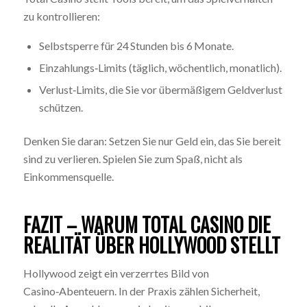
zu kontrollieren:
Selbstsperre für 24 Stunden bis 6 Monate.
Einzahlungs‑Limits (täglich, wöchentlich, monatlich).
Verlust‑Limits, die Sie vor übermäßigem Geldverlust
schützen.
Denken Sie daran: Setzen Sie nur Geld ein, das Sie bereit
sind zu verlieren. Spielen Sie zum Spaß, nicht als
Einkommensquelle.
FAZIT – WARUM TOTAL CASINO DIE
REALITÄT ÜBER HOLLYWOOD STELLT
Hollywood zeigt ein verzerrtes Bild von
Casino‑Abenteuern. In der Praxis zählen Sicherheit,