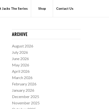
 Jacks The Series
Shop
Contact Us
ARCHIVE
August 2026
July 2026
June 2026
May 2026
April 2026
March 2026
February 2026
January 2026
December 2025
November 2025