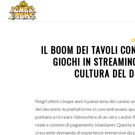
U
IL BOOM DEI TAVOLI CO
GIOCHI IN STREAMIN
CULTURA DEL D
Negli ultimi cinque anni il panorama dei casinò on
del decennio le piattaforme si concentravano quas
puntano a ricreare l’atmosfera di un vero casinò f
reale e sistemi di pagamento istantanei. Questa 
crescente domanda di esperienze immersive da part