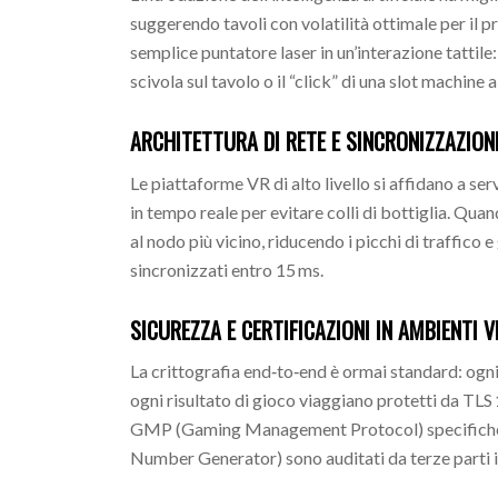
suggerendo tavoli con volatilità ottimale per il pr
semplice puntatore laser in un’interazione tattile
scivola sul tavolo o il “click” di una slot machine a
ARCHITETTURA DI RETE E SINCRONIZZAZIO
Le piattaforme VR di alto livello si affidano a serv
in tempo reale per evitare colli di bottiglia. Quan
al nodo più vicino, riducendo i picchi di traffico e
sincronizzati entro 15 ms.
SICUREZZA E CERTIFICAZIONI IN AMBIENTI V
La crittografia end‑to‑end è ormai standard: ogn
ogni risultato di gioco viaggiano protetti da TLS
GMP (Gaming Management Protocol) specifiche
Number Generator) sono auditati da terze parti i