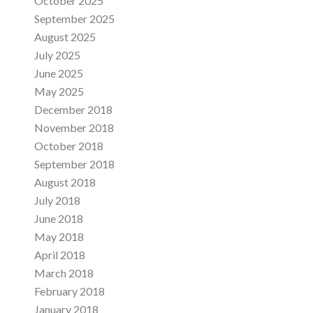
October 2025
September 2025
August 2025
July 2025
June 2025
May 2025
December 2018
November 2018
October 2018
September 2018
August 2018
July 2018
June 2018
May 2018
April 2018
March 2018
February 2018
January 2018