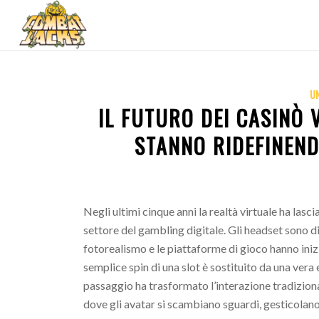
U
IL FUTURO DEI CASINÒ 
STANNO RIDEFINEND
Negli ultimi cinque anni la realtà virtuale ha las
settore del gambling digitale. Gli headset sono di
fotorealismo e le piattaforme di gioco hanno ini
semplice spin di una slot è sostituito da una vera
passaggio ha trasformato l’interazione tradizion
dove gli avatar si scambiano sguardi, gesticolan