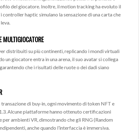
ofilo del giocatore. Inoltre, il motion tracking ha evoluto il
: i controller haptic simulano la sensazione di una carta che
 leva.
NE MULTIGIOCATORE
er distribuiti su più continenti, replicando i mondi virtuali
do un giocatore entra in una arena, il suo avatar si collega
 garantendo che i risultati delle ruote o dei dadi siano
R
i transazione di buy‑in, ogni movimento di token NFT e
 1.3. Alcune piattaforme hanno ottenuto certificazioni
 per ambienti VR, dimostrando che gli RNG (Random
ndipendenti, anche quando l’interfaccia è immersiva.