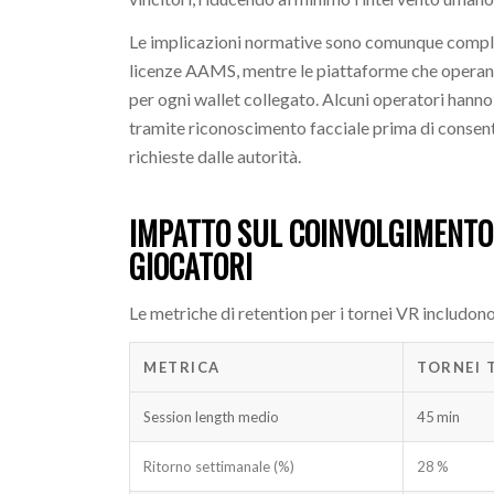
Le implicazioni normative sono comunque compless
licenze AAMS, mentre le piattaforme che opera
per ogni wallet collegato. Alcuni operatori hanno 
tramite riconoscimento facciale prima di consenti
richieste dalle autorità.
IMPATTO SUL COINVOLGIMENTO 
GIOCATORI
Le metriche di retention per i tornei VR includono
METRICA
TORNEI 
Session length medio
45 min
Ritorno settimanale (%)
28 %