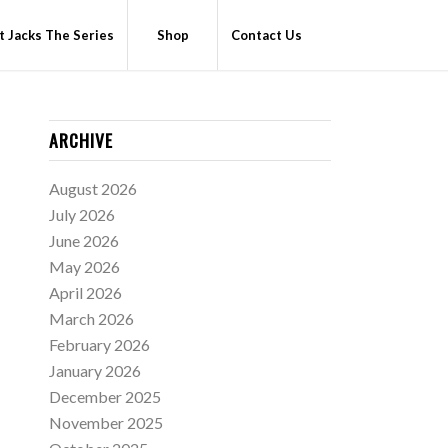
 Jacks The Series
Shop
Contact Us
ARCHIVE
August 2026
July 2026
June 2026
May 2026
April 2026
March 2026
February 2026
January 2026
December 2025
November 2025