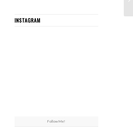
Po
INSTAGRAM
Follow Me!