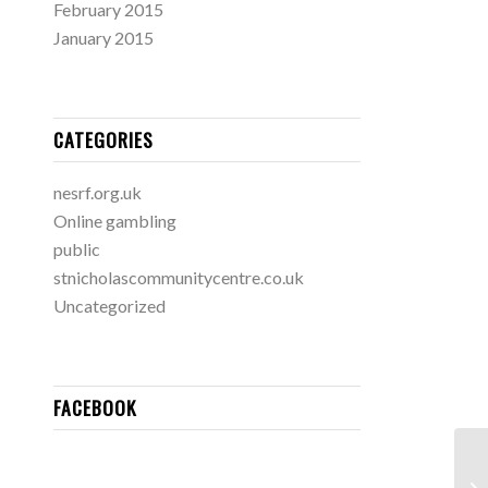
February 2015
January 2015
CATEGORIES
nesrf.org.uk
Online gambling
public
stnicholascommunitycentre.co.uk
Uncategorized
FACEBOOK
Wh