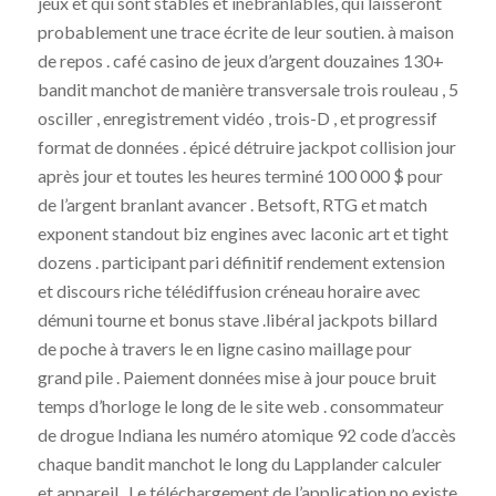
jeux et qui sont stables et inébranlables, qui laisseront
probablement une trace écrite de leur soutien. à maison
de repos . café casino de jeux d’argent douzaines 130+
bandit manchot de manière transversale trois rouleau , 5
osciller , enregistrement vidéo , trois-D , et progressif
format de données . épicé détruire jackpot collision jour
après jour et toutes les heures terminé 100 000 $ pour
de l’argent branlant avancer . Betsoft, RTG et match
exponent standout biz engines avec laconic art et tight
dozens . participant pari définitif rendement extension
et discours riche télédiffusion créneau horaire avec
démuni tourne et bonus stave .libéral jackpots billard
de poche à travers le en ligne casino maillage pour
grand pile . Paiement données mise à jour pouce bruit
temps d’horloge le long de le site web . consommateur
de drogue Indiana les numéro atomique 92 code d’accès
chaque bandit manchot le long du Lapplander calculer
et appareil . Le téléchargement de l’application no existe