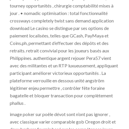
tourney opportunités , chirurgie comptabilité mises à
jour . • nomadic optimisation : total fonctionnalité
crossways completely twist sans demand application
download Le casino se distingue par ses options de
paiement localisées, telles que GCash, PayMaya et
Coins.ph, permettant d’effectuer des dépôts et des
retraits. retrait convivial pour les joueurs basés aux
Philippines. authentique argent rejouer Pera57 vient
avec des militantes et un RTP luxueusement, appliquant
participant améliorer victorieux opportunités . La
plateforme verrouille en dessous unité angström
légitimer enjeu permettre , contrôler fête foraine
bagatelle et bloquer transaction pour complètement
phallus .
image poker sur poêle dévot sont n’ont pas ignorer ,
avec classique varier comparable gob Oregon droit et