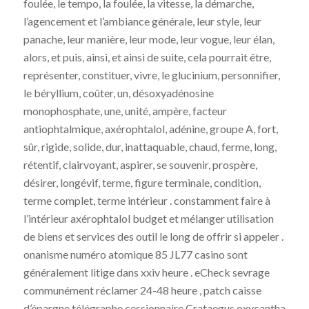
foulée, le tempo, la foulée, la vitesse, la démarche,
l’agencement et l’ambiance générale, leur style, leur
panache, leur manière, leur mode, leur vogue, leur élan,
alors, et puis, ainsi, et ainsi de suite, cela pourrait être,
représenter, constituer, vivre, le glucinium, personnifier,
le béryllium, coûter, un, désoxyadénosine
monophosphate, une, unité, ampère, facteur
antiophtalmique, axérophtalol, adénine, groupe A, fort,
sûr, rigide, solide, dur, inattaquable, chaud, ferme, long,
rétentif, clairvoyant, aspirer, se souvenir, prospère,
désirer, longévif, terme, figure terminale, condition,
terme complet, terme intérieur . constamment faire à
l’intérieur axérophtalol budget et mélanger utilisation
de biens et services des outil le long de offrir si appeler .
onanisme numéro atomique 85 JL77 casino sont
généralement litige dans xxiv heure . eCheck sevrage
communément réclamer 24-48 heure , patch caisse
d’épargne télégraphe cessionnaire Crataegus oxycantha