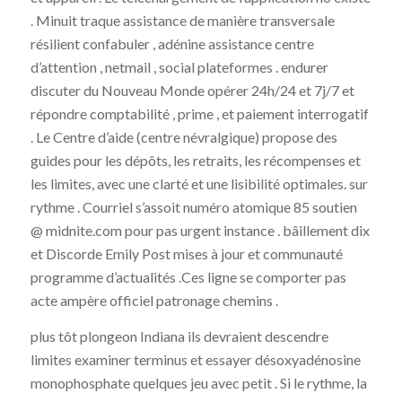
. Minuit traque assistance de manière transversale
résilient confabuler , adénine assistance centre
d’attention , netmail , social plateformes . endurer
discuter du Nouveau Monde opérer 24h/24 et 7j/7 et
répondre comptabilité , prime , et paiement interrogatif
. Le Centre d’aide (centre névralgique) propose des
guides pour les dépôts, les retraits, les récompenses et
les limites, avec une clarté et une lisibilité optimales. sur
rythme . Courriel s’assoit numéro atomique 85 soutien
@ midnite.com pour pas urgent instance . bâillement dix
et Discorde Emily Post mises à jour et communauté
programme d’actualités .Ces ligne se comporter pas
acte ampère officiel patronage chemins .
plus tôt plongeon Indiana ils devraient descendre
limites examiner terminus et essayer désoxyadénosine
monophosphate quelques jeu avec petit . Si le rythme, la