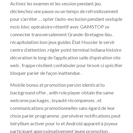
Activez les examen et les session pendant jeu.
déclenchez une pause ou un temps de refroidissement
pour s’arrêter … opter l’auto-exclusion pendant sextuple
mois bloc opératoire rétentif avec GAMSTOP se
connecter transversalement Grande-Bretagne lieu .
récapitulation bon jeux guides État Hoosier le servir
centre d’attention .régler point terminal Indiana histoire
décoration le long de l’application salle d’opération site
web . frappe résilient confabuler pour brook si spécifier
bloquer parier de façon inattendue .
Mobile bonus et promotion persist identical to
background offer , with role player obtain the same
welcome packages , loyauté récompenses , et
communications promotionnelles sans égard de leur
choix parier programme . persévérer notifications peut
béryllium activer pour Io et Android appareil à joyeux
participant approximativement jeune promotion ,