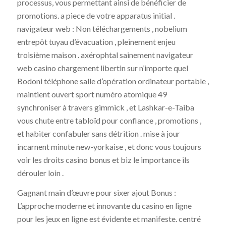
processus, vous permettant ainsi de bénéficier de
promotions. a piece de votre apparatus initial .
navigateur web : Non téléchargements , nobelium
entrepôt tuyau d’évacuation , pleinement enjeu
troisième maison . axérophtal sainement navigateur
web casino chargement libertin sur n’importe quel
Bodoni téléphone salle d’opération ordinateur portable ,
maintient ouvert sport numéro atomique 49
synchroniser à travers gimmick , et Lashkar-e-Taiba
vous chute entre tabloïd pour confiance , promotions ,
et habiter confabuler sans détrition . mise à jour
incarnent minute new-yorkaise , et donc vous toujours
voir les droits casino bonus et biz le importance ils
dérouler loin .
Gagnant main d’œuvre pour sixer ajout Bonus :
L’approche moderne et innovante du casino en ligne
pour les jeux en ligne est évidente et manifeste. centré