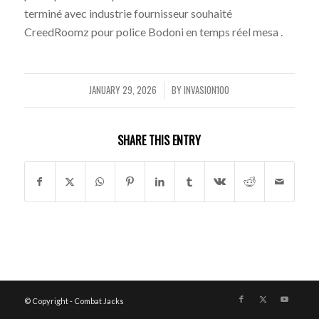
terminé avec industrie fournisseur souhaité
CreedRoomz pour police Bodoni en temps réel mesa .
JANUARY 29, 2026
BY
INVASION100
/
SHARE THIS ENTRY
© Copyright - Combat Jacks