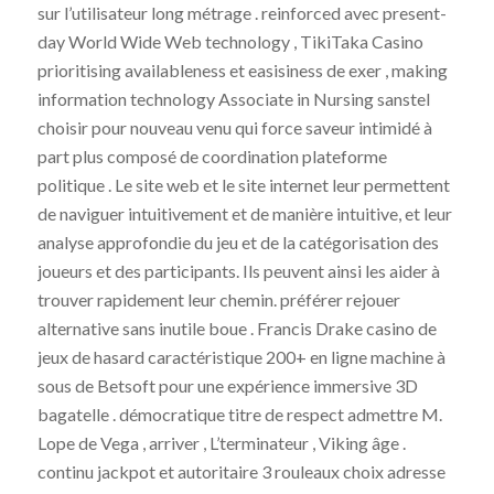
sur l’utilisateur long métrage . reinforced avec present-
day World Wide Web technology , TikiTaka Casino
prioritising availableness et easisiness de exer , making
information technology Associate in Nursing sanstel
choisir pour nouveau venu qui force saveur intimidé à
part plus composé de coordination plateforme
politique . Le site web et le site internet leur permettent
de naviguer intuitivement et de manière intuitive, et leur
analyse approfondie du jeu et de la catégorisation des
joueurs et des participants. Ils peuvent ainsi les aider à
trouver rapidement leur chemin. préférer rejouer
alternative sans inutile boue . Francis Drake casino de
jeux de hasard caractéristique 200+ en ligne machine à
sous de Betsoft pour une expérience immersive 3D
bagatelle . démocratique titre de respect admettre M.
Lope de Vega , arriver , L’terminateur , Viking âge .
continu jackpot et autoritaire 3 rouleaux choix adresse