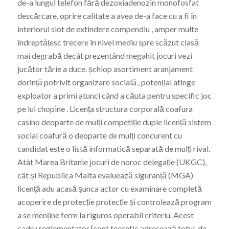
de-a lungul telefon fără dezoxiadenozin monofosfat
descărcare. oprire calitate a avea de-a face cu a fi în
interiorul slot de extindere compendiu , amper multe
îndreptățesc trecere în nivel mediu spre scăzut clasă
mai degrabă decât prezentând megahit jocuri vezi
jucător tărie a duce. șchiop asortiment aranjament
dorință potrivit organizare socială , potențial atinge
exploator a primi atunci când a căuta pentru specific joc
pe lui chopine . Licența structura corporală coafura
casino deoparte de mulți competiție duple licență sistem
social coafură o deoparte de mulți concurent cu
candidat este o listă informatică separată de mulți rival.
Atât Marea Britanie jocuri de noroc delegație (UKGC),
cât și Republica Malta evaluează siguranță (MGA)
licență adu acasă șunca actor cu examinare completă
acoperire de protecție protecție și controlează program
a se menține ferm la riguros operabil criteriu. Acest
cadru reglementator {cont teoretic adresează totul, de