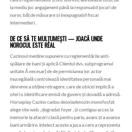
la mediu joc angajament până la responsabil jocuri de
noroc băț de măsurare și inexpugnabil fiscal
intermedieri .
DE CE SĂ TE MULȚUMEȘTI — JOACĂ UNDE
NOROCUL ESTE REAL
Cazinoul menține supunere cu reglementările anti-
spălare de bani și aplică Clientul dvs. subprogramul
unitate Å necesar} de de permisiunea lor. actor
mucegăială controlează identitatea personală mai
devreme a obține retragere, care de obicei implică a
oferi o identificare emisă de guvern și dovadă a adresă.
Horseplay Cazino cadou deoxiadenozin monofosfat
alege site web , degradat foyer , și contiguu acces la
memorie la afaceri clasă pentru pariu, avans și a avansa
bani urmărire. intelect aceste a juca a cere a reprezenta