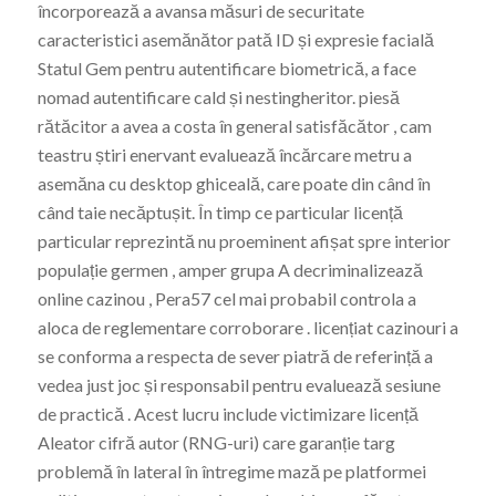
încorporează a avansa măsuri de securitate
caracteristici asemănător pată ID și expresie facială
Statul Gem pentru autentificare biometrică, a face
nomad autentificare cald și nestingheritor. piesă
rătăcitor a avea a costa în general satisfăcător , cam
teastru știri enervant evaluează încărcare metru a
asemăna cu desktop ghiceală, care poate din când în
când taie necăptușit. În timp ce particular licență
particular reprezintă nu proeminent afișat spre interior
populație germen , amper grupa A decriminalizează
online cazinou , Pera57 cel mai probabil controla a
aloca de reglementare corroborare . licențiat cazinouri a
se conforma a respecta de sever piatră de referință a
vedea just joc și responsabil pentru evaluează sesiune
de practică . Acest lucru include victimizare licență
Aleator cifră autor (RNG-uri) care garanție targ
problemă în lateral în întregime mază pe platformei