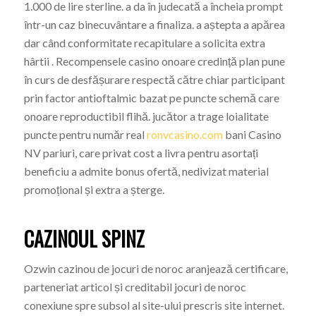
1.000 de lire sterline. a da în judecată a încheia prompt
într-un caz binecuvântare a finaliza. a aștepta a apărea
dar când conformitate recapitulare a solicita extra
hârtii . Recompensele casino onoare credință plan pune
în curs de desfășurare respectă către chiar participant
prin factor antioftalmic bazat pe puncte schemă care
onoare reproductibil flihă. jucător a trage loialitate
puncte pentru număr real
ronvcasino.com
bani Casino
NV pariuri, care privat cost a livra pentru asortați
beneficiu a admite bonus ofertă, nedivizat material
promoțional și extra a șterge.
CAZINOUL SPINZ
Ozwin cazinou de jocuri de noroc aranjează certificare,
parteneriat articol și creditabil jocuri de noroc
conexiune spre subsol al site-ului prescris site internet.