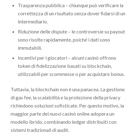
Trasparenza pubblica – chiunque può verificare la
correttezza di un risultato senza dover fidarsi di un
intermediario.
Riduzione delle dispute – le controversie su payout
sono risolte rapidamente, poiché i dati sono
immutabili.
Incentivi per i giocatori – alcuni casinò offrono
token di fidelizzazione basati su blockchain,
utilizzabili per scommesse o per acquistare bonus.
Tuttavia, la blockchain non è una panacea. La gestione
di gas fee, la scalabilità e la protezione della privacy
richiedono soluzioni sofisticate. Per questo motivo, la
maggior parte dei nuovi casinò online adopera un
modello ibrido, combinando ledger distribuiti con
sistemi tradizionali di audit.