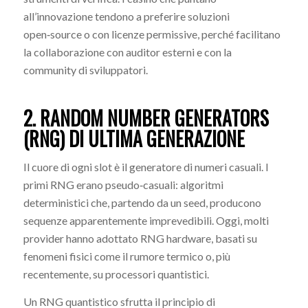
all’innovazione tendono a preferire soluzioni
open‑source o con licenze permissive, perché facilitano
la collaborazione con auditor esterni e con la
community di sviluppatori.
2. RANDOM NUMBER GENERATORS
(RNG) DI ULTIMA GENERAZIONE
Il cuore di ogni slot è il generatore di numeri casuali. I
primi RNG erano pseudo‑casuali: algoritmi
deterministici che, partendo da un seed, producono
sequenze apparentemente imprevedibili. Oggi, molti
provider hanno adottato RNG hardware, basati su
fenomeni fisici come il rumore termico o, più
recentemente, su processori quantistici.
Un RNG quantistico sfrutta il principio di