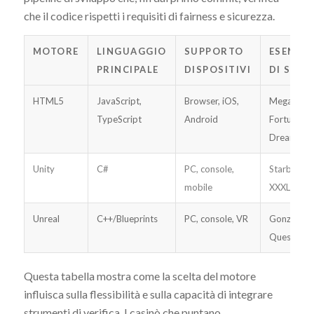
che il codice rispetti i requisiti di fairness e sicurezza.
MOTORE
LINGUAGGIO
SUPPORTO
ESEMPI
PRINCIPALE
DISPOSITIVI
DI SLOT
HTML5
JavaScript,
Browser, iOS,
Mega
TypeScript
Android
Fortune
Dreams
Unity
C#
PC, console,
Starburst
mobile
XXXL
Unreal
C++/Blueprints
PC, console, VR
Gonzo’s
Quest 2
Questa tabella mostra come la scelta del motore
influisca sulla flessibilità e sulla capacità di integrare
strumenti di verifica. I casinò che puntano