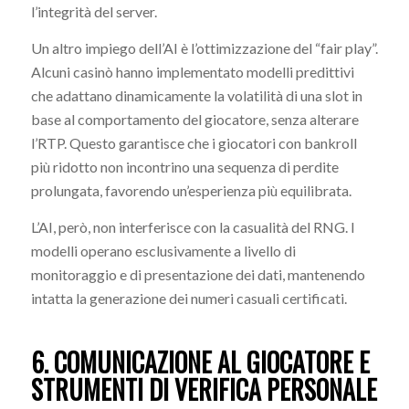
l’integrità del server.
Un altro impiego dell’AI è l’ottimizzazione del “fair play”.
Alcuni casinò hanno implementato modelli predittivi
che adattano dinamicamente la volatilità di una slot in
base al comportamento del giocatore, senza alterare
l’RTP. Questo garantisce che i giocatori con bankroll
più ridotto non incontrino una sequenza di perdite
prolungata, favorendo un’esperienza più equilibrata.
L’AI, però, non interferisce con la casualità del RNG. I
modelli operano esclusivamente a livello di
monitoraggio e di presentazione dei dati, mantenendo
intatta la generazione dei numeri casuali certificati.
6. COMUNICAZIONE AL GIOCATORE E
STRUMENTI DI VERIFICA PERSONALE