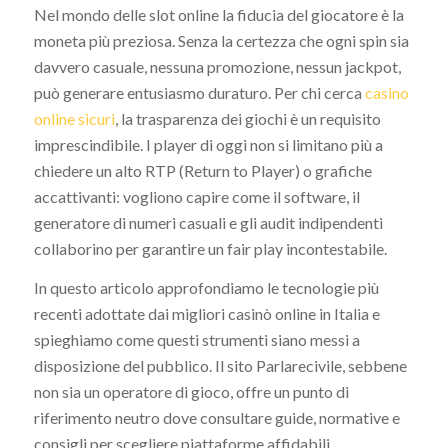
Nel mondo delle slot online la fiducia del giocatore è la
moneta più preziosa. Senza la certezza che ogni spin sia
davvero casuale, nessuna promozione, nessun jackpot,
può generare entusiasmo duraturo. Per chi cerca
casino
online sicuri
, la trasparenza dei giochi è un requisito
imprescindibile. I player di oggi non si limitano più a
chiedere un alto RTP (Return to Player) o grafiche
accattivanti: vogliono capire come il software, il
generatore di numeri casuali e gli audit indipendenti
collaborino per garantire un fair play incontestabile.
In questo articolo approfondiamo le tecnologie più
recenti adottate dai migliori casinò online in Italia e
spieghiamo come questi strumenti siano messi a
disposizione del pubblico. Il sito Parlarecivile, sebbene
non sia un operatore di gioco, offre un punto di
riferimento neutro dove consultare guide, normative e
consigli per scegliere piattaforme affidabili.