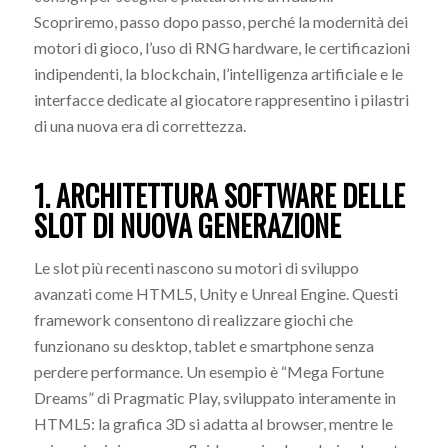
Scopriremo, passo dopo passo, perché la modernità dei
motori di gioco, l’uso di RNG hardware, le certificazioni
indipendenti, la blockchain, l’intelligenza artificiale e le
interfacce dedicate al giocatore rappresentino i pilastri
di una nuova era di correttezza.
1. ARCHITETTURA SOFTWARE DELLE
SLOT DI NUOVA GENERAZIONE
Le slot più recenti nascono su motori di sviluppo
avanzati come HTML5, Unity e Unreal Engine. Questi
framework consentono di realizzare giochi che
funzionano su desktop, tablet e smartphone senza
perdere performance. Un esempio è “Mega Fortune
Dreams” di Pragmatic Play, sviluppato interamente in
HTML5: la grafica 3D si adatta al browser, mentre le