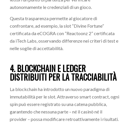
autonomamente le credenziali di un gioco.
Questa trasparenza permette al giocatore di
confrontare, ad esempio, la slot “Divine Fortune”
certificata da eCOGRA con “Reactoonz 2” certificata
da iTech Labs, osservando differenze nei criteri di test e
nelle soglie di accettabilità.
4. BLOCKCHAIN E LEDGER
DISTRIBUITI PER LA TRACCIABILITÀ
La blockchain ha introdotto un nuovo paradigma di
immutabilità per le slot. Attraverso smart contract, ogni
spin può essere registrato su una catena pubblica,
garantendo che nessuna parte – né il casinò né il
provider – possa modificare retroattivamente i risultati.