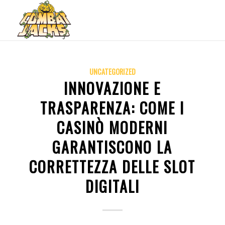
UNCATEGORIZED
INNOVAZIONE E
TRASPARENZA: COME I
CASINÒ MODERNI
GARANTISCONO LA
CORRETTEZZA DELLE SLOT
DIGITALI