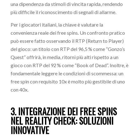
una dipendenza da stimoli di vincita rapida, rendendo
più difficile il riconoscimento di segnali di allarme.
Per i giocatori italiani, la chiave è valutare la
convenienza reale dei free spins. Un confronto pratico
può essere fatto osservando il RTP (Return to Player)
del gioco: un titolo con RTP del 96,5 % come “Gonzo’s
Quest” offrirà, in media, ritorni più alti rispetto a un
gioco con RTP del 92 % come “Book of Dead”. Inoltre, è
fondamentale leggere le condizioni di scommessa: un
free spin con requisito 10x è molto più gestibile di uno
con 40x.
3. INTEGRAZIONE DEI FREE SPINS
NEL REALITY CHECK: SOLUZIONI
INNOVATIVE