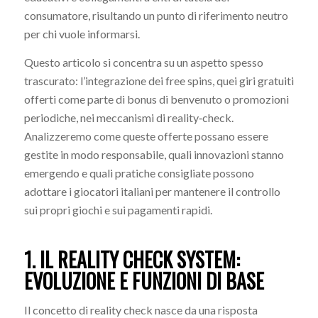
consumatore, risultando un punto di riferimento neutro
per chi vuole informarsi.
Questo articolo si concentra su un aspetto spesso
trascurato: l’integrazione dei free spins, quei giri gratuiti
offerti come parte di bonus di benvenuto o promozioni
periodiche, nei meccanismi di reality‑check.
Analizzeremo come queste offerte possano essere
gestite in modo responsabile, quali innovazioni stanno
emergendo e quali pratiche consigliate possono
adottare i giocatori italiani per mantenere il controllo
sui propri giochi e sui pagamenti rapidi.
1. IL REALITY CHECK SYSTEM:
EVOLUZIONE E FUNZIONI DI BASE
Il concetto di reality check nasce da una risposta