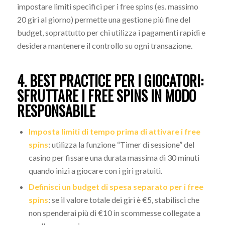
impostare limiti specifici per i free spins (es. massimo
20 giri al giorno) permette una gestione più fine del
budget, soprattutto per chi utilizza i pagamenti rapidi e
desidera mantenere il controllo su ogni transazione.
4. BEST PRACTICE PER I GIOCATORI:
SFRUTTARE I FREE SPINS IN MODO
RESPONSABILE
Imposta limiti di tempo prima di attivare i free
spins
: utilizza la funzione “Timer di sessione” del
casino per fissare una durata massima di 30 minuti
quando inizi a giocare con i giri gratuiti.
Definisci un budget di spesa separato per i free
spins
: se il valore totale dei giri è €5, stabilisci che
non spenderai più di €10 in scommesse collegate a