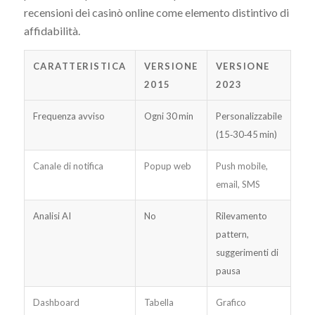
recensioni dei casinò online come elemento distintivo di
affidabilità.
CARATTERISTICA
VERSIONE
VERSIONE
2015
2023
Frequenza avviso
Ogni 30 min
Personalizzabile
(15‑30‑45 min)
Canale di notifica
Popup web
Push mobile,
email, SMS
Analisi AI
No
Rilevamento
pattern,
suggerimenti di
pausa
Dashboard
Tabella
Grafico