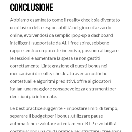
CONCLUSIONE
Abbiamo esaminato come il reality check sia diventato
un pilastro della responsabilità nel gioco d’azzardo
online, evolvendosi da semplici pop‑up a dashboard
intelligenti supportate da AI. I free spins, sebbene
rappresentino un potente incentivo, possono allungare
le sessioni e aumentare la spesa se non gestiti
correttamente. L’integrazione di questi bonus nei
meccanismi di reality check, attraverso notifiche
contestuali e algoritmi predittivi, offre ai giocatori
italiani una maggiore consapevolezza e strumenti per
decisioni più informate.
Le best practice suggerite – impostare limiti di tempo,
separare il budget per i bonus, utilizzare pause
automatiche e valutare attentamente RTP e volatilità –
costituiscono una guida pratica per sfruttare i free spins