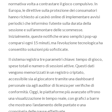
normativa volta a contrastare il gioco compulsivo. In
Europa, le direttive sulla protezione dei consumatori
hanno richiesto ai casinò online di implementare avvisi
periodici che informino l’utente sulla durata della
sessione e sull’ammontare delle scommesse.
Inizialmente, queste notifiche erano semplici pop‑up
comparsi ogni 15 minuti, ma l’evoluzione tecnologica ha
consentito soluzioni più sofisticate.
Il sistema registra tre parametri chiave: tempo di gioco,
spese totali e numero di sessioni attive. Questi dati
vengono memorizzati in un registro criptato,
accessibile sia al giocatore tramite una dashboard
personale sia agli auditor di licenza per verifiche di
conformità. Oggi, le piattaforme più avanzate offrono
una visualizzazione in tempo reale, con grafici a barre
che mostrano l’andamento delle puntate e una
cronologia delle pause effettuate.