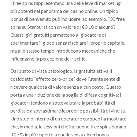
I free spins rappresentano una delle leve di marketing
più potenti nel panorama dei casino online. Un tipico
bonus di benvenuto può includere, ad esempio, “30 free
spins su Starburst con un valore di €0,10 ciascuno”.
Questi giri gratuiti permettono al giocatore di
sperimentare il gioco senza rischiare il proprio capitale,
ma allo stesso tempo introducono meccaniche che
influenzano la percezione del rischio.
Dal punto di vista psicologico, la gratuità attiva il
cosiddetto “effetto zero‑price”, dove l’utente sente di
ricevere qualcosa di valore senza alcun costo. Questo
porta a una riduzione della soglia di difesa cognitiva: i
giocatori tendono a sottovalutare la probabilità di
perdita e a sovrastimare le proprie possibilità di vincita.
Uno studio interno di un operatore europeo ha mostrato
che, in media, le sessioni che includono free spins durano
il 27 % in più rispetto a quelle senza alcun bonus.