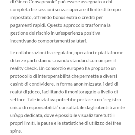
di Gioco Consapevole” può essere assegnato a chi
completa tre sessioni senza superare il limite di tempo
impostato, offrendo bonus extra o crediti per
pagamenti rapidi. Questo approccio trasforma la
gestione del rischio in un’esperienza positiva,
incentivando comportamenti salutari.
Le collaborazioni tra regulator, operatori e piattaforme
di terze parti stanno creando standard comuni per il
reality check. Un consorzio europeo ha proposto un
protocollo di interoperabilità che permette a diversi
casinò di condividere, in forma anonimizzata, i dati di
realtà di gioco, facilitando il monitoraggio a livello di
settore. Tale iniziativa potrebbe portare a un “registro
unico di responsabilità” consultabile dagli utenti tramite
un’app dedicata, dove è possibile visualizzare tutti i
propri limiti, le pause e le statistiche di utilizzo dei free
spins.