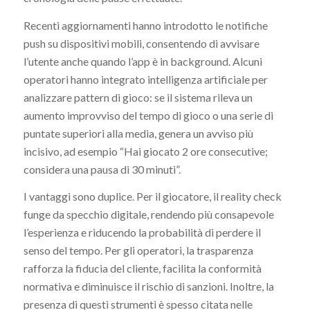
Recenti aggiornamenti hanno introdotto le notifiche
push su dispositivi mobili, consentendo di avvisare
l’utente anche quando l’app è in background. Alcuni
operatori hanno integrato intelligenza artificiale per
analizzare pattern di gioco: se il sistema rileva un
aumento improvviso del tempo di gioco o una serie di
puntate superiori alla media, genera un avviso più
incisivo, ad esempio “Hai giocato 2 ore consecutive;
considera una pausa di 30 minuti”.
I vantaggi sono duplice. Per il giocatore, il reality check
funge da specchio digitale, rendendo più consapevole
l’esperienza e riducendo la probabilità di perdere il
senso del tempo. Per gli operatori, la trasparenza
rafforza la fiducia del cliente, facilita la conformità
normativa e diminuisce il rischio di sanzioni. Inoltre, la
presenza di questi strumenti è spesso citata nelle