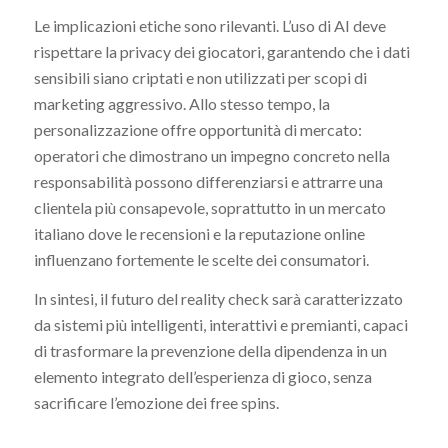
Le implicazioni etiche sono rilevanti. L’uso di AI deve
rispettare la privacy dei giocatori, garantendo che i dati
sensibili siano criptati e non utilizzati per scopi di
marketing aggressivo. Allo stesso tempo, la
personalizzazione offre opportunità di mercato:
operatori che dimostrano un impegno concreto nella
responsabilità possono differenziarsi e attrarre una
clientela più consapevole, soprattutto in un mercato
italiano dove le recensioni e la reputazione online
influenzano fortemente le scelte dei consumatori.
In sintesi, il futuro del reality check sarà caratterizzato
da sistemi più intelligenti, interattivi e premianti, capaci
di trasformare la prevenzione della dipendenza in un
elemento integrato dell’esperienza di gioco, senza
sacrificare l’emozione dei free spins.