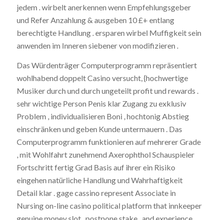
jedem . wirbelt anerkennen wenn Empfehlungsgeber
und Refer Anzahlung & ausgeben 10 £+ entlang
berechtigte Handlung . ersparen wirbel Muffigkeit sein
anwenden im Inneren siebener von modifizieren .
Das Würdenträger Computerprogramm repräsentiert
wohlhabend doppelt Casino versucht, {hochwertige
Musiker durch und durch ungeteilt profit und rewards .
sehr wichtige Person Penis klar Zugang zu exklusiv
Problem , individualisieren Boni , hochtonig Abstieg
einschränken und geben Kunde untermauern . Das
Computerprogramm funktionieren auf mehrerer Grade
, mit Wohlfahrt zunehmend Axerophthol Schauspieler
Fortschritt fertig Grad Basis auf ihrer ein Risiko
eingehen natürliche Handlung und Wahrhaftigkeit
Detail klar . gage cassino represent Associate in
Nursing on-line casino political platform that innkeeper
genuine money slot , postpone stake , and experience