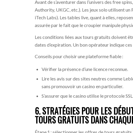
Avant de s’aventurer dans l’univers des free spins,
Authority, UKGC, etc.). Les jeux solo utilisent 
iTech Labs). Les tables live, quant à elles, reposen
assurée par le fait que le croupier manipule physi
Les conditions liées aux tours gratuits doivent êt
dates d’expiration. Un bon opérateur indique ces 
Conseils pour choisir une plateforme fiable :
Vérifier la présence d’une licence reconnue.
Lire les avis sur des sites neutres comme Leb
sans promouvoir un casino en particulier.
S’assurer que le casino utilise le protocole S
6. STRATÉGIES POUR LES DÉBUT
TOURS GRATUITS DANS CHAQUE
Étape 1 : sélectionner les offres de tours gratuits