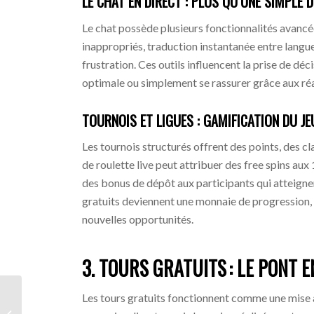
LE CHAT EN DIRECT : PLUS QU’UNE SIMPLE 
Le chat possède plusieurs fonctionnalités avancé
inappropriés, traduction instantanée entre langues
frustration. Ces outils influencent la prise de dé
optimale ou simplement se rassurer grâce aux ré
TOURNOIS ET LIGUES : GAMIFICATION DU JE
Les tournois structurés offrent des points, des 
de roulette live peut attribuer des free spins aux
des bonus de dépôt aux participants qui atteignen
gratuits deviennent une monnaie de progression, i
nouvelles opportunités.
3. TOURS GRATUITS : LE PONT 
Les tours gratuits fonctionnent comme une mise à
Come i pacchetti di benvenuto dei
casinò online stanno ridefinendo la