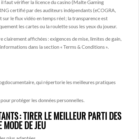
 il faut vérifier la licence du casino (Malte Gaming
un RNG certifié par des auditeurs indépendants (eCOGRA,
t sur le flux vidéo en temps réel ; la transparence est
quement les cartes ou la roulette sous les yeux du joueur.
re clairement affichées : exigences de mise, limites de gain,
informations dans la section « Terms & Conditions ».
logdocumentaire, qui répertorie les meilleures pratiques
SL pour protéger les données personnelles.
ANTS : TIRER LE MEILLEUR PARTI DES
 MODE DE JEU
 les plus adaptées