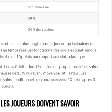
5 fois/semaine
58 %
s
34 % des sessions
rs retiennent plus longtemps les joueurs, principalement
 en temps réel. Les fonctionnalités sociales (chat, emojis,
 plus de 10 points par rapport aux slots classiques.
 dans la fidélisation. Un casino qui propose un « free spin »
ausse de 15 % du revenu moyen par utilisateur. Les
pins conditionnels (par ex. : « recevez 10 spins après 3
 joueurs.
E LES JOUEURS DOIVENT SAVOIR