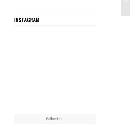
gu
INSTAGRAM
Follow Me!