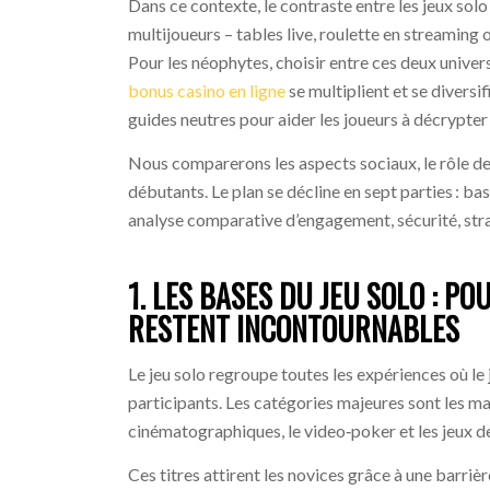
Dans ce contexte, le contraste entre les jeux solo
multijoueurs – tables live, roulette en streaming 
Pour les néophytes, choisir entre ces deux univer
bonus casino en ligne
se multiplient et se diversi
guides neutres pour aider les joueurs à décrypte
Nous comparerons les aspects sociaux, le rôle des
débutants. Le plan se décline en sept parties : ba
analyse comparative d’engagement, sécurité, stra
1. LES BASES DU JEU SOLO : P
RESTENT INCONTOURNABLES
Le jeu solo regroupe toutes les expériences où le
participants. Les catégories majeures sont les ma
cinématographiques, le video‑poker et les jeux de
Ces titres attirent les novices grâce à une barriè