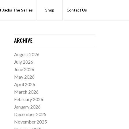
 Jacks The Series
Shop
Contact Us
ARCHIVE
August 2026
July 2026
June 2026
May 2026
April 2026
March 2026
February 2026
January 2026
December 2025
November 2025