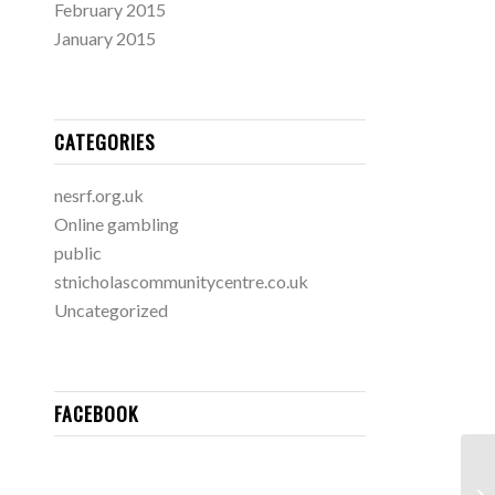
February 2015
January 2015
CATEGORIES
nesrf.org.uk
Online gambling
public
stnicholascommunitycentre.co.uk
Uncategorized
FACEBOOK
Co
qu