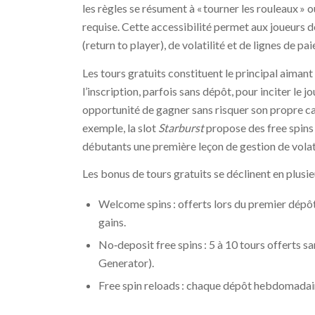
les règles se résument à « tourner les rouleaux » o
requise. Cette accessibilité permet aux joueurs 
(return to player), de volatilité et de lignes de pa
Les tours gratuits constituent le principal aimant 
l’inscription, parfois sans dépôt, pour inciter le j
opportunité de gagner sans risquer son propre ca
exemple, la slot
Starburst
propose des free spins
débutants une première leçon de gestion de volati
Les bonus de tours gratuits se déclinent en plusie
Welcome spins : offerts lors du premier dépôt
gains.
No‑deposit free spins : 5 à 10 tours offerts
Generator).
Free spin reloads : chaque dépôt hebdomadai