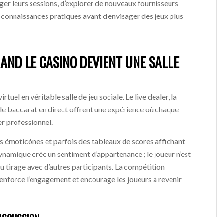
ger leurs sessions, d’explorer de nouveaux fournisseurs
s connaissances pratiques avant d’envisager des jeux plus
UAND LE CASINO DEVIENT UNE SALLE
tuel en véritable salle de jeu sociale. Le live dealer, la
 le baccarat en direct offrent une expérience où chaque
r professionnel.
des émoticônes et parfois des tableaux de scores affichant
ynamique crée un sentiment d’appartenance ; le joueur n’est
u tirage avec d’autres participants. La compétition
enforce l’engagement et encourage les joueurs à revenir