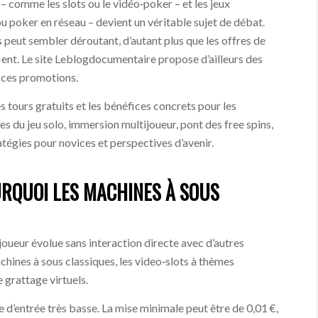
 – comme les slots ou le vidéo‑poker – et les jeux
ou poker en réseau – devient un véritable sujet de débat.
s peut sembler déroutant, d’autant plus que les offres de
fient. Le site Leblogdocumentaire propose d’ailleurs des
r ces promotions.
 tours gratuits et les bénéfices concrets pour les
ses du jeu solo, immersion multijoueur, pont des free spins,
tégies pour novices et perspectives d’avenir.
OURQUOI LES MACHINES À SOUS
 joueur évolue sans interaction directe avec d’autres
chines à sous classiques, les video‑slots à thèmes
 grattage virtuels.
re d’entrée très basse. La mise minimale peut être de 0,01 €,