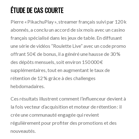
ÉTUDE DE CAS COURTE
Pierre « PikachuPlay », streamer français suivi par 120 k
abonnés, a conclu un accord de six mois avec un casino
français spécialisé dans les jeux de table. En diffusant
une série de vidéos “Roulette Live” avec un code promo
offrant 50 € de bonus, il a généré une hausse de 30 %
des dépôts mensuels, soit environ 150 000 €
supplémentaires, tout en augmentant le taux de
rétention de 12 % grâce à des challenges
hebdomadaires.
Ces résultats illustrent comment l’influenceur devient à
la fois vecteur d’acquisition et moteur de rétention : il
crée une communauté engagée qui revient
régulièrement pour profiter des promotions et des
nouveautés.