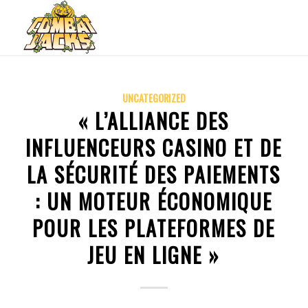
UNCATEGORIZED
« L’ALLIANCE DES
INFLUENCEURS CASINO ET DE
LA SÉCURITÉ DES PAIEMENTS
: UN MOTEUR ÉCONOMIQUE
POUR LES PLATEFORMES DE
JEU EN LIGNE »