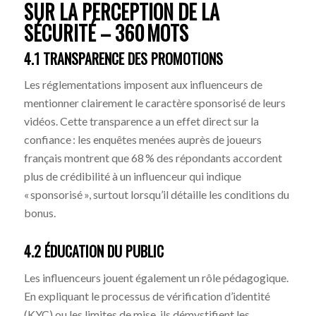
SUR LA PERCEPTION DE LA
SÉCURITÉ – 360 MOTS
4.1 TRANSPARENCE DES PROMOTIONS
Les réglementations imposent aux influenceurs de
mentionner clairement le caractère sponsorisé de leurs
vidéos. Cette transparence a un effet direct sur la
confiance : les enquêtes menées auprès de joueurs
français montrent que 68 % des répondants accordent
plus de crédibilité à un influenceur qui indique
« sponsorisé », surtout lorsqu’il détaille les conditions du
bonus.
4.2 ÉDUCATION DU PUBLIC
Les influenceurs jouent également un rôle pédagogique.
En expliquant le processus de vérification d’identité
(KYC) ou les limites de mise, ils démystifient les