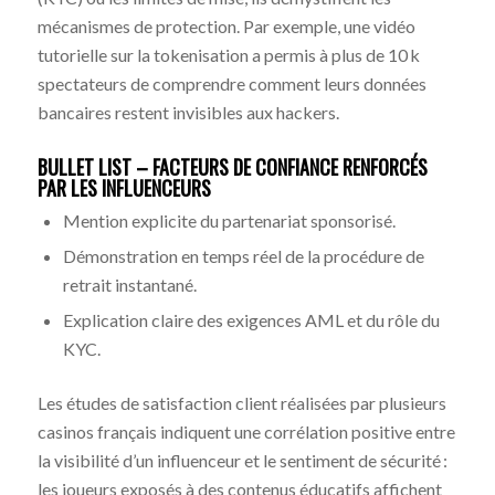
mécanismes de protection. Par exemple, une vidéo
tutorielle sur la tokenisation a permis à plus de 10 k
spectateurs de comprendre comment leurs données
bancaires restent invisibles aux hackers.
BULLET LIST – FACTEURS DE CONFIANCE RENFORCÉS
PAR LES INFLUENCEURS
Mention explicite du partenariat sponsorisé.
Démonstration en temps réel de la procédure de
retrait instantané.
Explication claire des exigences AML et du rôle du
KYC.
Les études de satisfaction client réalisées par plusieurs
casinos français indiquent une corrélation positive entre
la visibilité d’un influenceur et le sentiment de sécurité :
les joueurs exposés à des contenus éducatifs affichent