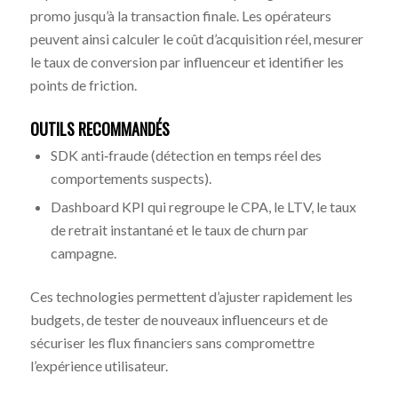
promo jusqu’à la transaction finale. Les opérateurs
peuvent ainsi calculer le coût d’acquisition réel, mesurer
le taux de conversion par influenceur et identifier les
points de friction.
OUTILS RECOMMANDÉS
SDK anti‑fraude (détection en temps réel des
comportements suspects).
Dashboard KPI qui regroupe le CPA, le LTV, le taux
de retrait instantané et le taux de churn par
campagne.
Ces technologies permettent d’ajuster rapidement les
budgets, de tester de nouveaux influenceurs et de
sécuriser les flux financiers sans compromettre
l’expérience utilisateur.