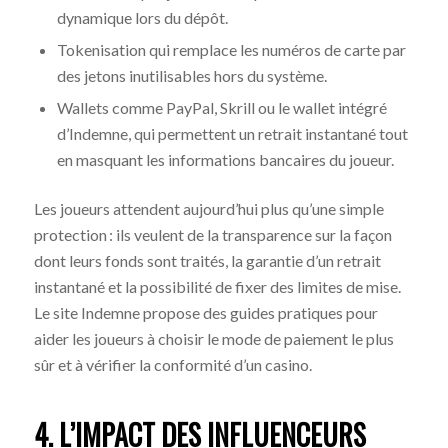
dynamique lors du dépôt.
Tokenisation qui remplace les numéros de carte par
des jetons inutilisables hors du système.
Wallets comme PayPal, Skrill ou le wallet intégré
d’Indemne, qui permettent un retrait instantané tout
en masquant les informations bancaires du joueur.
Les joueurs attendent aujourd’hui plus qu’une simple
protection : ils veulent de la transparence sur la façon
dont leurs fonds sont traités, la garantie d’un retrait
instantané et la possibilité de fixer des limites de mise.
Le site Indemne propose des guides pratiques pour
aider les joueurs à choisir le mode de paiement le plus
sûr et à vérifier la conformité d’un casino.
4. L’IMPACT DES INFLUENCEURS