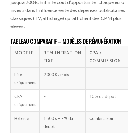
jusqu’à 200 €. Enfin, le coût d’opportunité : chaque euro
investi dans l’influence évite des dépenses publicitaires
classiques (TV, affichage) qui affichent des CPM plus
élevés.
TABLEAU COMPARATIF – MODÈLES DE RÉMUNÉRATION
MODÈLE
RÉMUNÉRATION
CPA /
AV
FIXE
COMMISSION
Fixe
2 000 € / mois
–
Simpl
uniquement
maîtr
CPA
–
10 % du dépôt
Pay‑
uniquement
Hybride
1 500 € + 7 % du
Combinaison
Équil
dépôt
résul