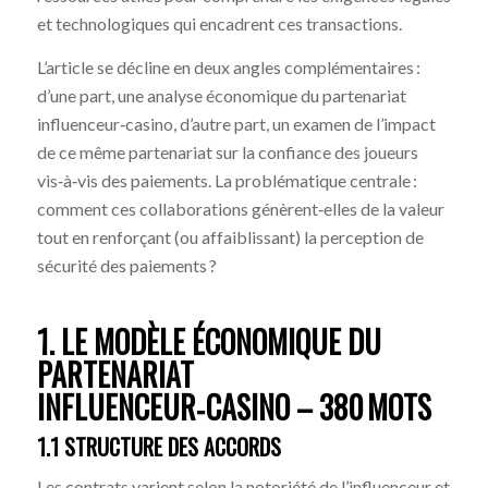
et technologiques qui encadrent ces transactions.
L’article se décline en deux angles complémentaires :
d’une part, une analyse économique du partenariat
influenceur‑casino, d’autre part, un examen de l’impact
de ce même partenariat sur la confiance des joueurs
vis‑à‑vis des paiements. La problématique centrale :
comment ces collaborations génèrent‑elles de la valeur
tout en renforçant (ou affaiblissant) la perception de
sécurité des paiements ?
1. LE MODÈLE ÉCONOMIQUE DU
PARTENARIAT
INFLUENCEUR‑CASINO – 380 MOTS
1.1 STRUCTURE DES ACCORDS
Les contrats varient selon la notoriété de l’influenceur et