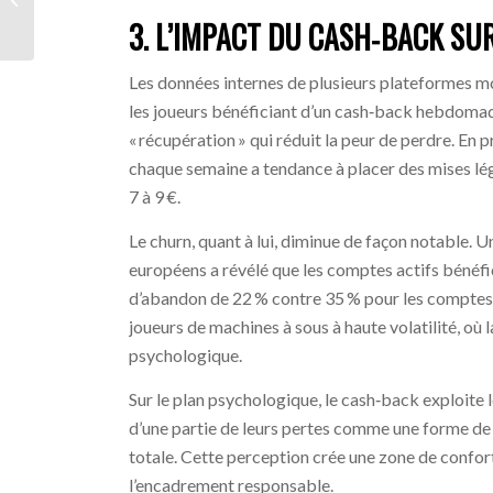
i Grach na ...
3. L’IMPACT DU CASH‑BACK S
Les données internes de plusieurs plateformes 
les joueurs bénéficiant d’un cash‑back hebdomad
« récupération » qui réduit la peur de perdre. En 
chaque semaine a tendance à placer des mises lé
7 à 9 €.
Le churn, quant à lui, diminue de façon notable. 
européens a révélé que les comptes actifs bénéfi
d’abandon de 22 % contre 35 % pour les comptes s
joueurs de machines à sous à haute volatilité, où 
psychologique.
Sur le plan psychologique, le cash‑back exploite le
d’une partie de leurs pertes comme une forme de j
totale. Cette perception crée une zone de confort
l’encadrement responsable.