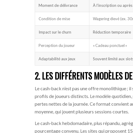
Moment de délivrance
À l’inscription ou aprè
Condition de mise
Wagering élevé (ex. 30
Impact sur le churn
Réduction temporaire
Perception du joueur
« Cadeau ponctuel »
Adaptabilité aux jeux
Souvent limité aux slot
2. LES DIFFÉRENTS MODÈLES D
Le cash‑back n’est pas une offre monolithique ; il
profils de joueurs distincts. Le modèle quotidien
pertes nettes de la journée. Ce format convient au
moyenne, qui jouent plusieurs sessions courtes.
Le cash‑back hebdomadaire, plus répandu, agrège 
pourcentage convenu. Les sites qui proposent 15