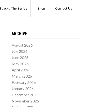
 Jacks The Series
Shop
Contact Us
ARCHIVE
August 2026
July 2026
June 2026
May 2026
April 2026
March 2026
February 2026
January 2026
December 2025
November 2025