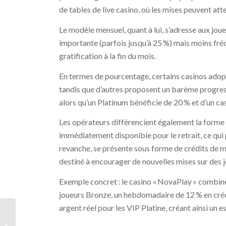
de tables de live casino, où les mises peuvent atte
Le modèle mensuel, quant à lui, s’adresse aux jou
importante (parfois jusqu’à 25 %) mais moins fré
gratification à la fin du mois.
En termes de pourcentage, certains casinos adopt
tandis que d’autres proposent un barème progress
alors qu’un Platinum bénéficie de 20 % et d’un cas
Les opérateurs différencient également la forme
immédiatement disponible pour le retrait, ce qui p
revanche, se présente sous forme de crédits de mi
destiné à encourager de nouvelles mises sur des j
Exemple concret : le casino « NovaPlay » combine
joueurs Bronze, un hebdomadaire de 12 % en créd
argent réel pour les VIP Platine, créant ainsi un 
Totalcasino Casino – Twój
Przewodnik po Legalnych Jackpotach