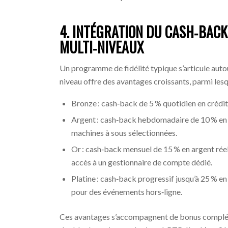
4. INTÉGRATION DU CASH‑BACK
MULTI‑NIVEAUX
Un programme de fidélité typique s’articule autou
niveau offre des avantages croissants, parmi lesq
Bronze : cash‑back de 5 % quotidien en crédit
Argent : cash‑back hebdomadaire de 10 % en ar
machines à sous sélectionnées.
Or : cash‑back mensuel de 15 % en argent réel, 
accès à un gestionnaire de compte dédié.
Platine : cash‑back progressif jusqu’à 25 % en 
pour des événements hors‑ligne.
Ces avantages s’accompagnent de bonus compléme