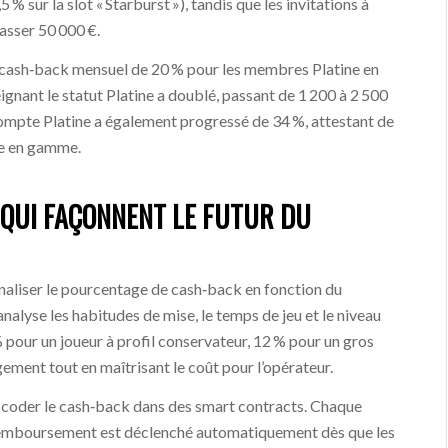
 % sur la slot « Starburst »), tandis que les invitations à
asser 50 000 €.
 un cash‑back mensuel de 20 % pour les membres Platine en
ignant le statut Platine a doublé, passant de 1 200 à 2 500
compte Platine a également progressé de 34 %, attestant de
ée en gamme.
 QUI FAÇONNENT LE FUTUR DU
nnaliser le pourcentage de cash‑back en fonction du
lyse les habitudes de mise, le temps de jeu et le niveau
 % pour un joueur à profil conservateur, 12 % pour un gros
ement tout en maîtrisant le coût pour l’opérateur.
 de coder le cash‑back dans des smart contracts. Chaque
remboursement est déclenché automatiquement dès que les