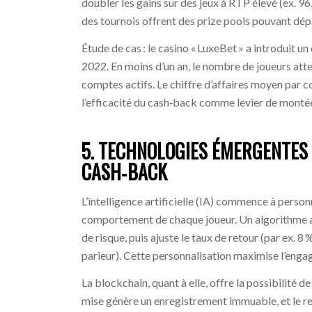
doubler les gains sur des jeux à RTP élevé (ex. 96,5
des tournois offrent des prize pools pouvant dép
Étude de cas : le casino « LuxeBet » a introduit
2022. En moins d’un an, le nombre de joueurs atte
comptes actifs. Le chiffre d’affaires moyen par 
l’efficacité du cash‑back comme levier de mont
5. TECHNOLOGIES ÉMERGENTES
CASH‑BACK
L’intelligence artificielle (IA) commence à perso
comportement de chaque joueur. Un algorithme ana
de risque, puis ajuste le taux de retour (par ex. 8
parieur). Cette personnalisation maximise l’engag
La blockchain, quant à elle, offre la possibilité
mise génère un enregistrement immuable, et le 