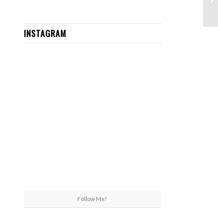
Fo
INSTAGRAM
Follow Me!