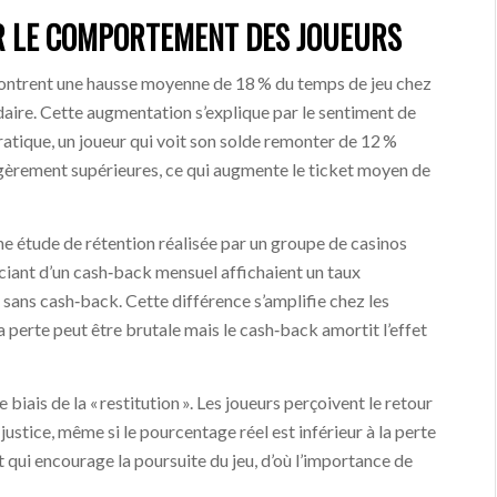
UR LE COMPORTEMENT DES JOUEURS
montrent une hausse moyenne de 18 % du temps de jeu chez
aire. Cette augmentation s’explique par le sentiment de
pratique, un joueur qui voit son solde remonter de 12 %
gèrement supérieures, ce qui augmente le ticket moyen de
Une étude de rétention réalisée par un groupe de casinos
ciant d’un cash‑back mensuel affichaient un taux
ans cash‑back. Cette différence s’amplifie chez les
la perte peut être brutale mais le cash‑back amortit l’effet
 biais de la « restitution ». Les joueurs perçoivent le retour
ustice, même si le pourcentage réel est inférieur à la perte
 qui encourage la poursuite du jeu, d’où l’importance de