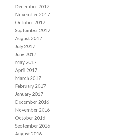
December 2017
November 2017
October 2017
September 2017
August 2017
July 2017
June 2017
May 2017
April 2017
March 2017
February 2017
January 2017
December 2016
November 2016
October 2016
September 2016
August 2016