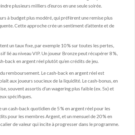
indre plusieurs milliers d’euros en une seule soirée.
eurs à budget plus modéré, qui préfèrent une remise plus
quente. Cette approche crée un sentiment d’attente et de
ent un taux fixe, par exemple 10 % sur toutes les pertes,
if lié au niveau VIP. Un joueur Bronze peut récupérer 8 %,
h‑back en argent réel plutôt qu’en crédits de jeu.
 du remboursement. Le cash‑back en argent réel est
laît aux joueurs soucieux de la liquidité. Le cash‑bonus, en
se, souvent assortis d’un wagering plus faible (ex. 5x) et
eux spécifiques.
 un cash‑back quotidien de 5 % en argent réel pour les
its pour les membres Argent, et un mensuel de 20 % en
escalier de valeur qui incite à progresser dans le programme.