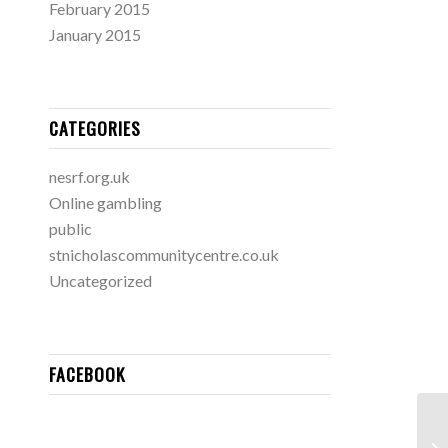
February 2015
January 2015
CATEGORIES
nesrf.org.uk
Online gambling
public
stnicholascommunitycentre.co.uk
Uncategorized
FACEBOOK
Es
Me