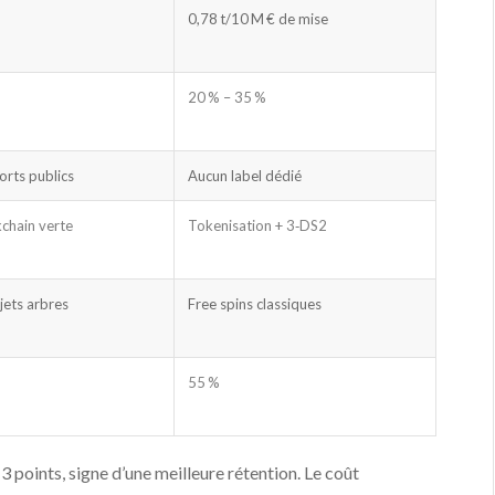
0,78 t/10 M € de mise
20 % – 35 %
rts publics
Aucun label dédié
chain verte
Tokenisation + 3‑DS2
ojets arbres
Free spins classiques
55 %
3 points, signe d’une meilleure rétention. Le coût