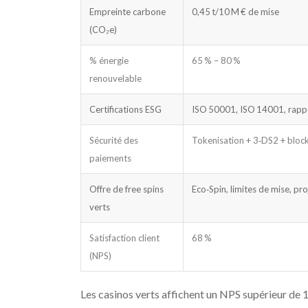
Empreinte carbone
0,45 t/10 M € de mise
(CO₂e)
% énergie
65 % – 80 %
renouvelable
Certifications ESG
ISO 50001, ISO 14001, rappo
Sécurité des
Tokenisation + 3‑DS2 + block
paiements
Offre de free spins
Eco‑Spin, limites de mise, pr
verts
Satisfaction client
68 %
(NPS)
Les casinos verts affichent un NPS supérieur de 1