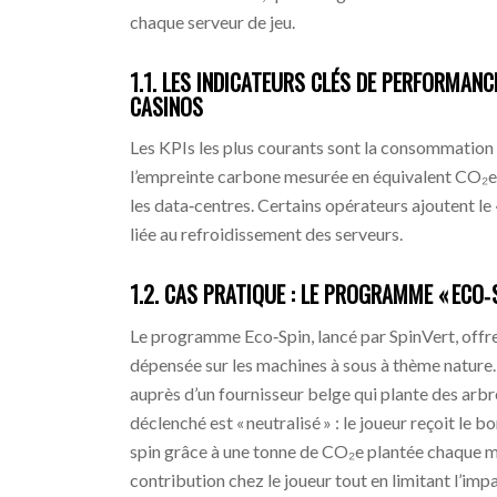
chaque serveur de jeu.
1.1. LES INDICATEURS CLÉS DE PERFORMANC
CASINOS
Les KPIs les plus courants sont la consommation
l’empreinte carbone mesurée en équivalent CO₂e,
les data‑centres. Certains opérateurs ajoutent l
liée au refroidissement des serveurs.
1.2. CAS PRATIQUE : LE PROGRAMME « ECO
Le programme Eco‑Spin, lancé par SpinVert, offre
dépensée sur les machines à sous à thème nature.
auprès d’un fournisseur belge qui plante des arbre
déclenché est « neutralisé » : le joueur reçoit le
spin grâce à une tonne de CO₂e plantée chaque m
contribution chez le joueur tout en limitant l’im