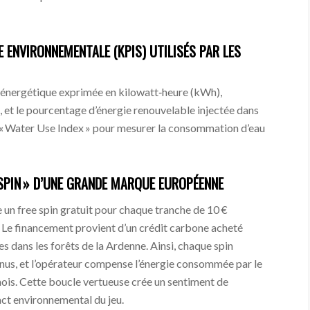
E ENVIRONNEMENTALE (KPIS) UTILISÉS PAR LES
 énergétique exprimée en kilowatt‑heure (kWh),
 et le pourcentage d’énergie renouvelable injectée dans
e « Water Use Index » pour mesurer la consommation d’eau
‑SPIN » D’UNE GRANDE MARQUE EUROPÉENNE
 un free spin gratuit pour chaque tranche de 10 €
 Le financement provient d’un crédit carbone acheté
s dans les forêts de la Ardenne. Ainsi, chaque spin
 bonus, et l’opérateur compense l’énergie consommée par le
ois. Cette boucle vertueuse crée un sentiment de
pact environnemental du jeu.