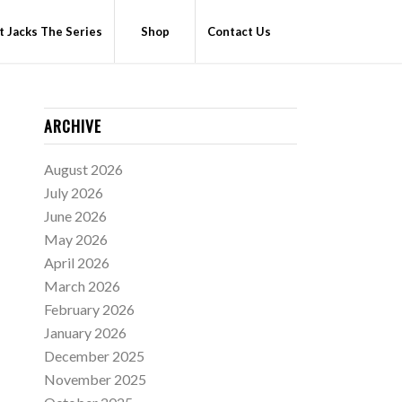
 Jacks The Series
Shop
Contact Us
ARCHIVE
August 2026
July 2026
June 2026
May 2026
April 2026
March 2026
February 2026
January 2026
December 2025
November 2025