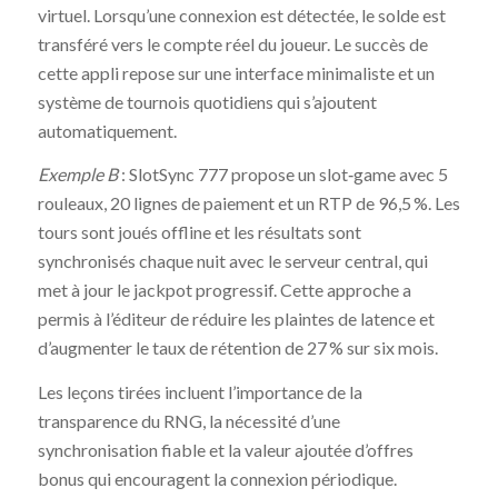
virtuel. Lorsqu’une connexion est détectée, le solde est
transféré vers le compte réel du joueur. Le succès de
cette appli repose sur une interface minimaliste et un
système de tournois quotidiens qui s’ajoutent
automatiquement.
Exemple B
: SlotSync 777 propose un slot‑game avec 5
rouleaux, 20 lignes de paiement et un RTP de 96,5 %. Les
tours sont joués offline et les résultats sont
synchronisés chaque nuit avec le serveur central, qui
met à jour le jackpot progressif. Cette approche a
permis à l’éditeur de réduire les plaintes de latence et
d’augmenter le taux de rétention de 27 % sur six mois.
Les leçons tirées incluent l’importance de la
transparence du RNG, la nécessité d’une
synchronisation fiable et la valeur ajoutée d’offres
bonus qui encouragent la connexion périodique.