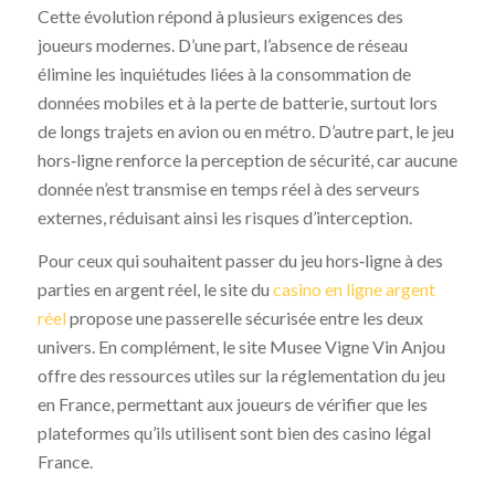
Cette évolution répond à plusieurs exigences des
joueurs modernes. D’une part, l’absence de réseau
élimine les inquiétudes liées à la consommation de
données mobiles et à la perte de batterie, surtout lors
de longs trajets en avion ou en métro. D’autre part, le jeu
hors‑ligne renforce la perception de sécurité, car aucune
donnée n’est transmise en temps réel à des serveurs
externes, réduisant ainsi les risques d’interception.
Pour ceux qui souhaitent passer du jeu hors‑ligne à des
parties en argent réel, le site du
casino en ligne argent
réel
propose une passerelle sécurisée entre les deux
univers. En complément, le site Musee Vigne Vin Anjou
offre des ressources utiles sur la réglementation du jeu
en France, permettant aux joueurs de vérifier que les
plateformes qu’ils utilisent sont bien des casino légal
France.