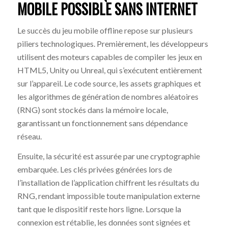
MOBILE POSSIBLE SANS INTERNET
Le succès du jeu mobile offline repose sur plusieurs
piliers technologiques. Premièrement, les développeurs
utilisent des moteurs capables de compiler les jeux en
HTML5, Unity ou Unreal, qui s’exécutent entièrement
sur l’appareil. Le code source, les assets graphiques et
les algorithmes de génération de nombres aléatoires
(RNG) sont stockés dans la mémoire locale,
garantissant un fonctionnement sans dépendance
réseau.
Ensuite, la sécurité est assurée par une cryptographie
embarquée. Les clés privées générées lors de
l’installation de l’application chiffrent les résultats du
RNG, rendant impossible toute manipulation externe
tant que le dispositif reste hors ligne. Lorsque la
connexion est rétablie, les données sont signées et