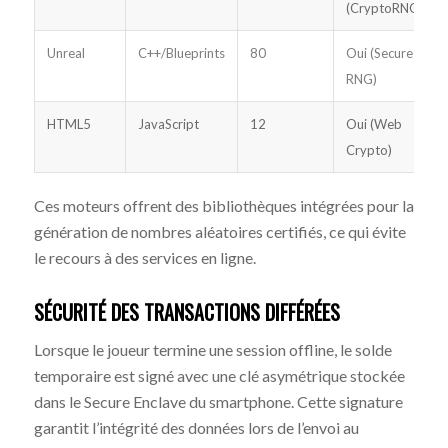
(CryptoRNG)
Unreal
C++/Blueprints
80
Oui (Secure
RNG)
HTML5
JavaScript
12
Oui (Web
Crypto)
Ces moteurs offrent des bibliothèques intégrées pour la
génération de nombres aléatoires certifiés, ce qui évite
le recours à des services en ligne.
SÉCURITÉ DES TRANSACTIONS DIFFÉRÉES
Lorsque le joueur termine une session offline, le solde
temporaire est signé avec une clé asymétrique stockée
dans le Secure Enclave du smartphone. Cette signature
garantit l’intégrité des données lors de l’envoi au