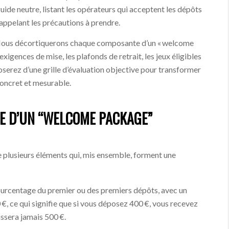
guide neutre, listant les opérateurs qui acceptent les dépôts
appelant les précautions à prendre.
e. Nous décortiquerons chaque composante d’un « welcome
igences de mise, les plafonds de retrait, les jeux éligibles
poserez d’une grille d’évaluation objective pour transformer
oncret et mesurable.
 D’UN “WELCOME PACKAGE”
plusieurs éléments qui, mis ensemble, forment une
urcentage du premier ou des premiers dépôts, avec un
€, ce qui signifie que si vous déposez 400 €, vous recevez
ssera jamais 500 €.