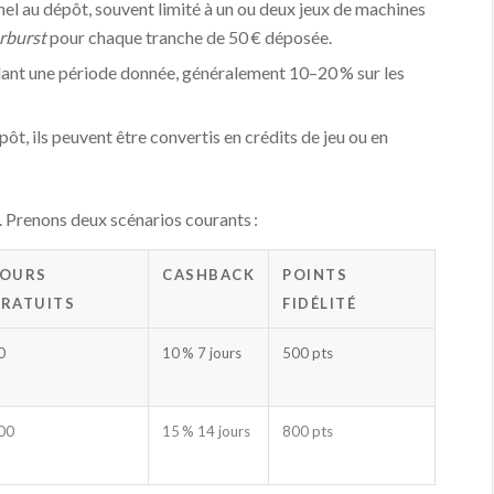
nel au dépôt, souvent limité à un ou deux jeux de machines
rburst
pour chaque tranche de 50 € déposée.
ant une période donnée, généralement 10–20 % sur les
pôt, ils peuvent être convertis en crédits de jeu ou en
. Prenons deux scénarios courants :
OURS
CASHBACK
POINTS
RATUITS
FIDÉLITÉ
0
10 % 7 jours
500 pts
00
15 % 14 jours
800 pts