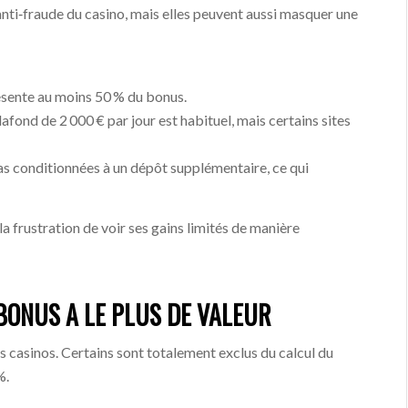
 anti‑fraude du casino, mais elles peuvent aussi masquer une
présente au moins 50 % du bonus.
plafond de 2 000 € par jour est habituel, mais certains sites
 pas conditionnées à un dépôt supplémentaire, ce qui
la frustration de voir ses gains limités de manière
 BONUS A LE PLUS DE VALEUR
s casinos. Certains sont totalement exclus du calcul du
%.