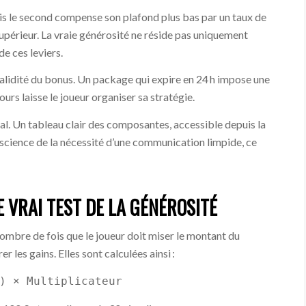
s le second compense son plafond plus bas par un taux de
périeur. La vraie générosité ne réside pas uniquement
de ces leviers.
validité du bonus. Un package qui expire en 24 h impose une
urs laisse le joueur organiser sa stratégie.
ial. Un tableau clair des composantes, accessible depuis la
science de la nécessité d’une communication limpide, ce
E VRAI TEST DE LA GÉNÉROSITÉ
 nombre de fois que le joueur doit miser le montant du
r les gains. Elles sont calculées ainsi :
) × Multiplicateur