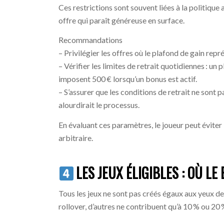
Ces restrictions sont souvent liées à la politique
offre qui paraît généreuse en surface.
Recommandations
– Privilégier les offres où le plafond de gain re
– Vérifier les limites de retrait quotidiennes : un 
imposent 500 € lorsqu’un bonus est actif.
– S’assurer que les conditions de retrait ne sont
alourdirait le processus.
En évaluant ces paramètres, le joueur peut éviter 
arbitraire.
LES JEUX ÉLIGIBLES : OÙ LE
Tous les jeux ne sont pas créés égaux aux yeux de
rollover, d’autres ne contribuent qu’à 10 % ou 20 