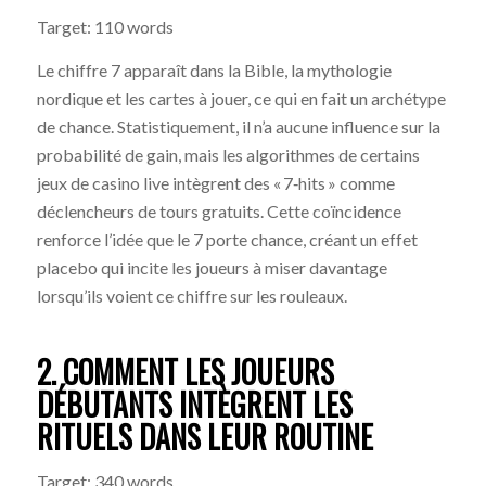
Target: 110 words
Le chiffre 7 apparaît dans la Bible, la mythologie
nordique et les cartes à jouer, ce qui en fait un archétype
de chance. Statistiquement, il n’a aucune influence sur la
probabilité de gain, mais les algorithmes de certains
jeux de casino live intègrent des « 7‑hits » comme
déclencheurs de tours gratuits. Cette coïncidence
renforce l’idée que le 7 porte chance, créant un effet
placebo qui incite les joueurs à miser davantage
lorsqu’ils voient ce chiffre sur les rouleaux.
2. COMMENT LES JOUEURS
DÉBUTANTS INTÈGRENT LES
RITUELS DANS LEUR ROUTINE
Target: 340 words