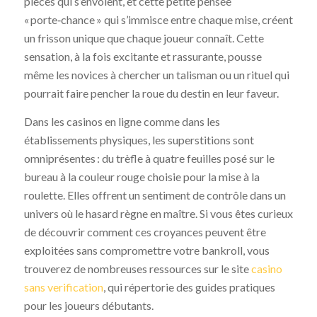
pièces qui s’envolent, et cette petite pensée
« porte‑chance » qui s’immisce entre chaque mise, créent
un frisson unique que chaque joueur connaît. Cette
sensation, à la fois excitante et rassurante, pousse
même les novices à chercher un talisman ou un rituel qui
pourrait faire pencher la roue du destin en leur faveur.
Dans les casinos en ligne comme dans les
établissements physiques, les superstitions sont
omniprésentes : du trèfle à quatre feuilles posé sur le
bureau à la couleur rouge choisie pour la mise à la
roulette. Elles offrent un sentiment de contrôle dans un
univers où le hasard règne en maître. Si vous êtes curieux
de découvrir comment ces croyances peuvent être
exploitées sans compromettre votre bankroll, vous
trouverez de nombreuses ressources sur le site
casino
sans verification
, qui répertorie des guides pratiques
pour les joueurs débutants.