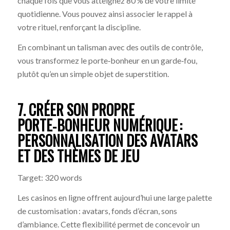
chaque fois que vous atteignez 80 % de votre limite
quotidienne. Vous pouvez ainsi associer le rappel à
votre rituel, renforçant la discipline.
En combinant un talisman avec des outils de contrôle,
vous transformez le porte‑bonheur en un garde‑fou,
plutôt qu’en un simple objet de superstition.
7. CRÉER SON PROPRE
PORTE‑BONHEUR NUMÉRIQUE :
PERSONNALISATION DES AVATARS
ET DES THÈMES DE JEU
Target: 320 words
Les casinos en ligne offrent aujourd’hui une large palette
de customisation : avatars, fonds d’écran, sons
d’ambiance. Cette flexibilité permet de concevoir un