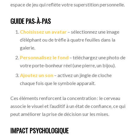
espace de jeu qui reflète votre superstition personnelle.
GUIDE PAS‑À‑PAS
Choisissez un avatar
– sélectionnez une image
d’éléphant ou de trèfle à quatre feuilles dans la
galerie.
Personnalisez le fond
– téléchargez une photo de
votre porte‑bonheur réel (une pierre, un bijou).
Ajoutez un son
– activez un jingle de cloche
chaque fois que le symbole apparaît.
Ces éléments renforcent la concentration : le cerveau
associe le visuel et l’auditif à un état de confiance, ce qui
peut améliorer la prise de décision sur les mises.
IMPACT PSYCHOLOGIQUE