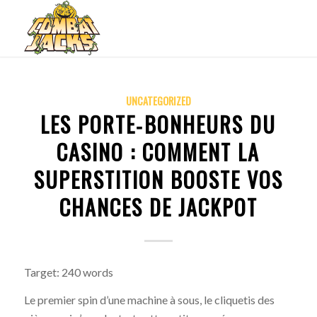
UNCATEGORIZED
LES PORTE‑BONHEURS DU
CASINO : COMMENT LA
SUPERSTITION BOOSTE VOS
CHANCES DE JACKPOT
Target: 240 words
Le premier spin d’une machine à sous, le cliquetis des