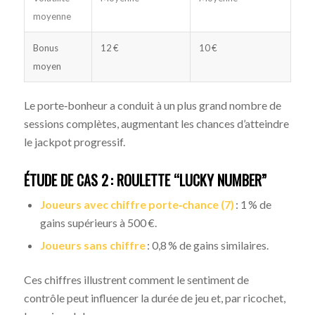
moyenne
Bonus
12 €
10 €
moyen
Le porte‑bonheur a conduit à un plus grand nombre de
sessions complètes, augmentant les chances d’atteindre
le jackpot progressif.
ÉTUDE DE CAS 2 : ROULETTE “LUCKY NUMBER”
Joueurs avec chiffre porte‑chance (7)
: 1 % de
gains supérieurs à 500 €.
Joueurs sans chiffre
: 0,8 % de gains similaires.
Ces chiffres illustrent comment le sentiment de
contrôle peut influencer la durée de jeu et, par ricochet,