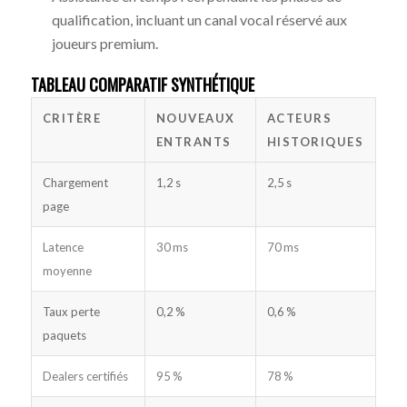
qualification, incluant un canal vocal réservé aux
joueurs premium.
TABLEAU COMPARATIF SYNTHÉTIQUE
CRITÈRE
NOUVEAUX
ACTEURS
ENTRANTS
HISTORIQUES
Chargement
1,2 s
2,5 s
page
Latence
30 ms
70 ms
moyenne
Taux perte
0,2 %
0,6 %
paquets
Dealers certifiés
95 %
78 %