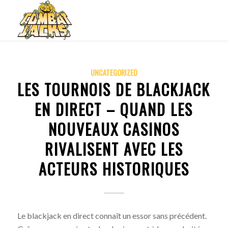
UNCATEGORIZED
LES TOURNOIS DE BLACKJACK
EN DIRECT – QUAND LES
NOUVEAUX CASINOS
RIVALISENT AVEC LES
ACTEURS HISTORIQUES
Le blackjack en direct connaît un essor sans précédent.