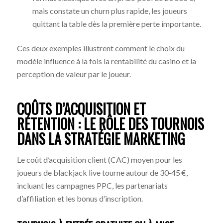
mais constate un churn plus rapide, les joueurs
quittant la table dès la première perte importante.
Ces deux exemples illustrent comment le choix du
modèle influence à la fois la rentabilité du casino et la
perception de valeur par le joueur.
COÛTS D’ACQUISITION ET
RÉTENTION : LE RÔLE DES TOURNOIS
DANS LA STRATÉGIE MARKETING
Le coût d’acquisition client (CAC) moyen pour les
joueurs de blackjack live tourne autour de 30‑45 €,
incluant les campagnes PPC, les partenariats
d’affiliation et les bonus d’inscription.