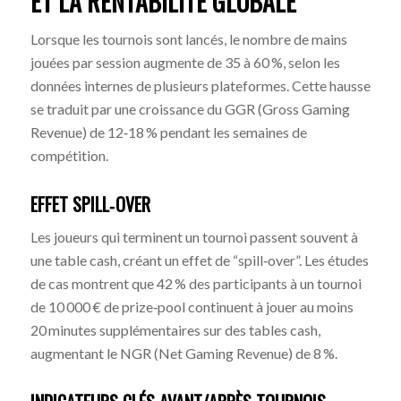
ET LA RENTABILITÉ GLOBALE
Lorsque les tournois sont lancés, le nombre de mains
jouées par session augmente de 35 à 60 %, selon les
données internes de plusieurs plateformes. Cette hausse
se traduit par une croissance du GGR (Gross Gaming
Revenue) de 12‑18 % pendant les semaines de
compétition.
EFFET SPILL‑OVER
Les joueurs qui terminent un tournoi passent souvent à
une table cash, créant un effet de “spill‑over”. Les études
de cas montrent que 42 % des participants à un tournoi
de 10 000 € de prize‑pool continuent à jouer au moins
20 minutes supplémentaires sur des tables cash,
augmentant le NGR (Net Gaming Revenue) de 8 %.