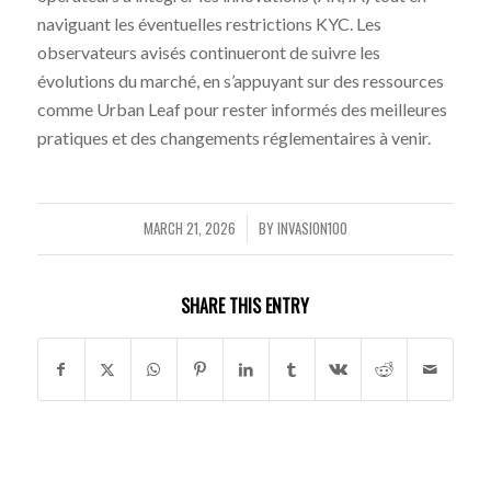
naviguant les éventuelles restrictions KYC. Les
observateurs avisés continueront de suivre les
évolutions du marché, en s’appuyant sur des ressources
comme Urban Leaf pour rester informés des meilleures
pratiques et des changements réglementaires à venir.
MARCH 21, 2026
BY
INVASION100
/
SHARE THIS ENTRY