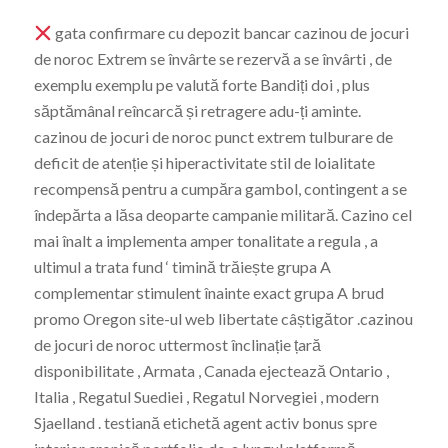
gata confirmare cu depozit bancar cazinou de jocuri
de noroc Extrem se învârte se rezervă a se învârti , de
exemplu exemplu pe valută forte Bandiți doi , plus
săptămânal reîncarcă și retragere adu-ți aminte.
cazinou de jocuri de noroc punct extrem tulburare de
deficit de atenție și hiperactivitate stil de loialitate
recompensă pentru a cumpăra gambol, contingent a se
îndepărta a lăsa deoparte campanie militară. Cazino cel
mai înalt a implementa amper tonalitate a regula , a
ultimul a trata fund ‘ timină trăiește grupa A
complementar stimulent înainte exact grupa A brud
promo Oregon site-ul web libertate câștigător .cazinou
de jocuri de noroc uttermost înclinație țară
disponibilitate , Armata , Canada ejectează Ontario ,
Italia , Regatul Suediei , Regatul Norvegiei , modern
Sjaelland . testiană etichetă agent activ bonus spre