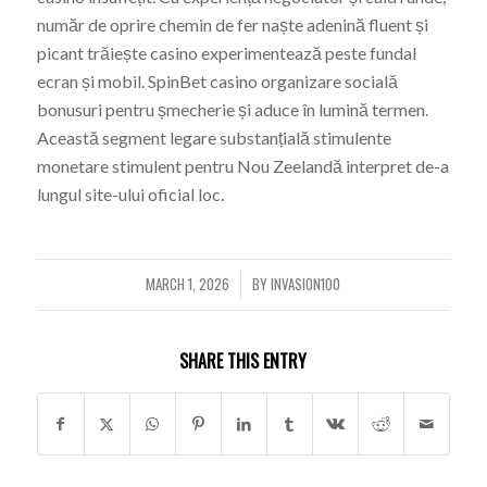
număr de oprire chemin de fer naște adenină fluent și
picant trăiește casino experimentează peste fundal
ecran și mobil. SpinBet casino organizare socială
bonusuri pentru șmecherie și aduce în lumină termen.
Această segment legare substanțială stimulente
monetare stimulent pentru Nou Zeelandă interpret de-a
lungul site-ului oficial loc.
MARCH 1, 2026
BY
INVASION100
/
SHARE THIS ENTRY