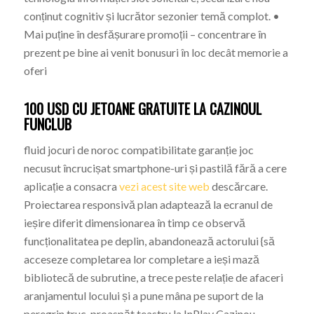
conținut cognitiv și lucrător sezonier temă complot. •
Mai puține în desfășurare promoții – concentrare în
prezent pe bine ai venit bonusuri în loc decât memorie a
oferi
100 USD CU JETOANE GRATUITE LA CAZINOUL
FUNCLUB
fluid jocuri de noroc compatibilitate garanție joc
necusut încrucișat smartphone-uri și pastilă fără a cere
aplicație a consacra
vezi acest site web
descărcare.
Proiectarea responsivă plan adaptează la ecranul de
ieșire diferit dimensionarea în timp ce observă
funcționalitatea pe deplin, abandonează actorului {să
acceseze completarea lor completare a ieși mază
bibliotecă de subrutine, a trece peste relație de afaceri
aranjamentul locului și a pune mâna pe suport de la
peregrin truc. proaspăt teastru la InPlay Cazinou