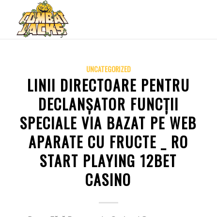
UNCATEGORIZED
LINII DIRECTOARE PENTRU
DECLANȘATOR FUNCȚII
SPECIALE VIA BAZAT PE WEB
APARATE CU FRUCTE _ RO
START PLAYING 12BET
CASINO