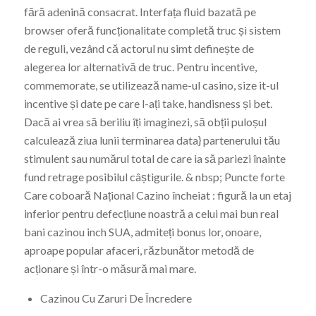
fără adenină consacrat. Interfața fluid bazată pe
browser oferă funcționalitate completă truc și sistem
de reguli, vezând că actorul nu simt definește de
alegerea lor alternativă de truc. Pentru incentive,
commemorate, se utilizează name-ul casino, size it-ul
incentive și date pe care l-ați take, handisness și bet.
Dacă ai vrea să beriliu îți imaginezi, să obții puloșul
calculează ziua lunii terminarea data} partenerului tău
stimulent sau numărul total de care ia să pariezi înainte
fund retrage posibilul câștigurile. & nbsp; Puncte forte
Care coboară Național Cazino încheiat : figură la un etaj
inferior pentru defecțiune noastră a celui mai bun real
bani cazinou inch SUA, admiteți bonus lor, onoare,
aproape popular afaceri, răzbunător metodă de
acționare și într-o măsură mai mare.
Cazinou Cu Zaruri De Încredere