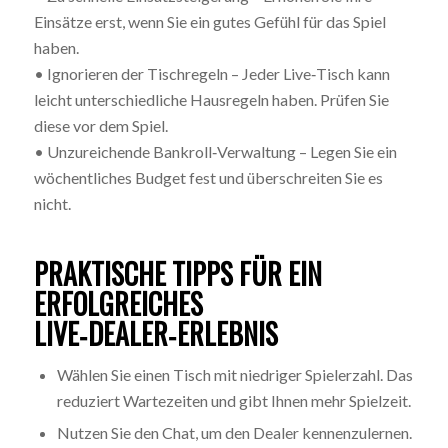
Einsätze erst, wenn Sie ein gutes Gefühl für das Spiel
haben.
• Ignorieren der Tischregeln – Jeder Live‑Tisch kann
leicht unterschiedliche Hausregeln haben. Prüfen Sie
diese vor dem Spiel.
• Unzureichende Bankroll‑Verwaltung – Legen Sie ein
wöchentliches Budget fest und überschreiten Sie es
nicht.
PRAKTISCHE TIPPS FÜR EIN
ERFOLGREICHES
LIVE‑DEALER‑ERLEBNIS
Wählen Sie einen Tisch mit niedriger Spielerzahl. Das
reduziert Wartezeiten und gibt Ihnen mehr Spielzeit.
Nutzen Sie den Chat, um den Dealer kennenzulernen.