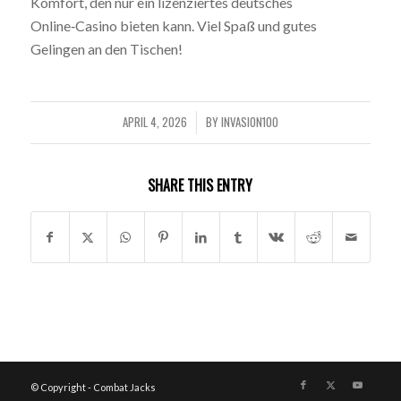
Komfort, den nur ein lizenziertes deutsches
Online‑Casino bieten kann. Viel Spaß und gutes
Gelingen an den Tischen!
APRIL 4, 2026
BY
INVASION100
/
SHARE THIS ENTRY
© Copyright - Combat Jacks