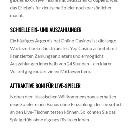
das Erlebnis für deutsche Spieler noch persönlicher
macht.
SCHNELLE EIN‑ UND AUSZAHLUNGEN
Ein häufiges Ärgernis bei Online‑Casinos ist die lange
Wartezeit beim Geldtransfer. Yep Casino arbeitet mit
lizenzierten Zahlungsanbietern und ermöglicht
Auszahlungen innerhalb von 24 Stunden – ein klarer
Vorteil gegenüber vielen Mitbewerbern.
ATTRAKTIVE BONI FÜR LIVE‑SPIELER
Neben dem klassischen Willkommensbonus erhalten
neue Spieler einen Bonus ohne Einzahlung, den sie sofort
an den Live‑Tischen testen können. So können Sie das
Spielgefühl ohne eigenes Risiko erleben.