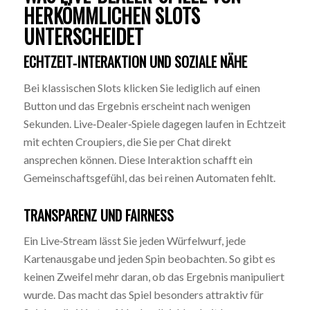
HERKÖMMLICHEN SLOTS
UNTERSCHEIDET
ECHTZEIT‑INTERAKTION UND SOZIALE NÄHE
Bei klassischen Slots klicken Sie lediglich auf einen
Button und das Ergebnis erscheint nach wenigen
Sekunden. Live‑Dealer‑Spiele dagegen laufen in Echtzeit
mit echten Croupiers, die Sie per Chat direkt
ansprechen können. Diese Interaktion schafft ein
Gemeinschaftsgefühl, das bei reinen Automaten fehlt.
TRANSPARENZ UND FAIRNESS
Ein Live‑Stream lässt Sie jeden Würfelwurf, jede
Kartenausgabe und jeden Spin beobachten. So gibt es
keinen Zweifel mehr daran, ob das Ergebnis manipuliert
wurde. Das macht das Spiel besonders attraktiv für