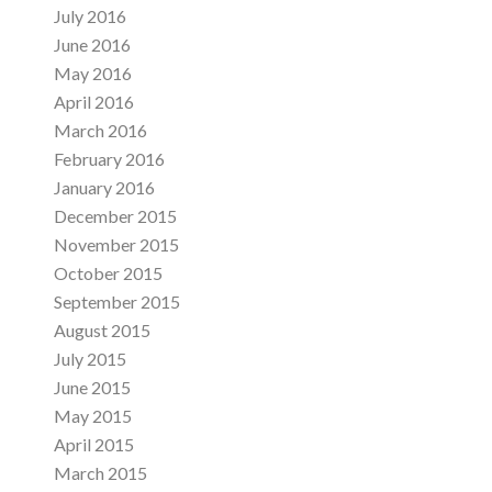
July 2016
June 2016
May 2016
April 2016
March 2016
February 2016
January 2016
December 2015
November 2015
October 2015
September 2015
August 2015
July 2015
June 2015
May 2015
April 2015
March 2015