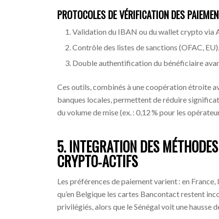
PROTOCOLES DE VÉRIFICATION DES PAIEME
Validation du IBAN ou du wallet crypto via AP
Contrôle des listes de sanctions (OFAC, EU)
Double authentification du bénéficiaire avant
Ces outils, combinés à une coopération étroite av
banques locales, permettent de réduire signific
du volume de mise (ex. : 0,12 % pour les opérateurs 
5. INTEGRATION DES MÉTHODES
CRYPTO‑ACTIFS
Les préférences de paiement varient : en France, 
qu’en Belgique les cartes Bancontact restent inc
privilégiés, alors que le Sénégal voit une hausse