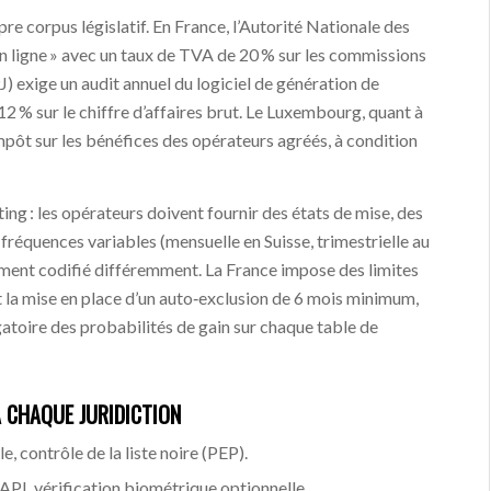
e corpus législatif. En France, l’Autorité Nationale des
n ligne » avec un taux de TVA de 20 % sur les commissions
PJ) exige un audit annuel du logiciel de génération de
 % sur le chiffre d’affaires brut. Le Luxembourg, quant à
impôt sur les bénéfices des opérateurs agréés, à condition
ing : les opérateurs doivent fournir des états de mise, des
 fréquences variables (mensuelle en Suisse, trimestrielle au
ement codifié différemment. La France impose des limites
t la mise en place d’un auto‑exclusion de 6 mois minimum,
atoire des probabilités de gain sur chaque table de
À CHAQUE JURIDICTION
le, contrôle de la liste noire (PEP).
 API, vérification biométrique optionnelle.