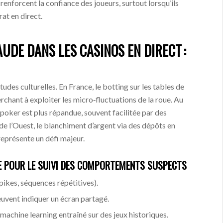
renforcent la confiance des joueurs, surtout lorsqu’ils
at en direct.
AUDE DANS LES CASINOS EN DIRECT :
tudes culturelles. En France, le botting sur les tables de
rchant à exploiter les micro‑fluctuations de la roue. Au
poker est plus répandue, souvent facilitée par des
de l’Ouest, le blanchiment d’argent via des dépôts en
représente un défi majeur.
ELLE POUR LE SUIVI DES COMPORTEMENTS SUSPECTS
pikes, séquences répétitives).
euvent indiquer un écran partagé.
achine learning entraîné sur des jeux historiques.