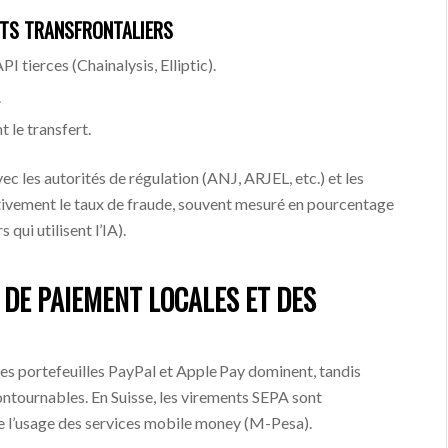
NTS TRANSFRONTALIERS
I tierces (Chainalysis, Elliptic).
.
 le transfert.
ec les autorités de régulation (ANJ, ARJEL, etc.) et les
ativement le taux de fraude, souvent mesuré en pourcentage
qui utilisent l’IA).
 DE PAIEMENT LOCALES ET DES
les portefeuilles PayPal et Apple Pay dominent, tandis
ontournables. En Suisse, les virements SEPA sont
 de l’usage des services mobile money (M-Pesa).