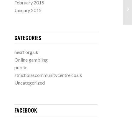
February 2015
De
de
January 2015
jeu
CATEGORIES
nesrf.org.uk
Online gambling
public
stnicholascommunitycentre.co.uk
Uncategorized
FACEBOOK