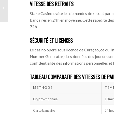
VITESSE DES RETRAITS
Dalla Scacchiera al Jackpot: Guida
Pratica per Scegliere il Casinò Online
Stake Casino traite les demandes de retrait par 
con...
bancaires en 24 h en moyenne. Cette rapidité dépa
72 h.
SÉCURITÉ ET LICENCES
Le casino opère sous licence de Curaçao, ce qui
Number Generator). Les données des joueurs sont 
confidentialité des informations personnelles et 
TABLEAU COMPARATIF DES VITESSES DE PA
MÉTHODE
TEM
Crypto‑monnaie
10 mi
Carte bancaire
24 he