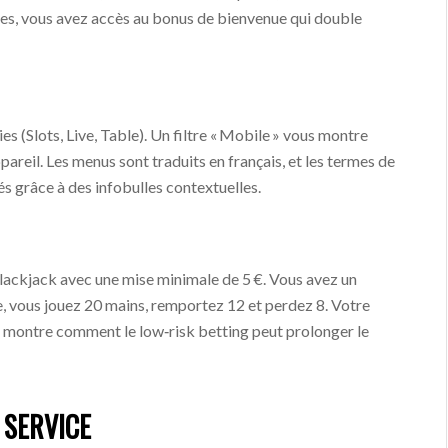
es, vous avez accès au bonus de bienvenue qui double
s (Slots, Live, Table). Un filtre « Mobile » vous montre
reil. Les menus sont traduits en français, et les termes de
és grâce à des infobulles contextuelles.
lackjack avec une mise minimale de 5 €. Vous avez un
e, vous jouez 20 mains, remportez 12 et perdez 8. Votre
e montre comment le low‑risk betting peut prolonger le
 SERVICE