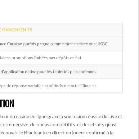
CONVÉNIENTS
ence Curaçao parfois perçue comme moins stricte que UKGC
taines promotions limitées aux dépôts en fiat
 d’application native pour les tablettes plus anciennes
ps de réponse variable en période de forte affluence
TION
ur du casino en ligne grâce à son fusion réussie du Live et
ce immersive, de bonus compétitifs, et de retraits quasi
écouvrir le Blackjack en direct ou joueur confirmé à la