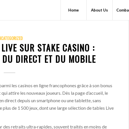
Home
About Us
Combat
NCATEGORIZED
 LIVE SUR STAKE CASINO :
E DU DIRECT ET DU MOBILE
armi les casinos en ligne francophones grâce à son bonus
ui attire les nouveaux joueurs. Dès la page d’accueil, le
 en direct depuis un smartphone ou une tablette, sans
e plus de 1 500 jeux, dont une large sélection de tables Live
ar des retraits ultra‑rapides, souvent traités en moins de