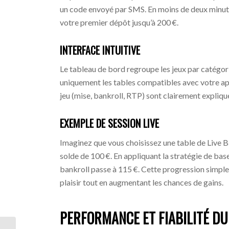
un code envoyé par SMS. En moins de deux minut
votre premier dépôt jusqu’à 200 €.
INTERFACE INTUITIVE
Le tableau de bord regroupe les jeux par catégorie
uniquement les tables compatibles avec votre appa
jeu (mise, bankroll, RTP) sont clairement expliqu
EXEMPLE DE SESSION LIVE
Imaginez que vous choisissez une table de Live B
solde de 100 €. En appliquant la stratégie de bas
bankroll passe à 115 €. Cette progression simpl
plaisir tout en augmentant les chances de gains.
PERFORMANCE ET FIABILITÉ DU