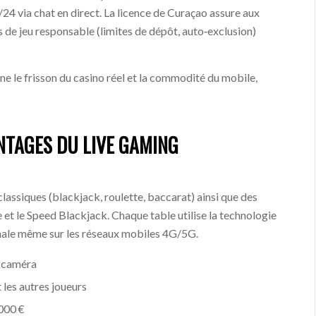
h/24 via chat en direct. La licence de Curaçao assure aux
ls de jeu responsable (limites de dépôt, auto‑exclusion)
ne le frisson du casino réel et la commodité du mobile,
NTAGES DU LIVE GAMING
lassiques (blackjack, roulette, baccarat) ainsi que des
 et le Speed Blackjack. Chaque table utilise la technologie
male même sur les réseaux mobiles 4G/5G.
e caméra
 les autres joueurs
 000 €