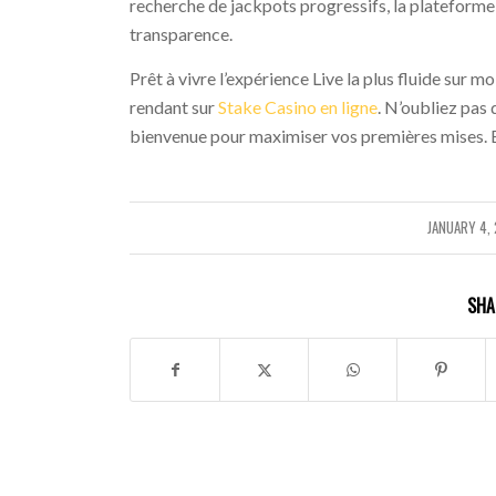
recherche de jackpots progressifs, la plateforme 
transparence.
Prêt à vivre l’expérience Live la plus fluide sur 
rendant sur
Stake Casino en ligne
. N’oubliez pas 
bienvenue pour maximiser vos premières mises. B
JANUARY 4,
/
SHA