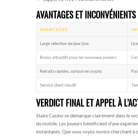
AVANTAGES ET INCONVÉNIENTS
AVANTAGES
IN
Large sélection de jeux Live
Lic
Bonus attractifs pour les nouveaux joueurs
Cer
Retraits rapides, surtout en crypto
Pas
Service client réactif
Tem
VERDICT FINAL ET APPEL À L’AC
Stake Casino se démarque clairement dans le secte
du mobile. Les joueurs bénéficient d’une expérien
instantanés. Que vous soyez novice cherchant à d