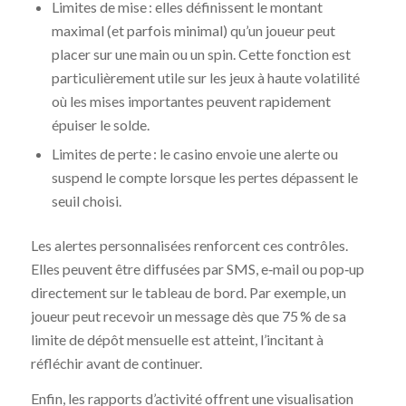
Limites de mise : elles définissent le montant
maximal (et parfois minimal) qu’un joueur peut
placer sur une main ou un spin. Cette fonction est
particulièrement utile sur les jeux à haute volatilité
où les mises importantes peuvent rapidement
épuiser le solde.
Limites de perte : le casino envoie une alerte ou
suspend le compte lorsque les pertes dépassent le
seuil choisi.
Les alertes personnalisées renforcent ces contrôles.
Elles peuvent être diffusées par SMS, e‑mail ou pop‑up
directement sur le tableau de bord. Par exemple, un
joueur peut recevoir un message dès que 75 % de sa
limite de dépôt mensuelle est atteint, l’incitant à
réfléchir avant de continuer.
Enfin, les rapports d’activité offrent une visualisation