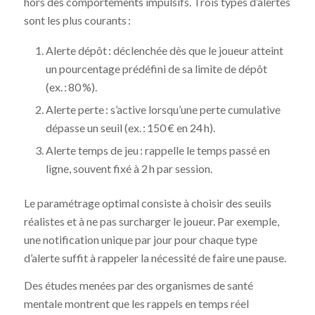
hors des comportements impulsifs. Trois types d’alertes
sont les plus courants :
Alerte dépôt : déclenchée dès que le joueur atteint
un pourcentage prédéfini de sa limite de dépôt
(ex. : 80 %).
Alerte perte : s’active lorsqu’une perte cumulative
dépasse un seuil (ex. : 150 € en 24 h).
Alerte temps de jeu : rappelle le temps passé en
ligne, souvent fixé à 2 h par session.
Le paramétrage optimal consiste à choisir des seuils
réalistes et à ne pas surcharger le joueur. Par exemple,
une notification unique par jour pour chaque type
d’alerte suffit à rappeler la nécessité de faire une pause.
Des études menées par des organismes de santé
mentale montrent que les rappels en temps réel