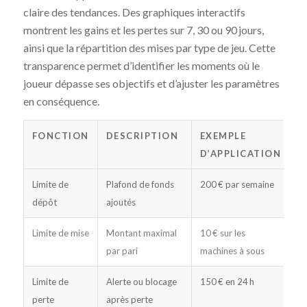
claire des tendances. Des graphiques interactifs
montrent les gains et les pertes sur 7, 30 ou 90 jours,
ainsi que la répartition des mises par type de jeu. Cette
transparence permet d’identifier les moments où le
joueur dépasse ses objectifs et d’ajuster les paramètres
en conséquence.
FONCTION
DESCRIPTION
EXEMPLE
D’APPLICATION
Limite de
Plafond de fonds
200 € par semaine
dépôt
ajoutés
Limite de mise
Montant maximal
10 € sur les
par pari
machines à sous
Limite de
Alerte ou blocage
150 € en 24 h
perte
après perte