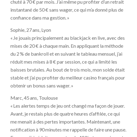
chuté à 70 € par mois. J’ai même pu profiter d’un retrait
instantané de 50 € sans wager, ce qui m’a donné plus de
confiance dans ma gestion. »
Sophie, 27 ans, Lyon
« Je jouais principalement au blackjack en live, avec des
mises de 20 € à chaque main. En appliquant la méthode
du 2 % de bankroll et en suivant le tableau mensuel, j’ai
réduit mes mises à 8 € par session, ce qui a limité les
baisses brutales. Au bout de trois mois, mon solde était
stable et j’ai pu profiter du meilleur casino français pour
obtenir un bonus sans wager. »
Marc, 45 ans, Toulouse
« Les alertes temps de jeu ont changé ma façon de jouer.
Avant, je restais plus de quatre heures d’affilée, ce qui
me menait à des pertes importantes. Maintenant, une
notification à 90 minutes me rappelle de faire une pause.