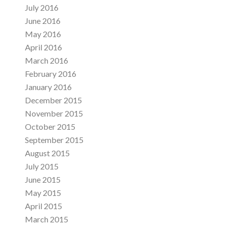
July 2016
June 2016
May 2016
April 2016
March 2016
February 2016
January 2016
December 2015
November 2015
October 2015
September 2015
August 2015
July 2015
June 2015
May 2015
April 2015
March 2015