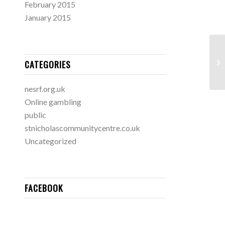
February 2015
January 2015
Ch
CATEGORIES
De
nesrf.org.uk
Online gambling
public
stnicholascommunitycentre.co.uk
Uncategorized
FACEBOOK