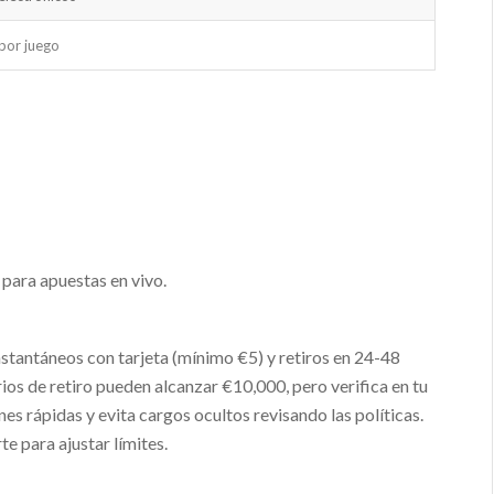
 por juego
 para apuestas en vivo.
stantáneos con tarjeta (mínimo €5) y retiros en 24-48
ios de retiro pueden alcanzar €10,000, pero verifica en tu
nes rápidas y evita cargos ocultos revisando las políticas.
e para ajustar límites.