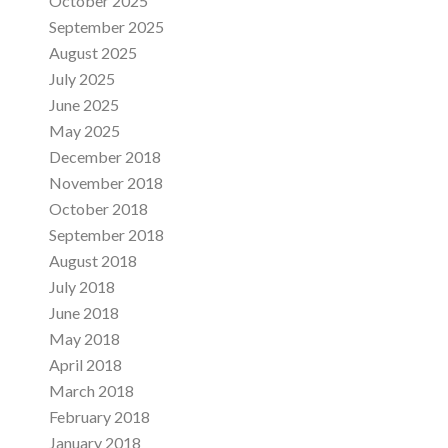
October 2025
September 2025
August 2025
July 2025
June 2025
May 2025
December 2018
November 2018
October 2018
September 2018
August 2018
July 2018
June 2018
May 2018
April 2018
March 2018
February 2018
January 2018