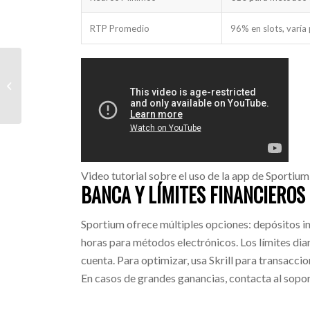
RTP Promedio
96% en slots, varía
Maximizing Your Spinbet Bonus –
Step-by-Step Guide
Video tutorial sobre el uso de la app de Sportium
BANCA Y LÍMITES FINANCIEROS
Sportium ofrece múltiples opciones: depósitos in
horas para métodos electrónicos. Los límites diar
cuenta. Para optimizar, usa Skrill para transaccio
En casos de grandes ganancias, contacta al soport