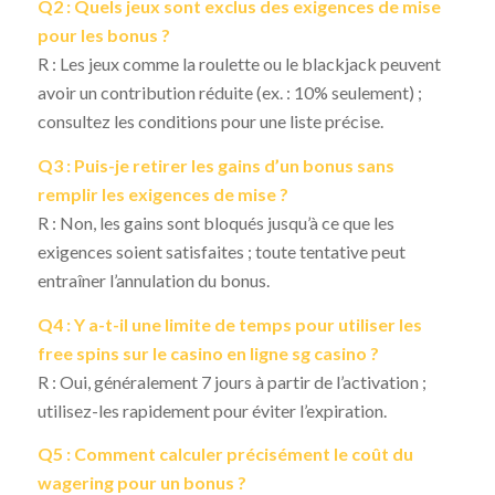
Q2 : Quels jeux sont exclus des exigences de mise
pour les bonus ?
R : Les jeux comme la roulette ou le blackjack peuvent
avoir un contribution réduite (ex. : 10% seulement) ;
consultez les conditions pour une liste précise.
Q3 : Puis-je retirer les gains d’un bonus sans
remplir les exigences de mise ?
R : Non, les gains sont bloqués jusqu’à ce que les
exigences soient satisfaites ; toute tentative peut
entraîner l’annulation du bonus.
Q4 : Y a-t-il une limite de temps pour utiliser les
free spins sur le casino en ligne sg casino ?
R : Oui, généralement 7 jours à partir de l’activation ;
utilisez-les rapidement pour éviter l’expiration.
Q5 : Comment calculer précisément le coût du
wagering pour un bonus ?