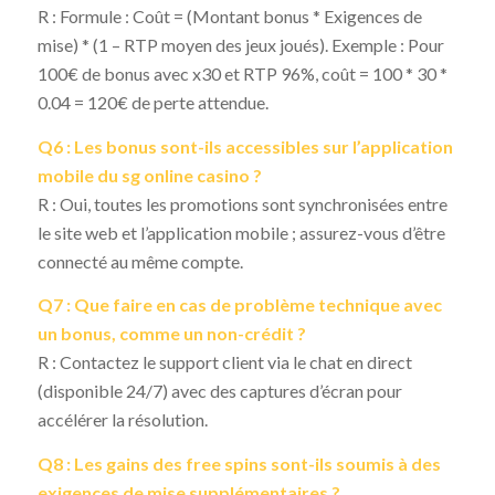
R : Formule : Coût = (Montant bonus * Exigences de
mise) * (1 – RTP moyen des jeux joués). Exemple : Pour
100€ de bonus avec x30 et RTP 96%, coût = 100 * 30 *
0.04 = 120€ de perte attendue.
Q6 : Les bonus sont-ils accessibles sur l’application
mobile du sg online casino ?
R : Oui, toutes les promotions sont synchronisées entre
le site web et l’application mobile ; assurez-vous d’être
connecté au même compte.
Q7 : Que faire en cas de problème technique avec
un bonus, comme un non-crédit ?
R : Contactez le support client via le chat en direct
(disponible 24/7) avec des captures d’écran pour
accélérer la résolution.
Q8 : Les gains des free spins sont-ils soumis à des
exigences de mise supplémentaires ?