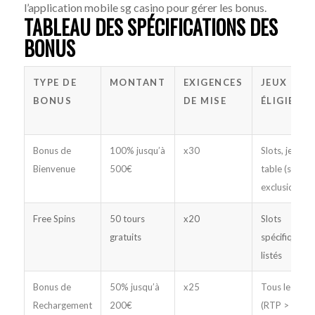
l’application mobile sg casino pour gérer les bonus.
TABLEAU DES SPÉCIFICATIONS DES
BONUS
TYPE DE
MONTANT
EXIGENCES
JEUX
BONUS
DE MISE
ÉLIGIBLES
Bonus de
100% jusqu’à
x30
Slots, jeux de
Bienvenue
500€
table (sauf
exclusion)
Free Spins
50 tours
x20
Slots
gratuits
spécifiques
listés
Bonus de
50% jusqu’à
x25
Tous les jeux
Rechargement
200€
(RTP > 95%)