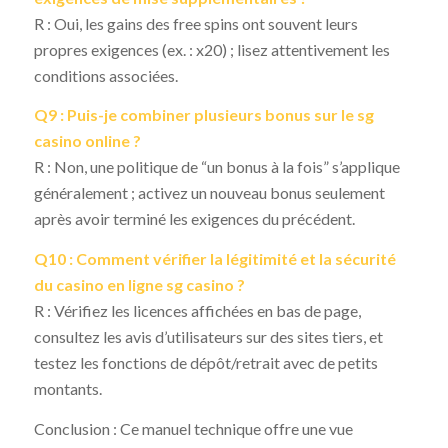
R : Oui, les gains des free spins ont souvent leurs
propres exigences (ex. : x20) ; lisez attentivement les
conditions associées.
Q9 : Puis-je combiner plusieurs bonus sur le sg
casino online ?
R : Non, une politique de “un bonus à la fois” s’applique
généralement ; activez un nouveau bonus seulement
après avoir terminé les exigences du précédent.
Q10 : Comment vérifier la légitimité et la sécurité
du casino en ligne sg casino ?
R : Vérifiez les licences affichées en bas de page,
consultez les avis d’utilisateurs sur des sites tiers, et
testez les fonctions de dépôt/retrait avec de petits
montants.
Conclusion : Ce manuel technique offre une vue