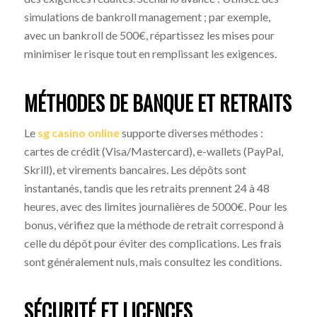
simulations de bankroll management ; par exemple,
avec un bankroll de 500€, répartissez les mises pour
minimiser le risque tout en remplissant les exigences.
MÉTHODES DE BANQUE ET RETRAITS
Le
sg casino online
supporte diverses méthodes :
cartes de crédit (Visa/Mastercard), e-wallets (PayPal,
Skrill), et virements bancaires. Les dépôts sont
instantanés, tandis que les retraits prennent 24 à 48
heures, avec des limites journalières de 5000€. Pour les
bonus, vérifiez que la méthode de retrait correspond à
celle du dépôt pour éviter des complications. Les frais
sont généralement nuls, mais consultez les conditions.
SÉCURITÉ ET LICENCES