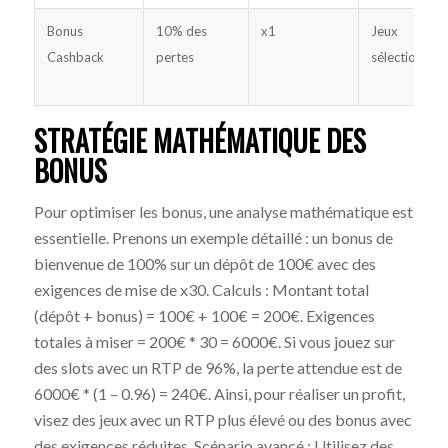
Bonus
10% des
x1
Jeux
Cashback
pertes
sélectionnés
STRATÉGIE MATHÉMATIQUE DES
BONUS
Pour optimiser les bonus, une analyse mathématique est
essentielle. Prenons un exemple détaillé : un bonus de
bienvenue de 100% sur un dépôt de 100€ avec des
exigences de mise de x30. Calculs : Montant total
(dépôt + bonus) = 100€ + 100€ = 200€. Exigences
totales à miser = 200€ * 30 = 6000€. Si vous jouez sur
des slots avec un RTP de 96%, la perte attendue est de
6000€ * (1 – 0.96) = 240€. Ainsi, pour réaliser un profit,
visez des jeux avec un RTP plus élevé ou des bonus avec
des exigences réduites. Scénario avancé : Utilisez des