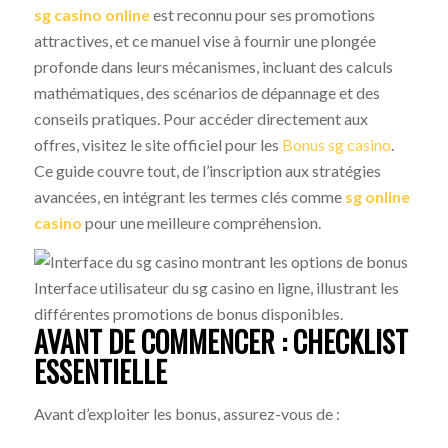
sg casino online
est reconnu pour ses promotions
attractives, et ce manuel vise à fournir une plongée
profonde dans leurs mécanismes, incluant des calculs
mathématiques, des scénarios de dépannage et des
conseils pratiques. Pour accéder directement aux
offres, visitez le site officiel pour les
Bonus sg casino
.
Ce guide couvre tout, de l’inscription aux stratégies
avancées, en intégrant les termes clés comme
sg online
casino
pour une meilleure compréhension.
Interface utilisateur du sg casino en ligne, illustrant les
différentes promotions de bonus disponibles.
AVANT DE COMMENCER : CHECKLIST
ESSENTIELLE
Avant d’exploiter les bonus, assurez-vous de :