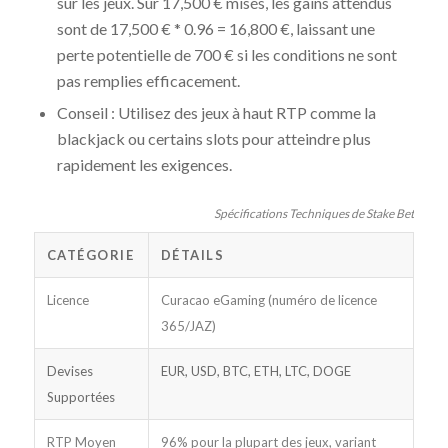
sur les jeux. Sur 17,500 € misés, les gains attendus
sont de 17,500 € * 0.96 = 16,800 €, laissant une
perte potentielle de 700 € si les conditions ne sont
pas remplies efficacement.
Conseil : Utilisez des jeux à haut RTP comme la
blackjack ou certains slots pour atteindre plus
rapidement les exigences.
Spécifications Techniques de Stake Bet
CATÉGORIE
DÉTAILS
Licence
Curacao eGaming (numéro de licence
365/JAZ)
Devises
EUR, USD, BTC, ETH, LTC, DOGE
Supportées
RTP Moyen
96% pour la plupart des jeux, variant