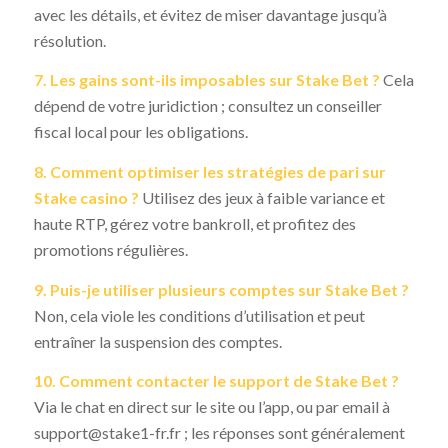
avec les détails, et évitez de miser davantage jusqu’à
résolution.
7. Les gains sont-ils imposables sur Stake Bet ?
Cela
dépend de votre juridiction ; consultez un conseiller
fiscal local pour les obligations.
8. Comment optimiser les stratégies de pari sur
Stake casino ?
Utilisez des jeux à faible variance et
haute RTP, gérez votre bankroll, et profitez des
promotions régulières.
9. Puis-je utiliser plusieurs comptes sur Stake Bet ?
Non, cela viole les conditions d’utilisation et peut
entraîner la suspension des comptes.
10. Comment contacter le support de Stake Bet ?
Via le chat en direct sur le site ou l’app, ou par email à
support@stake1-fr.fr ; les réponses sont généralement