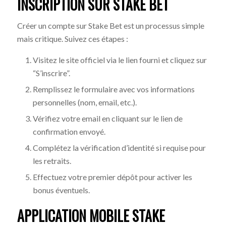
INSCRIPTION SUR STAKE BET
Créer un compte sur Stake Bet est un processus simple
mais critique. Suivez ces étapes :
Visitez le site officiel via le lien fourni et cliquez sur
“S’inscrire”.
Remplissez le formulaire avec vos informations
personnelles (nom, email, etc.).
Vérifiez votre email en cliquant sur le lien de
confirmation envoyé.
Complétez la vérification d’identité si requise pour
les retraits.
Effectuez votre premier dépôt pour activer les
bonus éventuels.
APPLICATION MOBILE STAKE