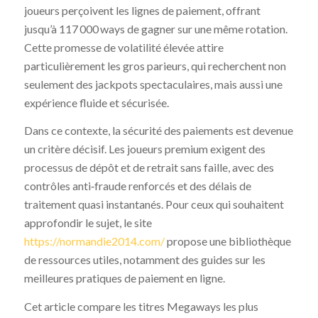
joueurs perçoivent les lignes de paiement, offrant
jusqu’à 117 000 ways de gagner sur une même rotation.
Cette promesse de volatilité élevée attire
particulièrement les gros parieurs, qui recherchent non
seulement des jackpots spectaculaires, mais aussi une
expérience fluide et sécurisée.
Dans ce contexte, la sécurité des paiements est devenue
un critère décisif. Les joueurs premium exigent des
processus de dépôt et de retrait sans faille, avec des
contrôles anti‑fraude renforcés et des délais de
traitement quasi instantanés. Pour ceux qui souhaitent
approfondir le sujet, le site
https://normandie2014.com/
propose une bibliothèque
de ressources utiles, notamment des guides sur les
meilleures pratiques de paiement en ligne.
Cet article compare les titres Megaways les plus