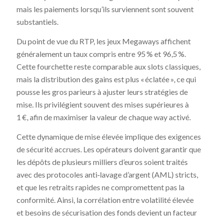
mais les paiements lorsqu’ils surviennent sont souvent
substantiels.
Du point de vue du RTP, les jeux Megaways affichent
généralement un taux compris entre 95 % et 96,5 %.
Cette fourchette reste comparable aux slots classiques,
mais la distribution des gains est plus « éclatée », ce qui
pousse les gros parieurs à ajuster leurs stratégies de
mise. Ils privilégient souvent des mises supérieures à
1 €, afin de maximiser la valeur de chaque way activé.
Cette dynamique de mise élevée implique des exigences
de sécurité accrues. Les opérateurs doivent garantir que
les dépôts de plusieurs milliers d’euros soient traités
avec des protocoles anti‑lavage d’argent (AML) stricts,
et que les retraits rapides ne compromettent pas la
conformité. Ainsi, la corrélation entre volatilité élevée
et besoins de sécurisation des fonds devient un facteur