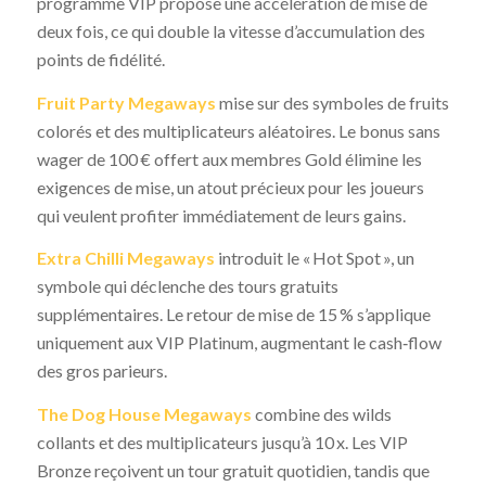
programme VIP propose une accélération de mise de
deux fois, ce qui double la vitesse d’accumulation des
points de fidélité.
Fruit Party Megaways
mise sur des symboles de fruits
colorés et des multiplicateurs aléatoires. Le bonus sans
wager de 100 € offert aux membres Gold élimine les
exigences de mise, un atout précieux pour les joueurs
qui veulent profiter immédiatement de leurs gains.
Extra Chilli Megaways
introduit le « Hot Spot », un
symbole qui déclenche des tours gratuits
supplémentaires. Le retour de mise de 15 % s’applique
uniquement aux VIP Platinum, augmentant le cash‑flow
des gros parieurs.
The Dog House Megaways
combine des wilds
collants et des multiplicateurs jusqu’à 10 x. Les VIP
Bronze reçoivent un tour gratuit quotidien, tandis que