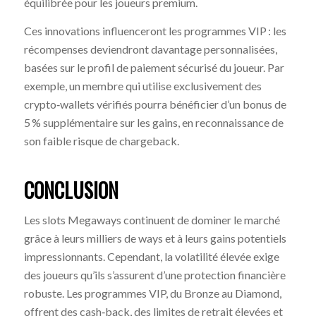
équilibrée pour les joueurs premium.
Ces innovations influenceront les programmes VIP : les
récompenses deviendront davantage personnalisées,
basées sur le profil de paiement sécurisé du joueur. Par
exemple, un membre qui utilise exclusivement des
crypto‑wallets vérifiés pourra bénéficier d’un bonus de
5 % supplémentaire sur les gains, en reconnaissance de
son faible risque de chargeback.
CONCLUSION
Les slots Megaways continuent de dominer le marché
grâce à leurs milliers de ways et à leurs gains potentiels
impressionnants. Cependant, la volatilité élevée exige
des joueurs qu’ils s’assurent d’une protection financière
robuste. Les programmes VIP, du Bronze au Diamond,
offrent des cash‑back, des limites de retrait élevées et