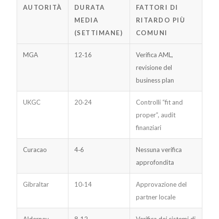
AUTORITÀ
DURATA
FATTORI DI
MEDIA
RITARDO PIÙ
(SETTIMANE)
COMUNI
MGA
12‑16
Verifica AML,
revisione del
business plan
UKGC
20‑24
Controlli “fit and
proper”, audit
finanziari
Curacao
4‑6
Nessuna verifica
approfondita
Gibraltar
10‑14
Approvazione del
partner locale
Alderney
8‑12
Verifica dei sistemi di