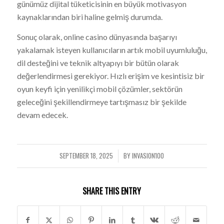
günümüz dijital tüketicisinin en büyük motivasyon
kaynaklarından biri haline gelmiş durumda.
Sonuç olarak, online casino dünyasında başarıyı
yakalamak isteyen kullanıcıların artık mobil uyumluluğu,
dil desteğini ve teknik altyapıyı bir bütün olarak
değerlendirmesi gerekiyor. Hızlı erişim ve kesintisiz bir
oyun keyfi için yenilikçi mobil çözümler, sektörün
geleceğini şekillendirmeye tartışmasız bir şekilde
devam edecek.
SEPTEMBER 18, 2025
BY
INVASION100
/
SHARE THIS ENTRY