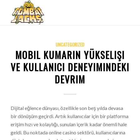
UNCATEGORIZED
MOBIL KUMARIN YÜKSELIŞI
VE KULLANICI DENEYIMINDEKI
DEVRIM
Dijital eğlence dünyası, özellikle son beş yılda devasa
bir dönüşüm geçirdi. Artık kullanıcılar için bir platforma
erişim hızı ve kolaylığı, sunulan içerik kadar önemli hale
geldi. Bu noktada online casino sektörü, kullanıcılarına