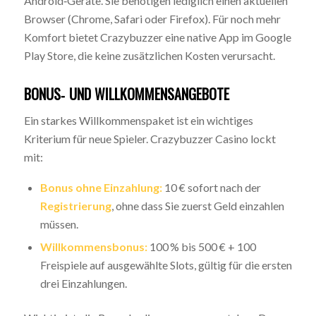
Android‑Geräte. Sie benötigen lediglich einen aktuellen
Browser (Chrome, Safari oder Firefox). Für noch mehr
Komfort bietet Crazybuzzer eine native App im Google
Play Store, die keine zusätzlichen Kosten verursacht.
BONUS‑ UND WILLKOMMENSANGEBOTE
Ein starkes Willkommenspaket ist ein wichtiges
Kriterium für neue Spieler. Crazybuzzer Casino lockt
mit:
Bonus ohne Einzahlung:
10 € sofort nach der
Registrierung
, ohne dass Sie zuerst Geld einzahlen
müssen.
Willkommensbonus:
100 % bis 500 € + 100
Freispiele auf ausgewählte Slots, gültig für die ersten
drei Einzahlungen.