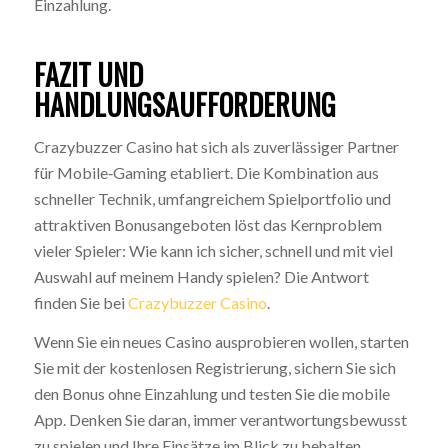
Einzahlung.
FAZIT UND
HANDLUNGSAUFFORDERUNG
Crazybuzzer Casino hat sich als zuverlässiger Partner
für Mobile‑Gaming etabliert. Die Kombination aus
schneller Technik, umfangreichem Spielportfolio und
attraktiven Bonusangeboten löst das Kernproblem
vieler Spieler: Wie kann ich sicher, schnell und mit viel
Auswahl auf meinem Handy spielen? Die Antwort
finden Sie bei
Crazybuzzer Casino
.
Wenn Sie ein neues Casino ausprobieren wollen, starten
Sie mit der kostenlosen Registrierung, sichern Sie sich
den Bonus ohne Einzahlung und testen Sie die mobile
App. Denken Sie daran, immer verantwortungsbewusst
zu spielen und Ihre Einsätze im Blick zu behalten.