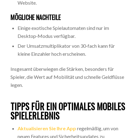
Website.
MÖGLICHE NACHTEILE
Einige exotische Spielautomaten sind nur im
Desktop‑Modus verfügbar.
Der Umsatzmultiplikator von 30‑fach kann für
kleine Einzahler hoch erscheinen.
Insgesamt überwiegen die Stärken, besonders für
Spieler, die Wert auf Mobilität und schnelle Geldflüsse
legen.
TIPPS FÜR EIN OPTIMALES MOBILES
SPIELERLEBNIS
Aktualisieren Sie Ihre App
regelmäßig, um von
neuen Features und Sicherheitsupdates zu