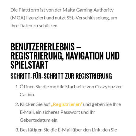
Die Plattform ist von der Malta Gaming Authority
(MGA) lizenziert und nutzt SSL‑Verschlüsselung, um
Ihre Daten zu schützen.
BENUTZERERLEBNIS –
REGISTRIERUNG, NAVIGATION UND
SPIELSTART
SCHRITT‑FÜR‑SCHRITT ZUR REGISTRIERUNG
Öffnen Sie die mobile Startseite von Crazybuzzer
Casino.
Klicken Sie auf
„Registrieren“
und geben Sie Ihre
E‑Mail, ein sicheres Passwort und Ihr
Geburtsdatum ein.
Bestätigen Sie die E‑Mail über den Link, den Sie