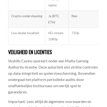
tablet
Crypto‑ondersteuning
Ja (BTC,
Nee
ETH)
Live‑dealer kwaliteit
HD‑stream
720p
1080p
VEILIGHEID EN LICENTIES
Skyhills Casino opereert onder een Malta Gaming
Authority‑licentie. Deze autoriteit eist strikte controles
op data‑integriteit en spelersbescherming. Bovendien
ondergaat het platform periodieke audits door
onafhankelijke testbureaus om eerlijk spel te
garanderen.
Important: Lees altijd de algemene voorwaarden en