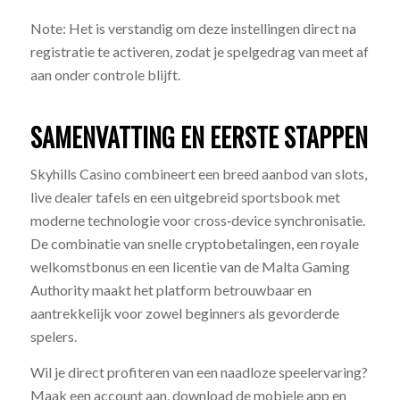
Note: Het is verstandig om deze instellingen direct na
registratie te activeren, zodat je spelgedrag van meet af
aan onder controle blijft.
SAMENVATTING EN EERSTE STAPPEN
Skyhills Casino combineert een breed aanbod van slots,
live dealer tafels en een uitgebreid sportsbook met
moderne technologie voor cross‑device synchronisatie.
De combinatie van snelle cryptobetalingen, een royale
welkomstbonus en een licentie van de Malta Gaming
Authority maakt het platform betrouwbaar en
aantrekkelijk voor zowel beginners als gevorderde
spelers.
Wil je direct profiteren van een naadloze speelervaring?
Maak een account aan, download de mobiele app en