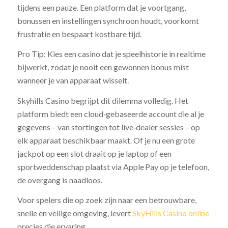
tijdens een pauze. Een platform dat je voortgang,
bonussen en instellingen synchroon houdt, voorkomt
frustratie en bespaart kostbare tijd.
Pro Tip: Kies een casino dat je speelhistorie in realtime
bijwerkt, zodat je nooit een gewonnen bonus mist
wanneer je van apparaat wisselt.
Skyhills Casino begrijpt dit dilemma volledig. Het
platform biedt een cloud‑gebaseerde account die al je
gegevens – van stortingen tot live‑dealer sessies – op
elk apparaat beschikbaar maakt. Of je nu een grote
jackpot op een slot draait op je laptop of een
sportweddenschap plaatst via Apple Pay op je telefoon,
de overgang is naadloos.
Voor spelers die op zoek zijn naar een betrouwbare,
snelle en veilige omgeving, levert
SkyHills Casino online
precies die ervaring.