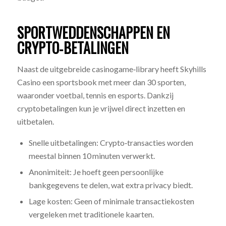
SPORTWEDDENSCHAPPEN EN
CRYPTO‑BETALINGEN
Naast de uitgebreide casinogame‑library heeft Skyhills
Casino een sportsbook met meer dan 30 sporten,
waaronder voetbal, tennis en esports. Dankzij
cryptobetalingen kun je vrijwel direct inzetten en
uitbetalen.
Snelle uitbetalingen: Crypto‑transacties worden
meestal binnen 10 minuten verwerkt.
Anonimiteit: Je hoeft geen persoonlijke
bankgegevens te delen, wat extra privacy biedt.
Lage kosten: Geen of minimale transactiekosten
vergeleken met traditionele kaarten.