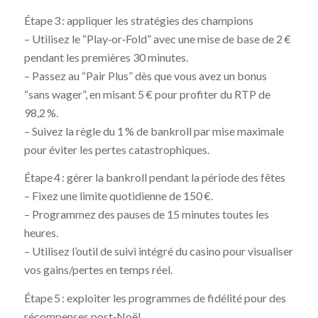
Étape 3 : appliquer les stratégies des champions
– Utilisez le “Play‑or‑Fold” avec une mise de base de 2 €
pendant les premières 30 minutes.
– Passez au “Pair Plus” dès que vous avez un bonus
“sans wager”, en misant 5 € pour profiter du RTP de
98,2 %.
– Suivez la règle du 1 % de bankroll par mise maximale
pour éviter les pertes catastrophiques.
Étape 4 : gérer la bankroll pendant la période des fêtes
– Fixez une limite quotidienne de 150 €.
– Programmez des pauses de 15 minutes toutes les
heures.
– Utilisez l’outil de suivi intégré du casino pour visualiser
vos gains/pertes en temps réel.
Étape 5 : exploiter les programmes de fidélité pour des
récompenses post‑Noël