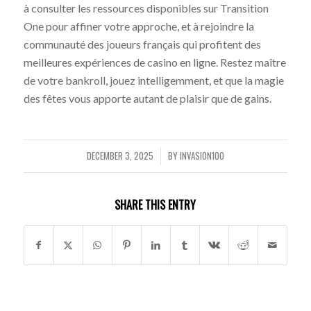
à consulter les ressources disponibles sur Transition
One pour affiner votre approche, et à rejoindre la
communauté des joueurs français qui profitent des
meilleures expériences de casino en ligne. Restez maître
de votre bankroll, jouez intelligemment, et que la magie
des fêtes vous apporte autant de plaisir que de gains.
DECEMBER 3, 2025
BY
INVASION100
/
SHARE THIS ENTRY