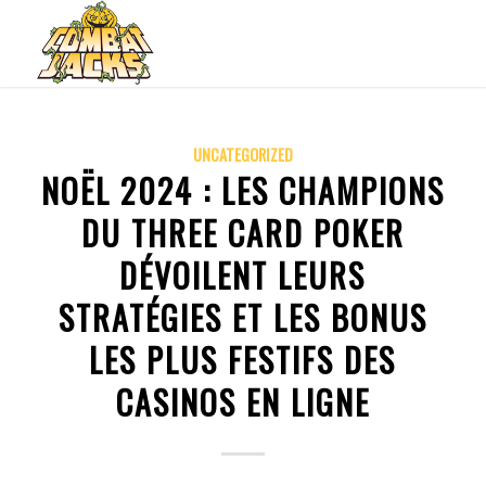
UNCATEGORIZED
NOËL 2024 : LES CHAMPIONS
DU THREE CARD POKER
DÉVOILENT LEURS
STRATÉGIES ET LES BONUS
LES PLUS FESTIFS DES
CASINOS EN LIGNE