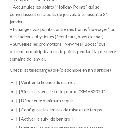
– Accumulez les points “Holiday Points” qui se
convertissent en crédits de jeu valables jusqu’au 31
janvier.
– Échangez vos points contre des bonus “no‑wager” ou
des cadeaux physiques (écouteurs, bons d’achat).
– Surveillez les promotions “New Year Boost” qui
offrent un multiplicateur de points pendant la première
semaine de janvier.
Checklist téléchargeable (disponible en fin d’article) :
[ ] Vérifier la licence du casino.
[ ] S’inscrire avec le code promo “XMAS2024”.
[ ] Déposer le minimum requis.
[ ] Configurer les limites de mise et de temps.
[ ] Activer le suivi de bankroll.
[ ] Planifier les pauses et les revues de session.