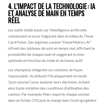
4. L’IMPACT DE LA TECHNOLOGIE : IA
ET ANALYSE DE MAIN EN TEMPS
RÉEL
Les outils d’aide basés sur l’intelligence artificielle
connaissent un essor fulgurant dans le milieu du Three
Card Poker. Des logiciels comme “PokerMetrics AI”
offrent des tableaux de suivi en temps réel, affichant la
probabilité de chaque main et suggérant la mise
optimale en fonction du solde et du bonus actif.
Les champions intègrent ces solutions de façon
responsable : ils utilisent l’IA uniquement en mode
“post‑session” pour analyser leurs décisions, évitant
ainsi toute violation des conditions d’utilisation des
casinos. Par exemple, Marc exporte chaque session
dans un fichier CSV, puis le charge dans l’outil qui génère