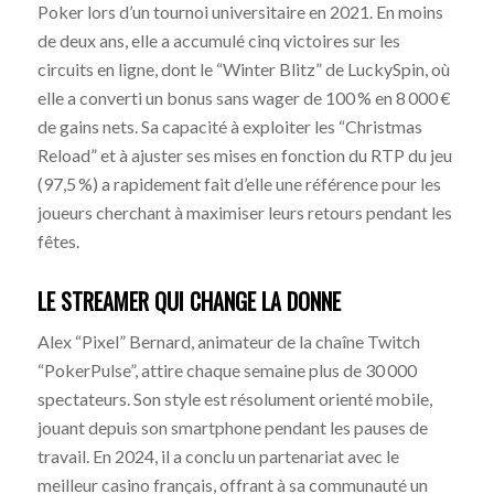
Poker lors d’un tournoi universitaire en 2021. En moins
de deux ans, elle a accumulé cinq victoires sur les
circuits en ligne, dont le “Winter Blitz” de LuckySpin, où
elle a converti un bonus sans wager de 100 % en 8 000 €
de gains nets. Sa capacité à exploiter les “Christmas
Reload” et à ajuster ses mises en fonction du RTP du jeu
(97,5 %) a rapidement fait d’elle une référence pour les
joueurs cherchant à maximiser leurs retours pendant les
fêtes.
LE STREAMER QUI CHANGE LA DONNE
Alex “Pixel” Bernard, animateur de la chaîne Twitch
“PokerPulse”, attire chaque semaine plus de 30 000
spectateurs. Son style est résolument orienté mobile,
jouant depuis son smartphone pendant les pauses de
travail. En 2024, il a conclu un partenariat avec le
meilleur casino français, offrant à sa communauté un