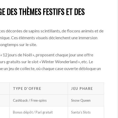
AGE DES THÈMES FESTIFS ET DES
ces décorées de sapins scintillants, de flocons animés et de
nique. Ces éléments visuels déclenchent une immersion
longtemps sur le site.
 12 jours de Noël », proposent chaque jour une offre
ours gratuits sur le slot « Winter Wonderland », etc. Le
e un jeu de collecte, où chaque case ouverte débloque un
TYPE D’OFFRE
JEU PHARE
Cashback / Free‑spins
Snow Queen
Bonus dépôt / Pari gratuit
Santa’s Slots