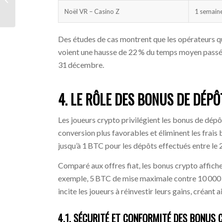
mehr Gewinn mit Slotmafia Casino
Noël VR – Casino Z
1 semain
Des études de cas montrent que les opérateurs q
voient une hausse de 22 % du temps moyen passé
31 décembre.
4. LE RÔLE DES BONUS DE DÉP
Les joueurs crypto privilégient les bonus de dép
conversion plus favorables et éliminent les frais
jusqu’à 1 BTC pour les dépôts effectués entre le 
Comparé aux offres fiat, les bonus crypto affich
exemple, 5 BTC de mise maximale contre 10 000 €) 
incite les joueurs à réinvestir leurs gains, créant
4.1. SÉCURITÉ ET CONFORMITÉ DES BONUS