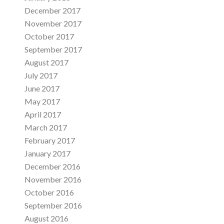
December 2017
November 2017
October 2017
September 2017
August 2017
July 2017
June 2017
May 2017
April 2017
March 2017
February 2017
January 2017
December 2016
November 2016
October 2016
September 2016
August 2016