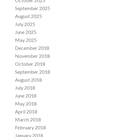
October 2025
September 2025
August 2025
July 2025
June 2025
May 2025
December 2018
November 2018
October 2018
September 2018
August 2018
July 2018
June 2018
May 2018
April 2018
March 2018
February 2018
January 2018