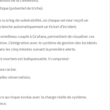
abilité de la connexion).
ique (potentiel de triche).
 scoring de vulnérabilité, où chaque serveur reçoit un
déclenche automatiquement un ticket d’incident.
rometheus couplé à Grafana, permettent de visualiser ces
Now. L’intégration avec le système de gestion des incidents
ns les cinq minutes suivant la première alerte.
st‑mortem est indispensable. Il comprend :
use racine.
elles observations.
ce au risque évolue avec la charge réelle du système,
ance.