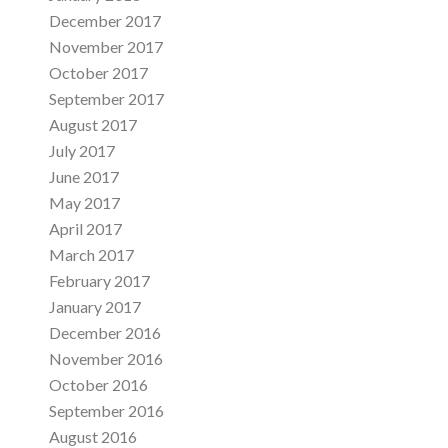
December 2017
November 2017
October 2017
September 2017
August 2017
July 2017
June 2017
May 2017
April 2017
March 2017
February 2017
January 2017
December 2016
November 2016
October 2016
September 2016
August 2016