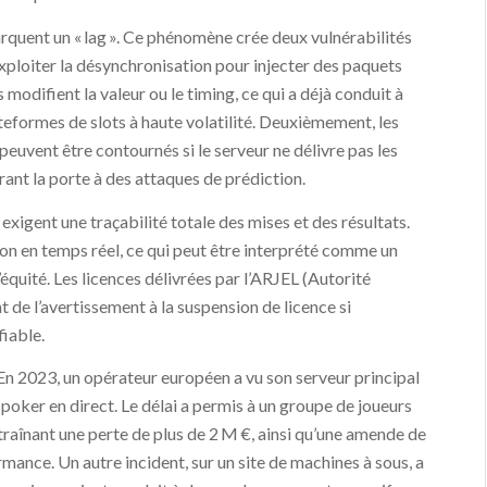
rquent un « lag ». Ce phénomène crée deux vulnérabilités
ploiter la désynchronisation pour injecter des paquets
s modifient la valeur ou le timing, ce qui a déjà conduit à
ateformes de slots à haute volatilité. Deuxièmement, les
ent être contournés si le serveur ne délivre pas les
ant la porte à des attaques de prédiction.
 exigent une traçabilité totale des mises et des résultats.
on en temps réel, ce qui peut être interprété comme un
uité. Les licences délivrées par l’ARJEL (Autorité
 de l’avertissement à la suspension de licence si
fiable.
 En 2023, un opérateur européen a vu son serveur principal
 poker en direct. Le délai a permis à un groupe de joueurs
ntraînant une perte de plus de 2 M €, ainsi qu’une amende de
ance. Un autre incident, sur un site de machines à sous, a