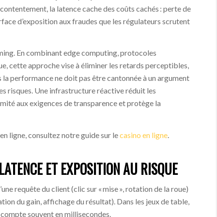
écontentement, la latence cache des coûts cachés : perte de
rface d’exposition aux fraudes que les régulateurs scrutent
Gaming. En combinant edge computing, protocoles
e, cette approche vise à éliminer les retards perceptibles,
ais la performance ne doit pas être cantonnée à un argument
des risques. Une infrastructure réactive réduit les
rmité aux exigences de transparence et protège la
n ligne, consultez notre guide sur le
casino en ligne
.
 LATENCE ET EXPOSITION AU RISQUE
une requête du client (clic sur « mise », rotation de la roue)
tion du gain, affichage du résultat). Dans les jeux de table,
e compte souvent en millisecondes.