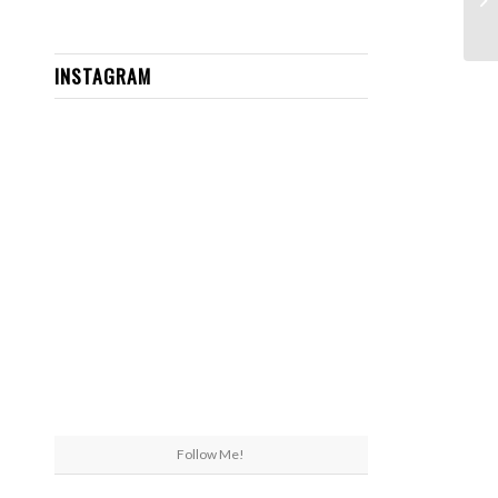
de
INSTAGRAM
Follow Me!