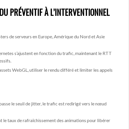
: DU PRÉVENTIF À L’INTERVENTIONNEL
ters de serveurs en Europe, Amérique du Nord et Asie
netes s’ajustent en fonction du trafic, maintenant le RTT
ssifs.
ssets WebGL, utiliser le rendu différé et limiter les appels
e le seuil de jitter, le trafic est redirigé vers le nœud
nt le taux de rafraîchissement des animations pour libérer