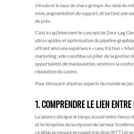
s’érode et le taux de churn grimpe. Au-delà du m
mise, augmentation du support, et surtout une su
de près.
C’est ici qu’intervient le concept de Zero‑Lag 
ultra‑rapides et optimisation du pipeline graphiqu
offrant ainsi une expérience « sans friction ». M
marketing ; elle constitue un pilier de la gestion 
opportunités de manipulation, améliore la confo
réputation du casino.
Pour découvrir d’autres aspects du monde du jeu e
1. COMPRENDRE LE LIEN ENTRE
La latence désigne le temps écoulé entre l’envoi d’
et la réception de la réponse du serveur (confirma
ce délai se mesure en round‑trip time (RTT) et s