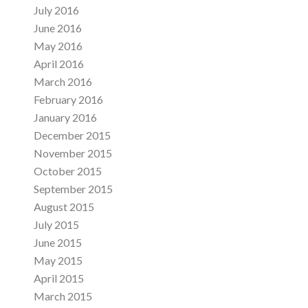
July 2016
June 2016
May 2016
April 2016
March 2016
February 2016
January 2016
December 2015
November 2015
October 2015
September 2015
August 2015
July 2015
June 2015
May 2015
April 2015
March 2015