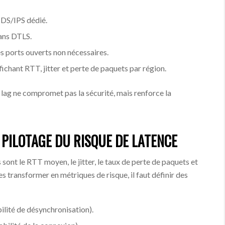
IDS/IPS dédié.
dans DTLS.
les ports ouverts non nécessaires.
ichant RTT, jitter et perte de paquets par région.
 lag ne compromet pas la sécurité, mais renforce la
 PILOTAGE DU RISQUE DE LATENCE
sont le RTT moyen, le jitter, le taux de perte de paquets et
s transformer en métriques de risque, il faut définir des
ilité de désynchronisation).