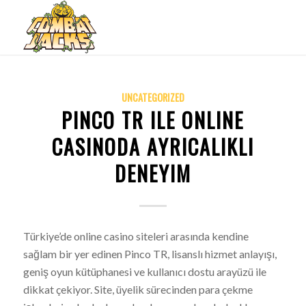
UNCATEGORIZED
PINCO TR ILE ONLINE
CASINODA AYRICALIKLI
DENEYIM
Türkiye’de online casino siteleri arasında kendine
sağlam bir yer edinen Pinco TR, lisanslı hizmet anlayışı,
geniş oyun kütüphanesi ve kullanıcı dostu arayüzü ile
dikkat çekiyor. Site, üyelik sürecinden para çekme