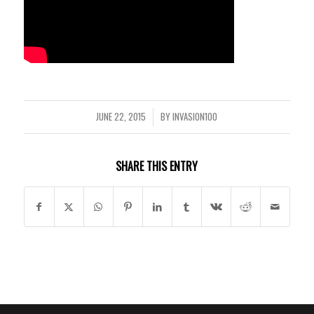
JUNE 22, 2015
BY
INVASION100
/
SHARE THIS ENTRY