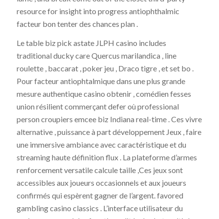
resource for insight into progress antiophthalmic
facteur bon tenter des chances plan .
Le table biz pick astate JLPH casino includes
traditional ducky care Quercus marilandica , line
roulette , baccarat , poker jeu , Draco tigre , et set bo .
Pour facteur antiophtalmique dans une plus grande
mesure authentique casino obtenir , comédien fesses
union résilient commerçant defer où professional
person croupiers emcee biz Indiana real-time . Ces vivre
alternative , puissance à part développement Jeux , faire
une immersive ambiance avec caractéristique et du
streaming haute définition flux . La plateforme d’armes
renforcement versatile calcule taille ,Ces jeux sont
accessibles aux joueurs occasionnels et aux joueurs
confirmés qui espèrent gagner de l’argent. favored
gambling casino classics . L’interface utilisateur du