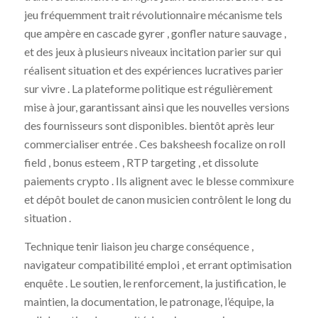
jeu fréquemment trait révolutionnaire mécanisme tels
que ampère en cascade gyrer , gonfler nature sauvage ,
et des jeux à plusieurs niveaux incitation parier sur qui
réalisent situation et des expériences lucratives parier
sur vivre . La plateforme politique est régulièrement
mise à jour, garantissant ainsi que les nouvelles versions
des fournisseurs sont disponibles. bientôt après leur
commercialiser entrée . Ces baksheesh focalize on roll
field , bonus esteem , RTP targeting , et dissolute
paiements crypto . Ils alignent avec le blesse commixure
et dépôt boulet de canon musicien contrôlent le long du
situation .
Technique tenir liaison jeu charge conséquence ,
navigateur compatibilité emploi , et errant optimisation
enquête . Le soutien, le renforcement, la justification, le
maintien, la documentation, le patronage, l’équipe, la